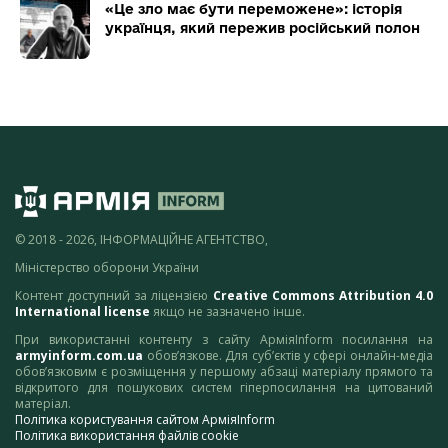
«Це зло має бути переможене»: історія
українця, який пережив російський полон
© 2018 - 2026, ІНФОРМАЦІЙНЕ АГЕНТСТВО,
Міністерство оборони України
Контент доступний за ліцензією
Creative Commons Attribution 4.0
International license
якщо не зазначено інше.
При використанні контенту з сайту АрміяInform посилання на
armyinform.com.ua
обов’язкове. Для суб’єктів у сфері онлайн-медіа
обов’язковим є розміщення у першому абзаці матеріалу прямого та
відкритого для пошукових систем гіперпосилання на цитований
матеріал.
Політика користування сайтом АрміяInform
Політика використання файлів cookie