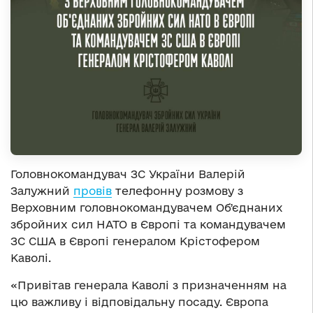
Головнокомандувач ЗС України Валерій
Залужний
провів
телефонну розмову з
Верховним головнокомандувачем Обʼєднаних
збройних сил НАТО в Європі та командувачем
ЗС США в Європі генералом Крістофером
Каволі.
«Привітав генерала Каволі з призначенням на
цю важливу і відповідальну посаду. Європа