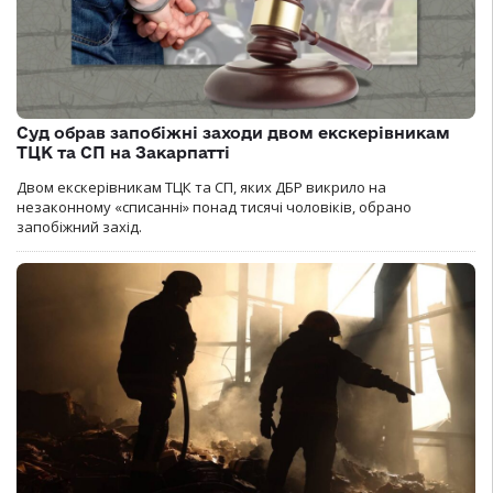
Суд обрав запобіжні заходи двом екскерівникам
ТЦК та СП на Закарпатті
Двом екскерівникам ТЦК та СП, яких ДБР викрило на
незаконному «списанні» понад тисячі чоловіків, обрано
запобіжний захід.