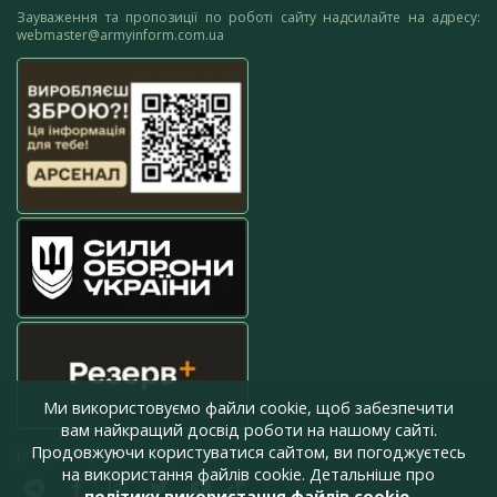
Зауваження та пропозиції по роботі сайту надсилайте на адресу:
webmaster@armyinform.com.ua
Ми використовуємо файли cookie, щоб забезпечити
вам найкращий досвід роботи на нашому сайті.
Продовжуючи користуватися сайтом, ви погоджуєтесь
press@armyinform.com.ua
на використання файлів cookie. Детальніше про
політику використання файлів cookie
.