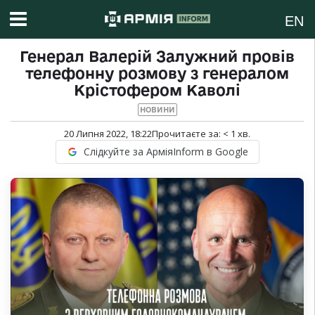
EN
Генерал Валерій Залужний провів
телефонну розмову з генералом
Крістофером Каволі
НОВИНИ
20 Липня 2022, 18:22
Прочитаєте за:
< 1
хв.
Слідкуйте за АрміяInform в Google