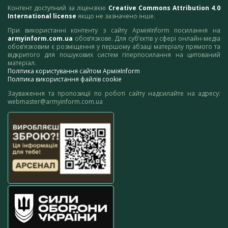
Контент доступний за ліцензією
Creative Commons Attribution 4.0
International license
якщо не зазначено інше.
При використанні контенту з сайту АрміяInform посилання на
armyinform.com.ua
обов’язкове. Для суб’єктів у сфері онлайн-медіа
обов’язковим є розміщення у першому абзаці матеріалу прямого та
відкритого для пошукових систем гіперпосилання на цитований
матеріал.
Політика користування сайтом АрміяInform
Політика використання файлів cookie
Зауваження та пропозиції по роботі сайту надсилайте на адресу:
webmaster@armyinform.com.ua