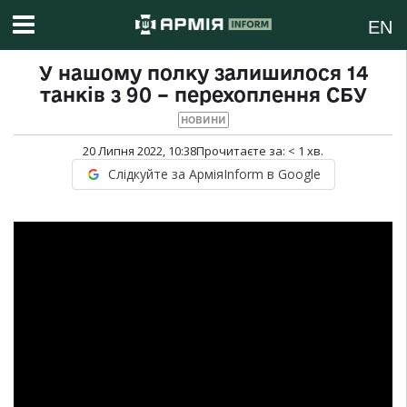
EN
У нашому полку залишилося 14
танків з 90 – перехоплення СБУ
НОВИНИ
20 Липня 2022, 10:38
Прочитаєте за:
< 1
хв.
Слідкуйте за АрміяInform в Google