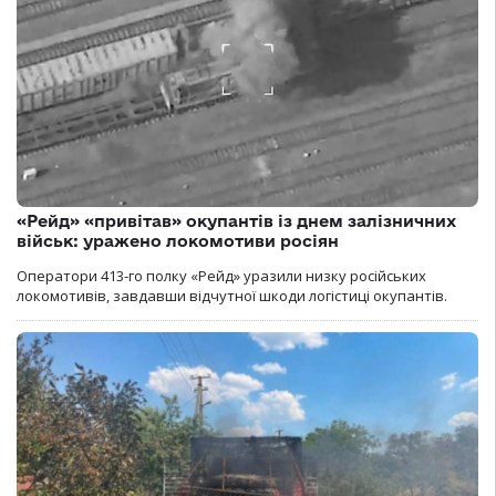
«Рейд» «привітав» окупантів із днем залізничних
військ: уражено локомотиви росіян
Оператори 413-го полку «Рейд» уразили низку російських
локомотивів, завдавши відчутної шкоди логістиці окупантів.