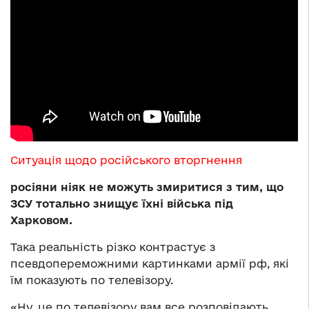
Ситуація щодо російського вторгнення
росіяни ніяк не можуть змиритися з тим, що
ЗСУ тотально знищує їхні війська під
Харковом.
Така реальність різко контрастує з
псевдопереможними картинками армії рф, які
їм показують по телевізору.
«Ну, це по телевізору вам все розповідають