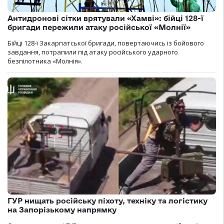
Антидронові сітки врятували «Хамві»: бійці 128-ї
бригади пережили атаку російської «Молнії»
Бійці 128-ї Закарпатської бригади, повертаючись із бойового
завдання, потрапили під атаку російського ударного
безпілотника «Молнія».
ГУР нищать російську піхоту, техніку та логістику
на Запорізькому напрямку