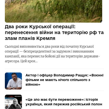
Два роки Курської операції:
перенесення війни на територію рф та
злам планів Кремля
Сьогодні виповнюється два роки від початку Курської
операції — безпрецедентної за задумом і виконанням
кампанії, яка перенесла бойові дії на територію держави-
агресора. Цей крок…
Актор і офіцер Володимир Ращук: «Воєнні
фільми не мають нічого спільного з
війною»
«Це зло має бути переможене»: історія
українця, який пережив російський полон