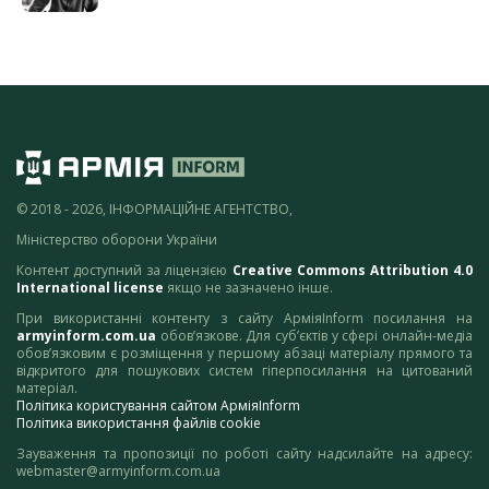
© 2018 - 2026, ІНФОРМАЦІЙНЕ АГЕНТСТВО,
Міністерство оборони України
Контент доступний за ліцензією
Creative Commons Attribution 4.0
International license
якщо не зазначено інше.
При використанні контенту з сайту АрміяInform посилання на
armyinform.com.ua
обов’язкове. Для суб’єктів у сфері онлайн-медіа
обов’язковим є розміщення у першому абзаці матеріалу прямого та
відкритого для пошукових систем гіперпосилання на цитований
матеріал.
Політика користування сайтом АрміяInform
Політика використання файлів cookie
Зауваження та пропозиції по роботі сайту надсилайте на адресу:
webmaster@armyinform.com.ua