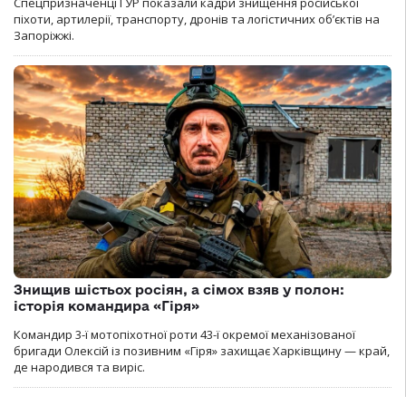
Спецпризначенці ГУР показали кадри знищення російської
піхоти, артилерії, транспорту, дронів та логістичних об’єктів на
Запоріжжі.
Знищив шістьох росіян, а сімох взяв у полон:
історія командира «Гіря»
Командир 3-ї мотопіхотної роти 43-ї окремої механізованої
бригади Олексій із позивним «Гіря» захищає Харківщину — край,
де народився та виріс.