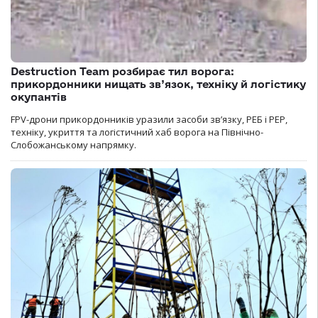
Destruction Team розбирає тил ворога:
прикордонники нищать зв’язок, техніку й логістику
окупантів
FPV-дрони прикордонників уразили засоби зв’язку, РЕБ і РЕР,
техніку, укриття та логістичний хаб ворога на Північно-
Слобожанському напрямку.