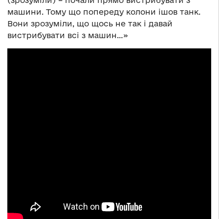
(зрозуміли) – почали прямо вистрибувати з
машини. Тому що попереду колони ішов танк.
Вони зрозуміли, що щось не так і давай
вистрибувати всі з машин…»