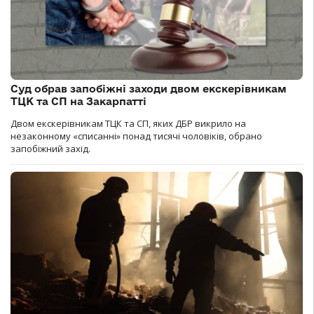
Суд обрав запобіжні заходи двом екскерівникам
ТЦК та СП на Закарпатті
Двом екскерівникам ТЦК та СП, яких ДБР викрило на
незаконному «списанні» понад тисячі чоловіків, обрано
запобіжний захід.