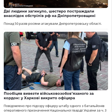
Дві людини загинуло, шестеро постраждали
внаслідок обстрілів рф на Дніпропетровщині
Понад 50 разів росіяни атакували Дніпропетровську області.
Пообіцяв вивезти військовозобов’язаного за
кордон: у Харкові викрито офіцера
Повідомлено про підозру офіцеру штабу одного з батальйонів
оперативного призначення Національної гвардії України за ч. 3