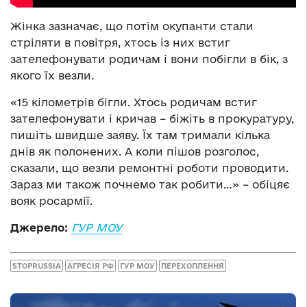
Жінка зазначає, що потім окупанти стали
стріляти в повітря, хтось із них встиг
зателефонувати родичам і вони побігли в бік, з
якого їх везли.
«15 кілометрів бігли. Хтось родичам встиг
зателефонувати і кричав – біжіть в прокуратуру,
пишіть швидше заяву. Їх там тримали кілька
днів як полонених. А коли пішов розголос,
сказали, що везли ремонтні роботи проводити.
Зараз ми також почнемо так робити…» – обіцяє
вояк росармії.
Джерело:
ГУР МОУ
STOPRUSSIA
АГРЕСІЯ РФ
ГУР МОУ
ПЕРЕХОПЛЕННЯ