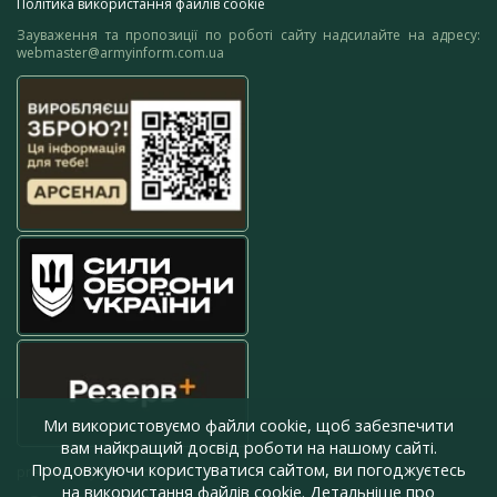
Політика використання файлів cookie
Зауваження та пропозиції по роботі сайту надсилайте на адресу:
webmaster@armyinform.com.ua
Ми використовуємо файли cookie, щоб забезпечити
вам найкращий досвід роботи на нашому сайті.
Продовжуючи користуватися сайтом, ви погоджуєтесь
press@armyinform.com.ua
на використання файлів cookie. Детальніше про