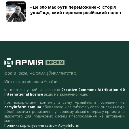
«Це зло має бути переможене»: історія
українця, який пережив російський полон
© 2018 - 2026, ІНФОРМАЦІЙНЕ АГЕНТСТВО,
Міністерство оборони України
Контент доступний за ліцензією
Creative Commons Attribution 4.0
International license
якщо не зазначено інше.
При використанні контенту з сайту АрміяInform посилання на
armyinform.com.ua
обов’язкове. Для суб’єктів у сфері онлайн-медіа
обов’язковим є розміщення у першому абзаці матеріалу прямого та
відкритого для пошукових систем гіперпосилання на цитований
матеріал.
Політика користування сайтом АрміяInform