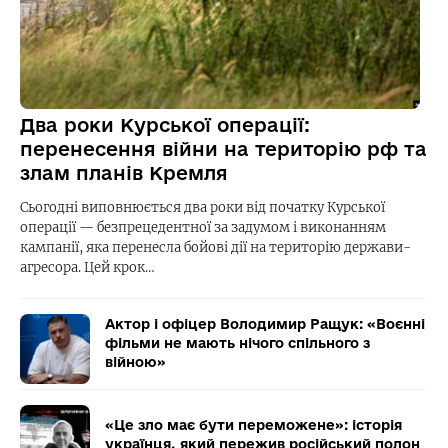
Два роки Курської операції:
перенесення війни на територію рф та
злам планів Кремля
Сьогодні виповнюється два роки від початку Курської
операції — безпрецедентної за задумом і виконанням
кампанії, яка перенесла бойові дії на територію держави-
агресора. Цей крок…
Актор і офіцер Володимир Ращук: «Воєнні
фільми не мають нічого спільного з
війною»
«Це зло має бути переможене»: історія
українця, який пережив російський полон