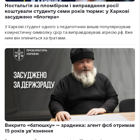
Ностальгія за пломбіром і виправдання росії
коштували студенту семи років тюрми: у Харкові
засуджено «блогера»
У Харкові студент одного з педагогічних вишів популяризував
комуністичну символіку срср та виправдовував агресію рф. Вже
нині він опиниться за ґратами.
Викрито «батюшку» — зрадника: агент фсб отримав
15 років ув’язнення