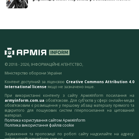
© 2018 - 2026, ІНФОРМАЦІЙНЕ АГЕНТСТВО,
Міністерство оборони України
Контент доступний за ліцензією
Creative Commons Attribution 4.0
International license
якщо не зазначено інше.
При використанні контенту з сайту АрміяInform посилання на
armyinform.com.ua
обов’язкове. Для суб’єктів у сфері онлайн-медіа
обов’язковим є розміщення у першому абзаці матеріалу прямого та
відкритого для пошукових систем гіперпосилання на цитований
матеріал.
Політика користування сайтом АрміяInform
Політика використання файлів cookie
Зауваження та пропозиції по роботі сайту надсилайте на адресу:
webmaster@armyinform.com.ua