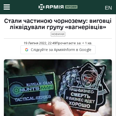
EN
Стали частиною чорнозему: виговці
ліквідували групу «вагнерівців»
НОВИНИ
19 Липня 2022, 22:49
Прочитаєте за:
< 1
хв.
Слідкуйте за АрміяInform в Google