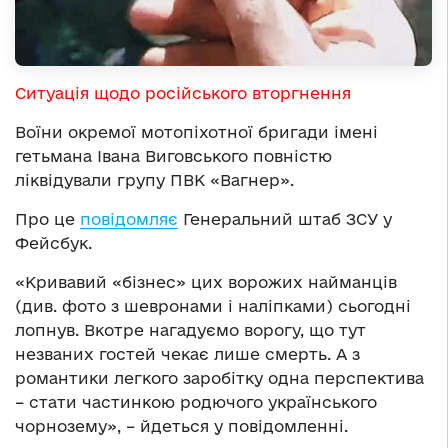
Ситуація щодо російського вторгнення
Воїни окремої мотопіхотної бригади імені
гетьмана Івана Виговського повністю
ліквідували групу ПВК «Вагнер».
Про це
повідомляє
Генеральний штаб ЗСУ у
Фейсбук.
«Кривавий «бізнес» цих ворожих найманців
(див. фото з шевронами і наліпками) сьогодні
лопнув.
Вкотре нагадуємо ворогу, що тут
незваних гостей чекає лише смерть. А з
романтики легкого заробітку одна перспектива
– стати частинкою родючого українського
чорнозему», – йдеться у повідомленні.