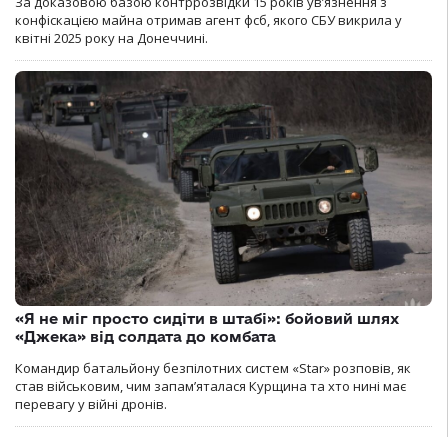
За доказовою базою контррозвідки 15 років увʼязнення з
конфіскацією майна отримав агент фсб, якого СБУ викрила у
квітні 2025 року на Донеччині.
«Я не міг просто сидіти в штабі»: бойовий шлях
«Джека» від солдата до комбата
Командир батальйону безпілотних систем «Star» розповів, як
став військовим, чим запам’яталася Курщина та хто нині має
перевагу у війні дронів.