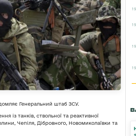
19
19
19
19
домляє Генеральний штаб ЗСУ.
В
ня із танків, ствольної та реактивної
олини, Чепіля, Дібровного, Новомиколаївки та