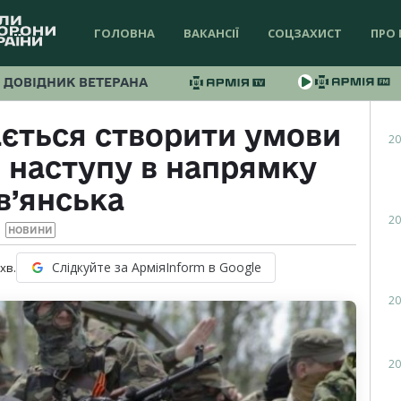
ГОЛОВНА
ВАКАНСІЇ
СОЦЗАХИСТ
ПРО 
ДОВІДНИК ВЕТЕРАНА
ється створити умови
20
 наступу в напрямку
в’янська
20
НОВИНИ
Слідкуйте за АрміяInform в Google
хв.
20
20