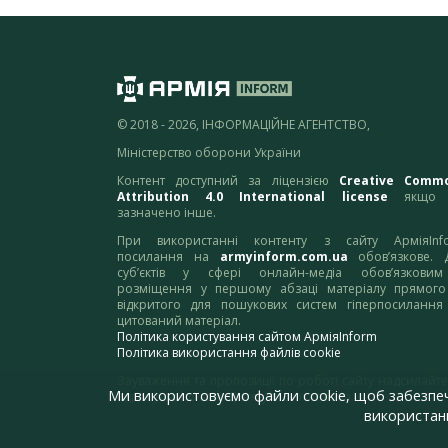
© 2018 - 2026, ІНФОРМАЦІЙНЕ АГЕНТСТВО,
Міністерство оборони України
Контент доступний за ліцензією
Creative Comm
Attribution 4.0 International license
якщо 
зазначено інше.
При використанні контенту з сайту АрміяInf
посилання на
armyinform.com.ua
обов’язкове. 
суб’єктів у сфері онлайн-медіа обов’язкови
розміщення у першому абзаці матеріалу прямого
відкритого для пошукових систем гіперпосилання
цитований матеріал.
Політика користування сайтом АрміяInform
Політика використання файлів cookie
Зауваження та пропозиції по роботі сайту надсилайте
Ми використовуємо файли cookie, щоб забезпе
адресу:
webmaster@armyinform.com.ua
використанн