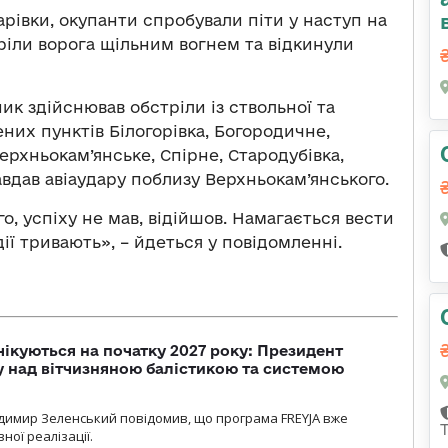
арівки, окупанти спробували піти у наступ на
ріли ворога щільним вогнем та відкинули
к здійснював обстріли із ствольної та
них пунктів Білогорівка, Богородичне,
ерхньокам’янське, Спірне, Стародубівка,
Завдав авіаудару поблизу Верхньокам’янського.
го, успіху не мав, відійшов. Намагається вести
дії тривають», – йдеться у повідомленні.
чікуються на початку 2027 року: Президент
у над вітчизняною балістикою та системою
димир Зеленський повідомив, що програма FREYJA вже
ної реалізації.