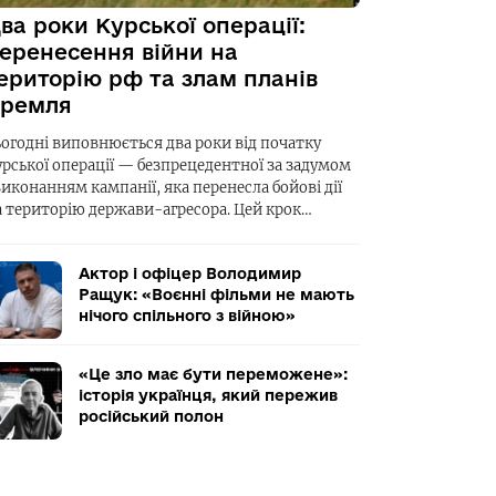
ва роки Курської операції:
еренесення війни на
ериторію рф та злам планів
ремля
ьогодні виповнюється два роки від початку
урської операції — безпрецедентної за задумом
виконанням кампанії, яка перенесла бойові дії
а територію держави-агресора. Цей крок…
Актор і офіцер Володимир
Ращук: «Воєнні фільми не мають
нічого спільного з війною»
«Це зло має бути переможене»:
історія українця, який пережив
російський полон