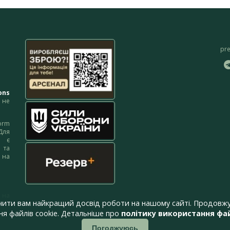
pr
ons
не
orm
Для
м є
 та
 на
 на
чити вам найкращий досвід роботи на нашому сайті. Продовжу
я файлів cookie. Детальніше про
політику використання фай
Погоджуюсь