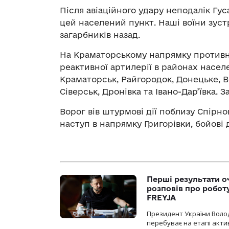
Після авіаційного удару неподалік Гус
цей населений пункт. Наші воїни зуст
загарбників назад.
На Краматорському напрямку противни
реактивної артилерії в районах населе
Краматорськ, Райгородок, Донецьке, В
Сіверськ, Дронівка та Івано-Дар’ївка. 
Ворог вів штурмові дії поблизу Спірно
наступ в напрямку Григорівки, бойові 
Перші результати о
розповів про робот
FREYJA
Президент України Воло
перебуває на етапі актив