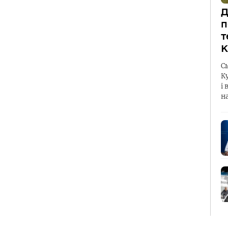
Д
п
т
К
С
К
і 
н