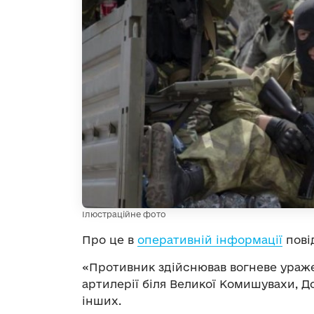
Ілюстраційне фото
Про це в
оперативній інформації
пові
«Противник здійснював вогневе уражен
артилерії біля Великої Комишувахи, Д
інших.