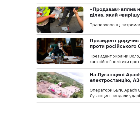
«Продавав» вплив н
ділка, який «виріш
Правоохоронці затримал
Президент доручив 
проти російського
Президент України Воло
санкційної політики проти
На Луганщині Apach
електростанцію, АЗ
Оператори ББпС Apachi 8
Луганщині завдали ударів