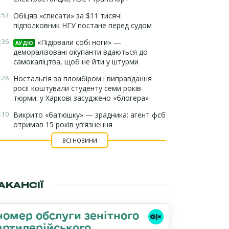
:53
Обіцяв «списати» за $11 тисяч:
підполковник НГУ постане перед судом
:36
«Підірвали собі ноги» —
АУДІО
деморалізовані окупанти вдаються до
самокаліцтва, щоб не йти у штурми
:28
Ностальгія за пломбіром і виправдання
росії коштували студенту семи років
тюрми: у Харкові засуджено «блогера»
:10
Викрито «батюшку» — зрадника: агент фсб
отримав 15 років ув’язнення
ВСІ НОВИНИ
АКАНСІЇ
номер обслуги зенітного
артилерійського