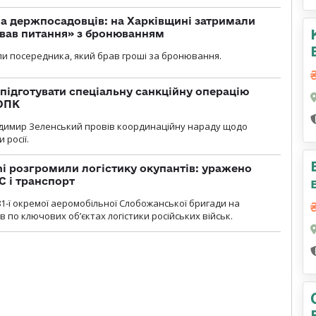
а держпосадовців: на Харківщині затримали
ував питання» з бронюванням
и посередника, який брав гроші за бронювання.
підготувати спеціальну санкційну операцію
 ОПК
димир Зеленський провів координаційну нараду щодо
 росії.
i розгромили логістику окупантів: уражено
С і транспорт
1-ї окремої аеромобільної Слобожанської бригади на
 по ключових об’єктах логістики російських військ.