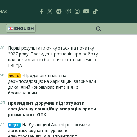
НАС
ENGLISH
:51
Перші результати очікуються на початку
2027 року: Президент розповів про роботу
над вітчизняною балістикою та системою
FREYJA
:41
«Продавав» вплив на
ФОТО
держпосадовців: на Харківщині затримали
ділка, який «вирішував питання» з
бронюванням
:25
Президент доручив підготувати
спеціальну санкційну операцію проти
російського ОПК
:11
На Луганщині Apachi розгромили
ВІДЕО
логістику окупантів: уражено
електростанцію, АЗС і транспорт