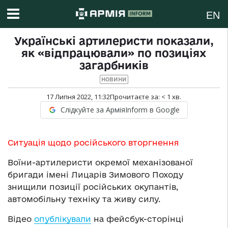
EN
Українські артилеристи показали,
як «відпрацювали» по позиціях
загарбників
НОВИНИ
17 Липня 2022, 11:32
Прочитаєте за:
< 1
хв.
Слідкуйте за АрміяInform в Google
Ситуація щодо російського вторгнення
Воїни-артилеристи окремої механізованої
бригади імені Лицарів Зимового Походу
знищили позиції російських окупантів,
автомобільну техніку та живу силу.
Відео
опублікували
на фейсбук-сторінці