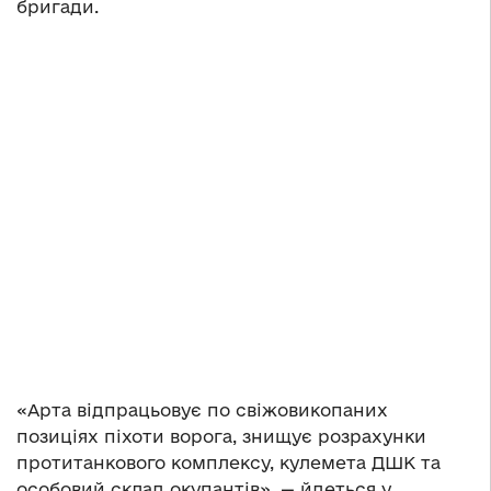
бригади.
«Арта відпрацьовує по свіжовикопаних
позиціях піхоти ворога, знищує розрахунки
протитанкового комплексу, кулемета ДШК та
особовий склад окупантів», — йдеться у