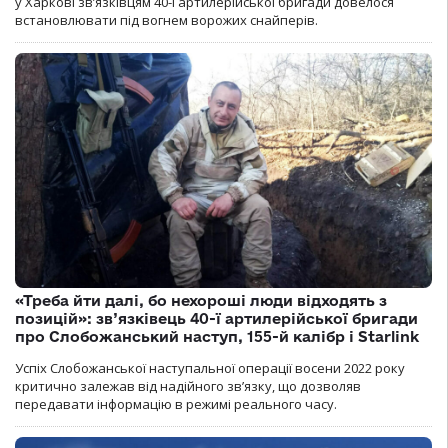
у Харкові зв’язківцям 40-ї артилерійської бригади довелося
встановлювати під вогнем ворожих снайперів.
«Треба йти далі, бо нехороші люди відходять з
позицій»: зв’язківець 40-ї артилерійської бригади
про Слобожанський наступ, 155-й калібр і Starlink
Успіх Слобожанської наступальної операції восени 2022 року
критично залежав від надійного зв’язку, що дозволяв
передавати інформацію в режимі реального часу.