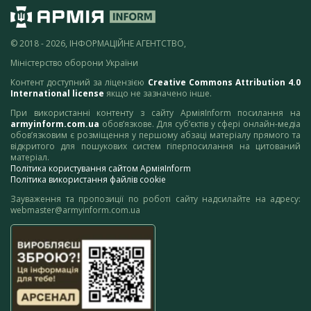
© 2018 - 2026, ІНФОРМАЦІЙНЕ АГЕНТСТВО,
Міністерство оборони України
Контент доступний за ліцензією
Creative Commons Attribution 4.0
International license
якщо не зазначено інше.
При використанні контенту з сайту АрміяInform посилання на
armyinform.com.ua
обов’язкове. Для суб’єктів у сфері онлайн-медіа
обов’язковим є розміщення у першому абзаці матеріалу прямого та
відкритого для пошукових систем гіперпосилання на цитований
матеріал.
Політика користування сайтом АрміяInform
Політика використання файлів cookie
Зауваження та пропозиції по роботі сайту надсилайте на адресу:
webmaster@armyinform.com.ua