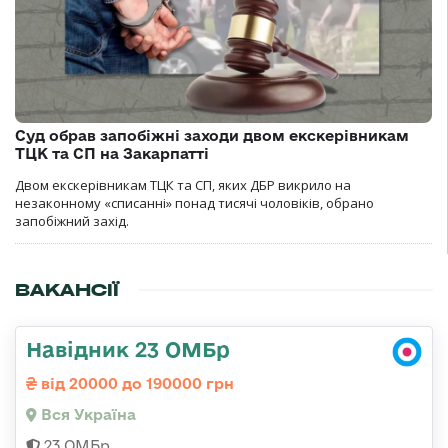
Суд обрав запобіжні заходи двом екскерівникам
ТЦК та СП на Закарпатті
Двом екскерівникам ТЦК та СП, яких ДБР викрило на
незаконному «списанні» понад тисячі чоловіків, обрано
запобіжний захід.
ВАКАНСІЇ
Навідник 23 ОМБр
від 20000 до 190000 грн
Вся Україна
23 ОМБр