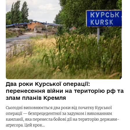
Два роки Курської операції:
перенесення війни на територію рф та
злам планів Кремля
Сьогодні виповнюється два роки від початку Курської
операції — безпрецедентної за задумом і виконанням
кампанії, яка перенесла бойові дії на територію держави-
агресора. Цей крок…