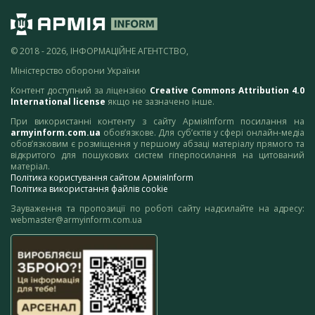
© 2018 - 2026, ІНФОРМАЦІЙНЕ АГЕНТСТВО,
Міністерство оборони України
Контент доступний за ліцензією
Creative Commons Attribution 4.0
International license
якщо не зазначено інше.
При використанні контенту з сайту АрміяInform посилання на
armyinform.com.ua
обов’язкове. Для суб’єктів у сфері онлайн-медіа
обов’язковим є розміщення у першому абзаці матеріалу прямого та
відкритого для пошукових систем гіперпосилання на цитований
матеріал.
Політика користування сайтом АрміяInform
Політика використання файлів cookie
Зауваження та пропозиції по роботі сайту надсилайте на адресу:
webmaster@armyinform.com.ua