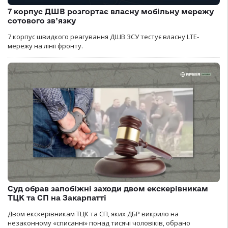
7 корпус ДШВ розгортає власну мобільну мережу
сотового зв’язку
7 корпус швидкого реагування ДШВ ЗСУ тестує власну LTE-
мережу на лінії фронту.
Суд обрав запобіжні заходи двом екскерівникам
ТЦК та СП на Закарпатті
Двом екскерівникам ТЦК та СП, яких ДБР викрило на
незаконному «списанні» понад тисячі чоловіків, обрано