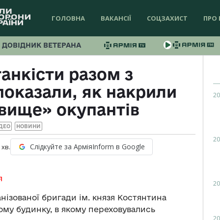
ГОЛОВНА
ВАКАНСІЇ
СОЦЗАХИСТ
ПРО 
ДОВІДНИК ВЕТЕРАНА
танкісти разом з
оказали, як накрили
20
вище» окупантів
ДЕО
НОВИНИ
20
Слідкуйте за АрміяInform в Google
хв.
я
20
нізованої бригади ім. князя Костянтина
ому будинку, в якому переховувались
20