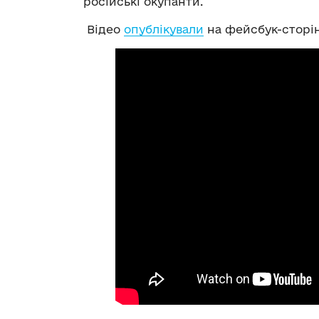
російські окупанти.
Відео
опублікували
на фейсбук-сторін