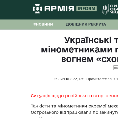
#НОВИНИ
ДОВІДНИК РЕКРУТА
Українські 
мінометниками п
вогнем «схо
ВІ
15 Липня 2022, 12:13
Прочитаєте за:
< 1
Ситуація щодо російського вторгненн
Танкісти та мінометники окремої меха
Острозького відпрацювали по закинут