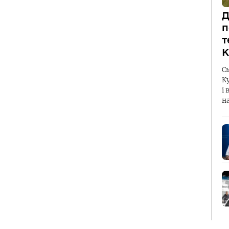
Д
п
т
К
С
К
і 
н