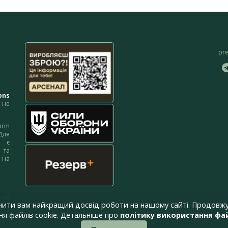
pr
ons
не
orm
Для
м є
 та
 на
 на
чити вам найкращий досвід роботи на нашому сайті. Продовжу
я файлів cookie. Детальніше про
політику використання фай