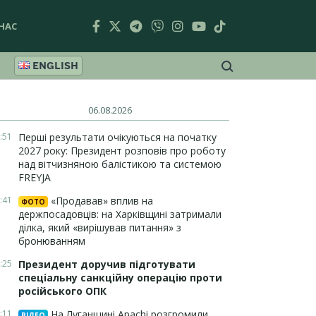
НАС
ENGLISH
06.08.2026
:51
Перші результати очікуються на початку
2027 року: Президент розповів про роботу
над вітчизняною балістикою та системою
FREYJA
:41
«Продавав» вплив на
ФОТО
держпосадовців: на Харківщині затримали
ділка, який «вирішував питання» з
бронюванням
:25
Президент доручив підготувати
спеціальну санкційну операцію проти
російського ОПК
:11
На Луганщині Apachi розгромили
ВІДЕО