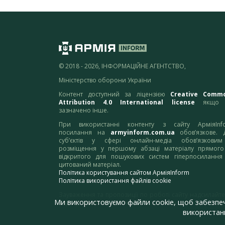
© 2018 - 2026, ІНФОРМАЦІЙНЕ АГЕНТСТВО,
Міністерство оборони України
Контент доступний за ліцензією
Creative Comm
Attribution 4.0 International license
якщо 
зазначено інше.
При використанні контенту з сайту АрміяInf
посилання на
armyinform.com.ua
обов’язкове. 
суб’єктів у сфері онлайн-медіа обов’язкови
розміщення у першому абзаці матеріалу прямого
відкритого для пошукових систем гіперпосилання
цитований матеріал.
Політика користування сайтом АрміяInform
Політика використання файлів cookie
Зауваження та пропозиції по роботі сайту надсилайте
Ми використовуємо файли cookie, щоб забезпе
адресу:
webmaster@armyinform.com.ua
використанн