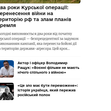
ва роки Курської операції:
еренесення війни на
ериторію рф та злам планів
ремля
ьогодні виповнюється два роки від початку
урської операції — безпрецедентної за задумом
виконанням кампанії, яка перенесла бойові дії
а територію держави-агресора. Цей крок…
Актор і офіцер Володимир
Ращук: «Воєнні фільми не мають
нічого спільного з війною»
«Це зло має бути переможене»:
історія українця, який пережив
російський полон