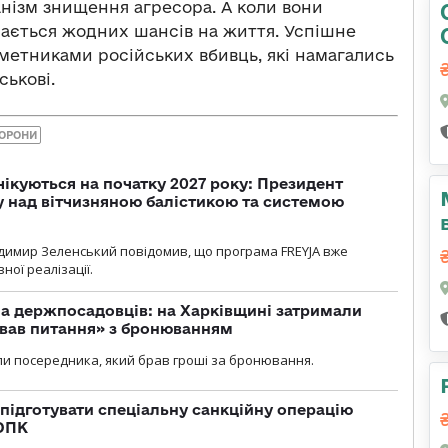
анізм знищення агресора. А коли вони
шається жодних шансів на життя. Успішне
етниками російських вбивць, які намагались
ськові.
БОРОНИ
чікуються на початку 2027 року: Президент
у над вітчизняною балістикою та системою
димир Зеленський повідомив, що програма FREYJA вже
ної реалізації.
а держпосадовців: на Харківщині затримали
ував питання» з бронюванням
и посередника, який брав гроші за бронювання.
підготувати спеціальну санкційну операцію
 ОПК