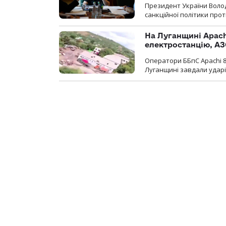
Президент України Воло
санкційної політики проти
На Луганщині Apach
електростанцію, АЗ
Оператори ББпС Apachi 8
Луганщині завдали ударів