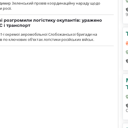
димир Зеленський провів координаційну нараду щодо
 росії.
i розгромили логістику окупантів: уражено
С і транспорт
1-ї окремої аеромобільної Слобожанської бригади на
 по ключових об’єктах логістики російських військ.