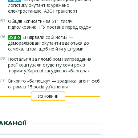
логістику окупантів: уражено
електростанцію, АЗС і транспорт
:53
Обіцяв «списати» за $11 тисяч:
підполковник НГУ постане перед судом
:36
«Підірвали собі ноги» —
АУДІО
деморалізовані окупанти вдаються до
самокаліцтва, щоб не йти у штурми
:28
Ностальгія за пломбіром і виправдання
росії коштували студенту семи років
тюрми: у Харкові засуджено «блогера»
:10
Викрито «батюшку» — зрадника: агент фсб
отримав 15 років ув’язнення
ВСІ НОВИНИ
АКАНСІЇ