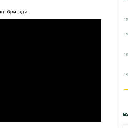
ці бригади.
19
19
19
19
В