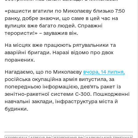
«рашисти вгатили по Миколаєву близько 7:50
ранку, добре знаючи, що саме в цей час на
вулицях вже багато людей. Справжні
терористи!» – зауважив він.
На місцях вже працюють рятувальники та
аварійні бригади.
Наразі відомо про двох
поранених.
Нагадаємо, що по Миколаєву
вчора, 14 липня,
російська окупаційна армія випустила, за
попередньою інформацією, дев’ять ракет із
зенітно-ракетної системи С-300. Пошкодженні
навчальні заклади, інфраструктура міста й
будинки.
STOPRUSSIA
АГРЕСІЯ РФ
ВТОРГНЕННЯ РФ
ХАРКІВСЬКИЙ ТРИБУНАЛ