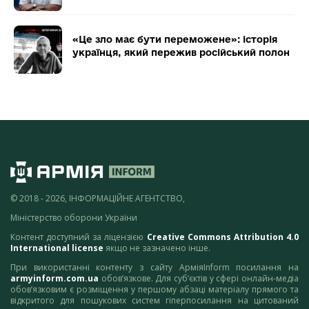
«Це зло має бути переможене»: історія
українця, який пережив російський полон
© 2018 - 2026, ІНФОРМАЦІЙНЕ АГЕНТСТВО,
Міністерство оборони України
Контент доступний за ліцензією
Creative Commons Attribution 4.0
International license
якщо не зазначено інше.
При використанні контенту з сайту АрміяInform посилання на
armyinform.com.ua
обов’язкове. Для суб’єктів у сфері онлайн-медіа
обов’язковим є розміщення у першому абзаці матеріалу прямого та
відкритого для пошукових систем гіперпосилання на цитований