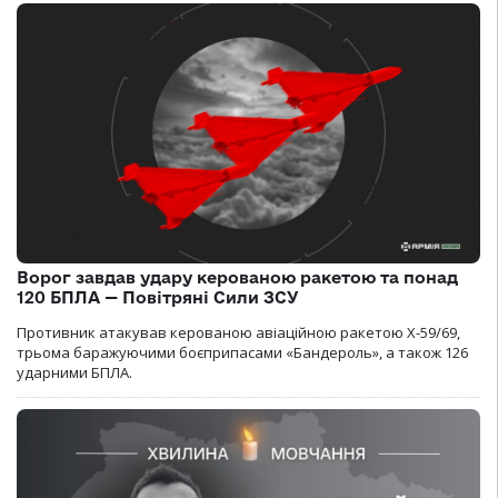
Ворог завдав удару керованою ракетою та понад
120 БПЛА — Повітряні Сили ЗСУ
Противник атакував керованою авіаційною ракетою Х-59/69,
трьома баражуючими боєприпасами «Бандероль», а також 126
ударними БПЛА.