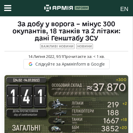
EN
За добу у ворога – мінус 300
окупантів, 18 танків та 2 літаки:
дані Генштабу ЗСУ
ВАЖЛИВІ НОВИНИ
НОВИНИ
14 Липня 2022, 9:51
Прочитаєте за:
< 1
хв.
Слідкуйте за АрміяInform в Google