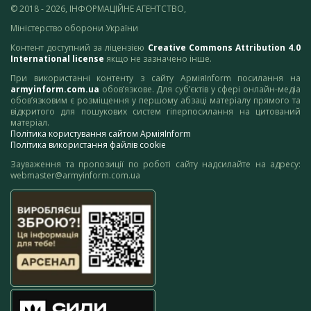
© 2018 - 2026, ІНФОРМАЦІЙНЕ АГЕНТСТВО,
Міністерство оборони України
Контент доступний за ліцензією
Creative Commons Attribution 4.0
International license
якщо не зазначено інше.
При використанні контенту з сайту АрміяInform посилання на
armyinform.com.ua
обов’язкове. Для суб’єктів у сфері онлайн-медіа
обов’язковим є розміщення у першому абзаці матеріалу прямого та
відкритого для пошукових систем гіперпосилання на цитований
матеріал.
Політика користування сайтом АрміяInform
Політика використання файлів cookie
Зауваження та пропозиції по роботі сайту надсилайте на адресу:
webmaster@armyinform.com.ua