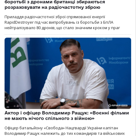
боротьбі з дронами британці збираються
розраховувати на радіочастотну зброю
Приладдя радіочастотної зброї спрямованої енергії
RapidDestroyer під час випробувань із боротьби з БпЛА
нейтралізувало 80 дронів, що стало значним кроком у праг
Актор і офіцер Володимир Ращук: «Воєнні фільми
не мають нічого спільного з війною»
Офіцер батальйону «Свобода» Нацгвардії України капітан
Володимир Ращук належить до тих командирів та військових