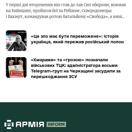
У перші дні вторгнення він став до лав Сил оборони, воював
на Київщині, пройшов бої за Рубіжне, Сєвєродонецьк
і Бахмут, командував ротою батальйону «Свобода», а нині…
«Це зло має бути переможене»: історія
українця, який пережив російський полон
«Хмарами» та «грозою» позначали
військових ТЦК: адміністратора восьми
Telegram-груп на Черкащині засудили за
перешкоджання ЗСУ