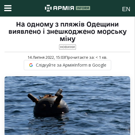
EN
На одному з пляжів Одещини
виявлено і знешкоджено морську
міну
НОВИНИ
14 Липня 2022, 15:03
Прочитаєте за:
< 1
хв.
Слідкуйте за АрміяInform в Google