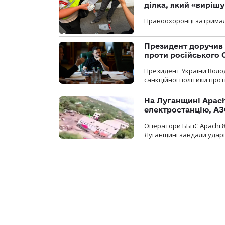
ділка, який «виріш
Правоохоронці затримал
Президент доручив 
проти російського
Президент України Воло
санкційної політики проти
На Луганщині Apach
електростанцію, АЗ
Оператори ББпС Apachi 8
Луганщині завдали ударів