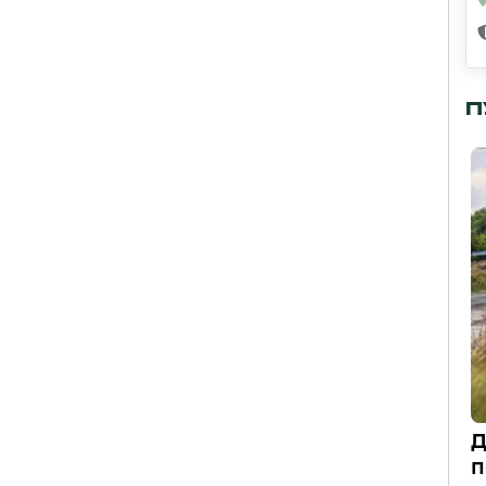
П
Д
п