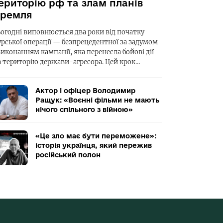
ериторію рф та злам планів
ремля
ьогодні виповнюється два роки від початку
урської операції — безпрецедентної за задумом
виконанням кампанії, яка перенесла бойові дії
а територію держави-агресора. Цей крок…
Актор і офіцер Володимир
Ращук: «Воєнні фільми не мають
нічого спільного з війною»
«Це зло має бути переможене»:
історія українця, який пережив
російський полон