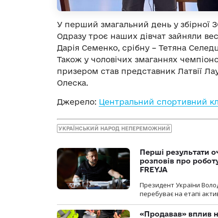
У перший змагальний день у збірної З
Одразу троє наших дівчат зайняли ве
Дарія Семенко, срібну – Тетяна Селедц
Також у чоловічих змаганнях чемпіон
призером став представник Латвії Лау
Олеска.
Джерело:
Центральний спортивний кл
УКРАЇНСЬКИЙ НАРОД НЕПЕРЕМОЖНИЙ
Перші результати о
розповів про робот
FREYJA
Президент України Воло
перебуває на етапі актив
«Продавав» вплив н