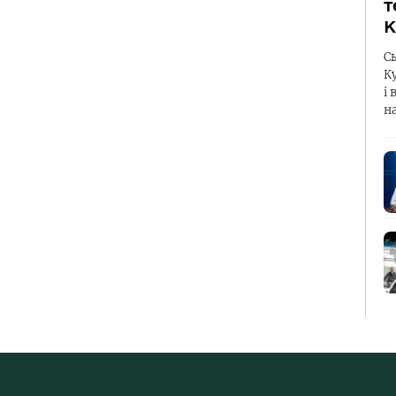
т
К
С
К
і 
н