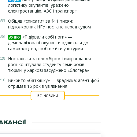
логістику окупантів: уражено
електростанцію, АЗС і транспорт
:53
Обіцяв «списати» за $11 тисяч:
підполковник НГУ постане перед судом
:36
«Підірвали собі ноги» —
АУДІО
деморалізовані окупанти вдаються до
самокаліцтва, щоб не йти у штурми
:28
Ностальгія за пломбіром і виправдання
росії коштували студенту семи років
тюрми: у Харкові засуджено «блогера»
:10
Викрито «батюшку» — зрадника: агент фсб
отримав 15 років ув’язнення
ВСІ НОВИНИ
АКАНСІЇ