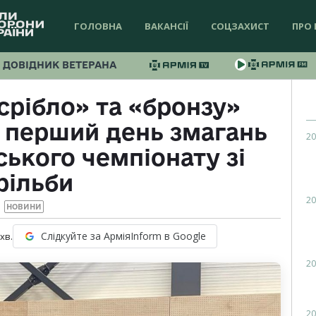
ГОЛОВНА
ВАКАНСІЇ
СОЦЗАХИСТ
ПРО 
ДОВІДНИК ВЕТЕРАНА
срібло» та «бронзу»
у перший день змагань
20
ького чемпіонату зі
рільби
20
НОВИНИ
Слідкуйте за АрміяInform в Google
хв.
20
20