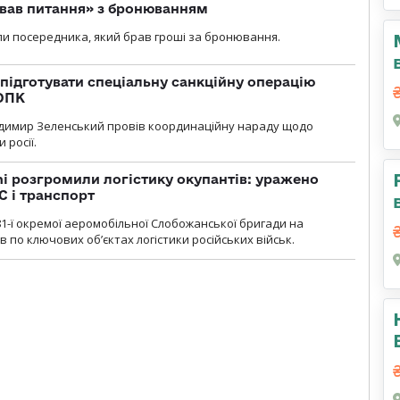
ував питання» з бронюванням
и посередника, який брав гроші за бронювання.
підготувати спеціальну санкційну операцію
 ОПК
димир Зеленський провів координаційну нараду щодо
 росії.
i розгромили логістику окупантів: уражено
С і транспорт
1-ї окремої аеромобільної Слобожанської бригади на
 по ключових об’єктах логістики російських військ.