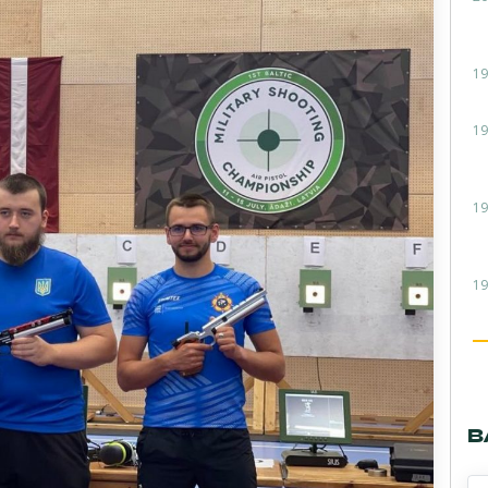
19
19
19
19
В