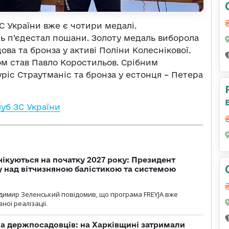
С України вже є чотири медалі.
сь п’єдестал пошани. Золоту медаль виборола
ова та бронза у активі Поліни Колеснікової.
ом став Павло Коростильов. Срібним
ріс Страутманіс та бронза у естонця – Петера
уб ЗС України
чікуються на початку 2027 року: Президент
у над вітчизняною балістикою та системою
димир Зеленський повідомив, що програма FREYJA вже
ної реалізації.
а держпосадовців: на Харківщині затримали