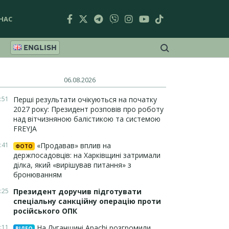
НАС
ENGLISH
06.08.2026
:51
Перші результати очікуються на початку
2027 року: Президент розповів про роботу
над вітчизняною балістикою та системою
FREYJA
:41
«Продавав» вплив на
ФОТО
держпосадовців: на Харківщині затримали
ділка, який «вирішував питання» з
бронюванням
:25
Президент доручив підготувати
спеціальну санкційну операцію проти
російського ОПК
:11
На Луганщині Apachi розгромили
ВІДЕО