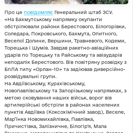
Про це
повідомляє
Генеральний штаб ЗСУ.
«На Бахмутському напрямку окупанти
обстрілювали райони Берестового, Білогорівки,
Соледара, Покровського, Бахмута, Опитного,
Веселої Долини, Вершини, Травневого, Кодеми,
Торецька і Шумів. Завдав ракетно-авіаційних
ударів по Торецьку та Райському та авіаударів
неподалік Берестового. Вів повітряну розвідку з
БпЛА типу «Орлан-10» та задіював диверсійно-
розвідувальні групи.
На Авдіївському, Курахівському,
Новопавлівському та Запорізькому напрямках, з
метою сковування наших військ, ворог вів
артилерійські обстріли в районах населених
пунктів Авдіївка (Коксохімічний завод), Веселе,
Мар’їнка Новомихайлівка, Павлівка,
Причистівка, Залізничне, Білогір’я, Мала