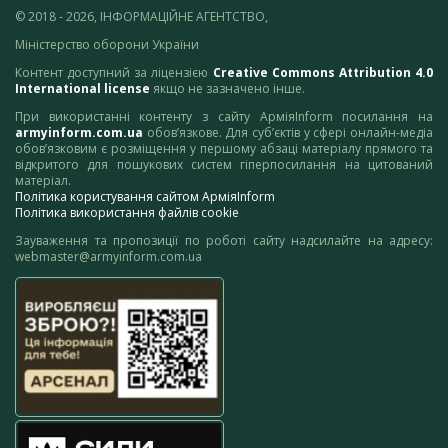
© 2018 - 2026, ІНФОРМАЦІЙНЕ АГЕНТСТВО,
Міністерство оборони України
Контент доступний за ліцензією
Creative Commons Attribution 4.0
International license
якщо не зазначено інше.
При використанні контенту з сайту АрміяInform посилання на
armyinform.com.ua
обов’язкове. Для суб’єктів у сфері онлайн-медіа
обов’язковим є розміщення у першому абзаці матеріалу прямого та
відкритого для пошукових систем гіперпосилання на цитований
матеріал.
Політика користування сайтом АрміяInform
Політика використання файлів cookie
Зауваження та пропозиції по роботі сайту надсилайте на адресу:
webmaster@armyinform.com.ua