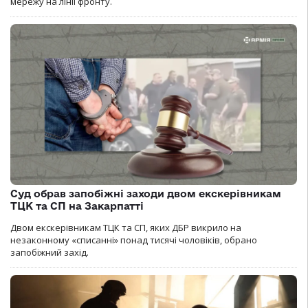
мережу на лінії фронту.
Суд обрав запобіжні заходи двом екскерівникам
ТЦК та СП на Закарпатті
Двом екскерівникам ТЦК та СП, яких ДБР викрило на
незаконному «списанні» понад тисячі чоловіків, обрано
запобіжний захід.