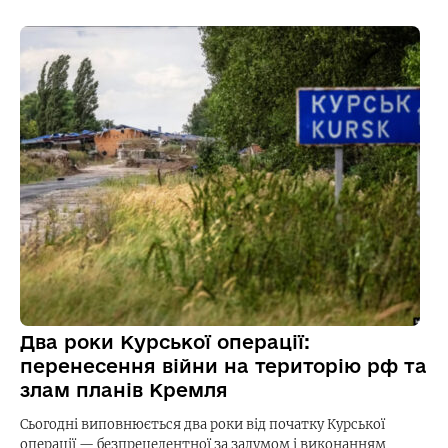
Два роки Курської операції:
перенесення війни на територію рф та
злам планів Кремля
Сьогодні виповнюється два роки від початку Курської
операції — безпрецедентної за задумом і виконанням