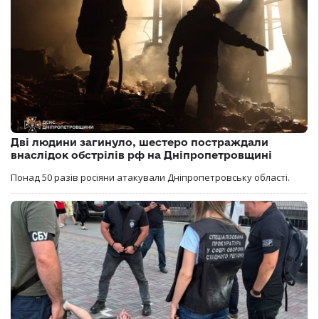
Дві людини загинуло, шестеро постраждали
внаслідок обстрілів рф на Дніпропетровщині
Понад 50 разів росіяни атакували Дніпропетровську області.