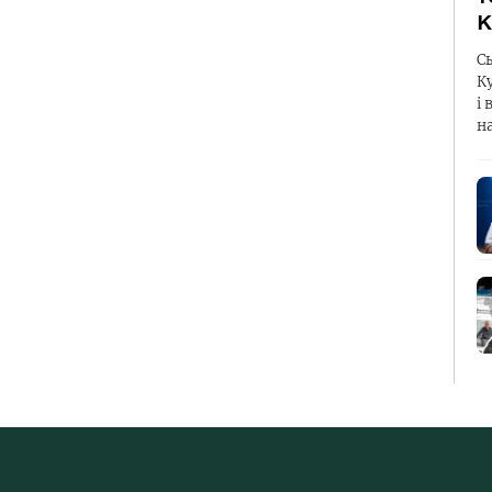
К
С
К
і 
н