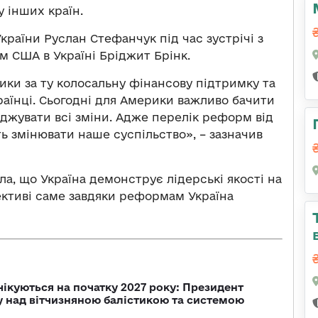
у інших країн.
країни Руслан Стефанчук під час зустрічі з
 США в Україні Бріджит Брінк.
ки за ту колосальну фінансову підтримку та
країнці. Сьогодні для Америки важливо бачити
джувати всі зміни. Адже перелік реформ від
ь змінювати наше суспільство», – зазначив
а, що Україна демонструє лідерські якості на
ективі саме завдяки реформам Україна
чікуються на початку 2027 року: Президент
у над вітчизняною балістикою та системою