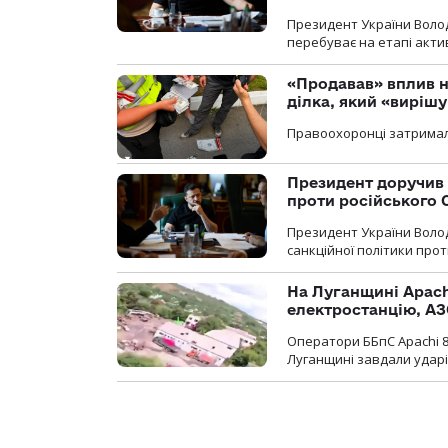
Президент України Воло
перебуває на етапі актив
«Продавав» вплив н
ділка, який «виріш
Правоохоронці затримал
Президент доручив 
проти російського
Президент України Воло
санкційної політики проти
На Луганщині Apach
електростанцію, АЗ
Оператори ББпС Apachi 8
Луганщині завдали ударів