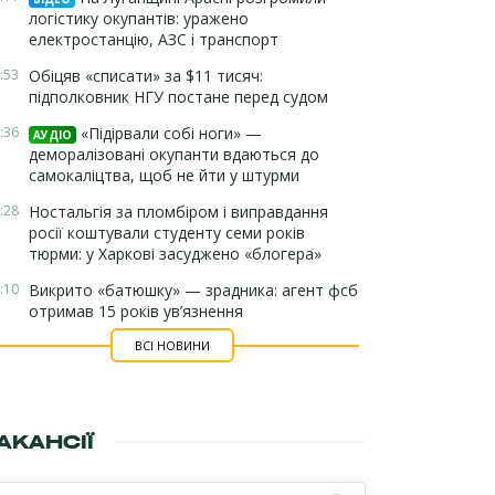
логістику окупантів: уражено
електростанцію, АЗС і транспорт
:53
Обіцяв «списати» за $11 тисяч:
підполковник НГУ постане перед судом
:36
«Підірвали собі ноги» —
АУДІО
деморалізовані окупанти вдаються до
самокаліцтва, щоб не йти у штурми
:28
Ностальгія за пломбіром і виправдання
росії коштували студенту семи років
тюрми: у Харкові засуджено «блогера»
:10
Викрито «батюшку» — зрадника: агент фсб
отримав 15 років ув’язнення
ВСІ НОВИНИ
АКАНСІЇ