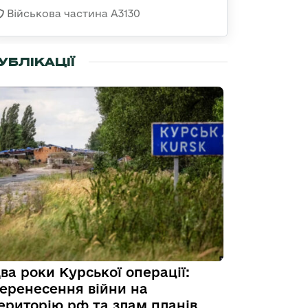
Військова частина А3130
УБЛІКАЦІЇ
ва роки Курської операції:
еренесення війни на
ериторію рф та злам планів