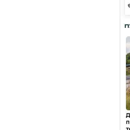
П
Д
п
т