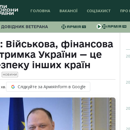
ГОЛОВНА
ВАКАНСІЇ
СОЦЗАХИСТ
ПРО 
ДОВІДНИК ВЕТЕРАНА
 Військова, фінансова
дтримка України — це
20
езпеку інших країн
НОВИНИ
20
Слідкуйте за АрміяInform в Google
хв.
20
20