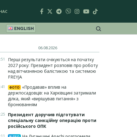
НАС
ENGLISH
06.08.2026
:51
Перші результати очікуються на початку
2027 року: Президент розповів про роботу
над вітчизняною балістикою та системою
FREYJA
:41
«Продавав» вплив на
ФОТО
держпосадовців: на Харківщині затримали
ділка, який «вирішував питання» з
бронюванням
:25
Президент доручив підготувати
спеціальну санкційну операцію проти
російського ОПК
:11
На Луганщині Apachi розгромили
ВІДЕО