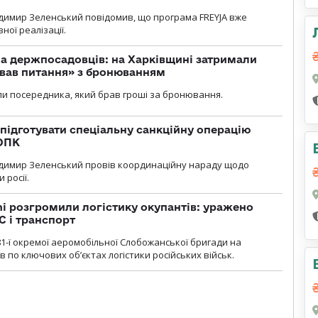
димир Зеленський повідомив, що програма FREYJA вже
ної реалізації.
а держпосадовців: на Харківщині затримали
ував питання» з бронюванням
и посередника, який брав гроші за бронювання.
підготувати спеціальну санкційну операцію
 ОПК
димир Зеленський провів координаційну нараду щодо
 росії.
i розгромили логістику окупантів: уражено
С і транспорт
1-ї окремої аеромобільної Слобожанської бригади на
 по ключових об’єктах логістики російських військ.