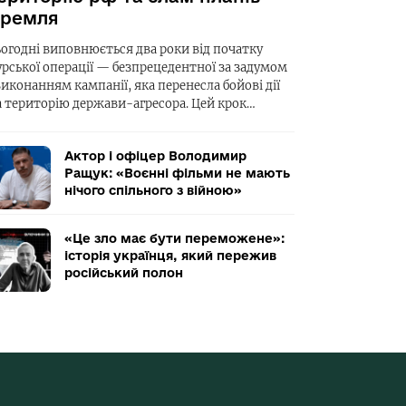
ремля
ьогодні виповнюється два роки від початку
урської операції — безпрецедентної за задумом
виконанням кампанії, яка перенесла бойові дії
а територію держави-агресора. Цей крок…
Актор і офіцер Володимир
Ращук: «Воєнні фільми не мають
нічого спільного з війною»
«Це зло має бути переможене»:
історія українця, який пережив
російський полон