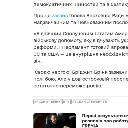
демократичних цінностей та в безпек
Про це
заявив
Голова Верховної Ради У
Надзвичайним та Повноважним послом
«Я вдячний Сполученим Штатам Амери
військову допомогу, яку відчувають у
реформи. І Парламент готовий впрова
ЄС та США — це внутрішня необхідніст
він.
Своєю чергою, Бріджит Брінк зазначил
полі бою. Але у довгостроковій персп
остаточно переможе росію.
БРІДЖИТ БРІНК
ВРУ
РУСЛАН СТЕФАНЧУК
Перші результати о
розповів про робот
FREYJA