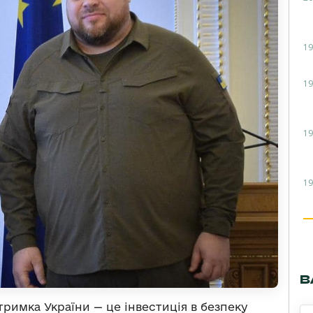
19
19
19
19
В
тримка України — це інвестиція в безпеку