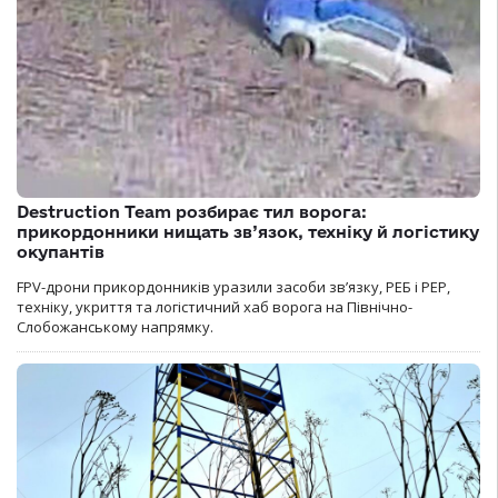
Destruction Team розбирає тил ворога:
прикордонники нищать зв’язок, техніку й логістику
окупантів
FPV-дрони прикордонників уразили засоби зв’язку, РЕБ і РЕР,
техніку, укриття та логістичний хаб ворога на Північно-
Слобожанському напрямку.