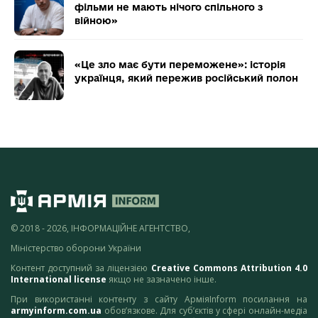
фільми не мають нічого спільного з
війною»
«Це зло має бути переможене»: історія
українця, який пережив російський полон
© 2018 - 2026, ІНФОРМАЦІЙНЕ АГЕНТСТВО,
Міністерство оборони України
Контент доступний за ліцензією
Creative Commons Attribution 4.0
International license
якщо не зазначено інше.
При використанні контенту з сайту АрміяInform посилання на
armyinform.com.ua
обов’язкове. Для суб’єктів у сфері онлайн-медіа