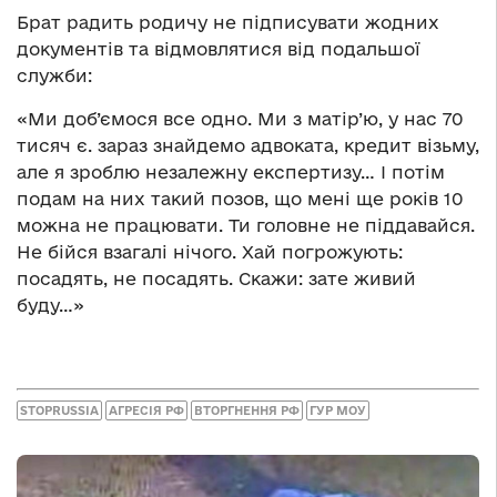
Брат радить родичу не підписувати жодних
документів та відмовлятися від подальшої
служби:
«Ми доб’ємося все одно. Ми з матір’ю, у нас 70
тисяч є. зараз знайдемо адвоката, кредит візьму,
але я зроблю незалежну експертизу… І потім
подам на них такий позов, що мені ще років 10
можна не працювати. Ти головне не піддавайся.
Не бійся взагалі нічого. Хай погрожують:
посадять, не посадять. Скажи: зате живий
буду…»
STOPRUSSIA
АГРЕСІЯ РФ
ВТОРГНЕННЯ РФ
ГУР МОУ