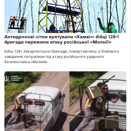
Антидронові сітки врятували «Хамві»: бійці 128-ї
бригади пережили атаку російської «Молнії»
Бійці 128-ї Закарпатської бригади, повертаючись із бойового
завдання, потрапили під атаку російського ударного
безпілотника «Молнія».