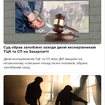
Суд обрав запобіжні заходи двом екскерівникам
ТЦК та СП на Закарпатті
Двом екскерівникам ТЦК та СП, яких ДБР викрило на
незаконному «списанні» понад тисячі чоловіків, обрано
запобіжний захід.