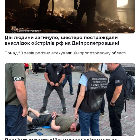
Дві людини загинуло, шестеро постраждали
внаслідок обстрілів рф на Дніпропетровщині
Понад 50 разів росіяни атакували Дніпропетровську області.