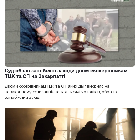
Суд обрав запобіжні заходи двом екскерівникам
ТЦК та СП на Закарпатті
Двом екскерівникам ТЦК та СП, яких ДБР викрило на
незаконному «списанні» понад тисячі чоловіків, обрано
запобіжний захід.