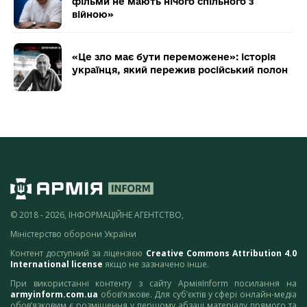
фільми не мають нічого спільного з
війною»
«Це зло має бути переможене»: історія
українця, який пережив російський полон
© 2018 - 2026, ІНФОРМАЦІЙНЕ АГЕНТСТВО,
Міністерство оборони України
Контент доступний за ліцензією
Creative Commons Attribution 4.0
International license
якщо не зазначено інше.
При використанні контенту з сайту АрміяInform посилання на
armyinform.com.ua
обов’язкове. Для суб’єктів у сфері онлайн-медіа
обов’язковим є розміщення у першому абзаці матеріалу прямого та