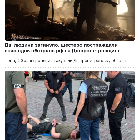
Дві людини загинуло, шестеро постраждали
внаслідок обстрілів рф на Дніпропетровщині
Понад 50 разів росіяни атакували Дніпропетровську області.