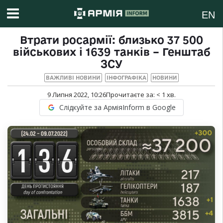
EN
Втрати росармії: близько 37 500
військових і 1639 танків – Генштаб
ЗСУ
ВАЖЛИВІ НОВИНИ
ІНФОГРАФІКА
НОВИНИ
9 Липня 2022, 10:26
Прочитаєте за:
< 1
хв.
Слідкуйте за АрміяInform в Google