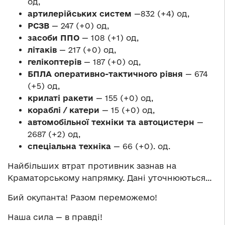
од,
артилерійських систем
—832 (+4) од,
РСЗВ
— 247 (+0) од,
засоби ППО
— 108 (+1) од,
літаків
— 217 (+0) од,
гелікоптерів
— 187 (+0) од,
БПЛА оперативно-тактичного рівня
— 674
(+5) од,
крилаті ракети
— 155 (+0) од,
кораблі / катери
— 15 (+0) од,
автомобільної техніки та автоцистерн
—
2687 (+2) од,
спеціальна техніка
— 66 (+0). од.
Найбільших втрат противник зазнав на
Краматорському напрямку. Дані уточнюються…
Бий окупанта! Разом переможемо!
Наша сила — в правді!