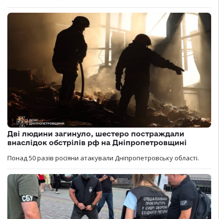
Дві людини загинуло, шестеро постраждали
внаслідок обстрілів рф на Дніпропетровщині
Понад 50 разів росіяни атакували Дніпропетровську області.