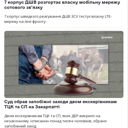
7 корпус ДШВ розгортає власну мобільну мережу
сотового зв’язку
7 корпус швидкого реагування ДШВ ЗСУ тестує власну LTE-
мережу на лінії фронту.
Суд обрав запобіжні заходи двом екскерівникам
ТЦК та СП на Закарпатті
Двом екскерівникам ТЦК та СП, яких ДБР викрило на
незаконному «списанні» понад тисячі чоловіків, обрано
запобіжний захід.