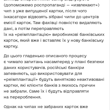
(допоможемо роспропаганді — «извлекают»)
чип з уже випущеної картки, після чого
інкасатори відвозять зібрані чипи до центрів
емісії карток. Там фахівці повністю видаляють
дані, а потім переправляють
їх на «реімплантацію» виробникові банківських
карток, який вже і вставляє їх у нову банківську
картку.
До цього гладенько описаного процесу
є чимало запитань насамперед у плані безпеки
даних користувачів. російські банкіри
запевняють, що використовувати для
«реімплантації» будуть винятково неактивовані
картки, які клієнти банків з якихось причин
не забрали. Саме їх і будуть відправляти
на перероблення.
Однак на чипах не забраних карток вже