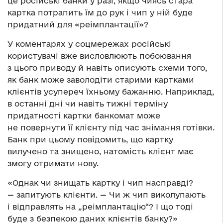
це російські банки у разі, якщо чиясь стара
картка потрапить їм до рук і чип у ній буде
придатний для «реімплантації»?
У коментарях у соцмережах російські
користувачі вже висловлюють побоювання
з цього приводу й навіть описують схеми того,
як банк може заволодіти старими картками
клієнтів усупереч їхньому бажанню. Наприклад,
в останні дні чи навіть тижні терміну
придатності картки банкомат може
не повернути її клієнту під час знімання готівки.
Банк при цьому повідомить, що картку
вилучено та знищено, натомість клієнт має
змогу отримати нову.
«Однак чи знищать картку і чип насправді?
— запитують клієнти. — Чи ж чип виколупають
і відправлять на „реімплантацію“? І що тоді
буде з безпекою даних клієнтів банку?»