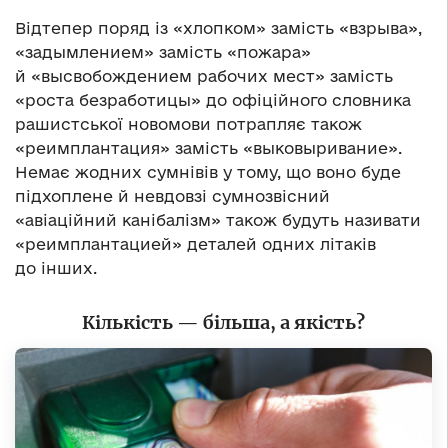
Відтепер поряд із «хлопком» замість «взрыва»,
«задымлением» замість «пожара»
й «высвобождением рабочих мест» замість
«роста безработицы» до офіційного словника
рашистської новомови потрапляє також
«реимплантация» замість «выковыривание».
Немає жодних сумнівів у тому, що воно буде
підхоплене й невдовзі сумнозвісний
«авіаційний канібалізм» також будуть називати
«реимплантацией» деталей одних літаків
до інших.
Кількість — більша, а якість?