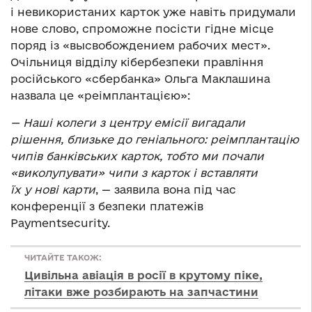
і невикористаних карток уже навіть придумали
нове слово, спроможне посісти гідне місце
поряд із «высвобождением рабочих мест».
Очільниця відділу кібербезпеки правління
російського «сбербанка» Ольга Маклашина
назвала це «реімплантацією»:
— Наші колеги з центру емісії вигадали
рішення, близьке до геніального: реімплантацію
чипів банківських карток, тобто ми почали
«виколупувати» чипи з карток і вставляти
їх у нові карти
, — заявила вона під час
конференції з безпеки платежів
Paymentsecurity.
ЧИТАЙТЕ ТАКОЖ:
Цивільна авіація в росії в крутому піке,
літаки вже розбирають на запчастини