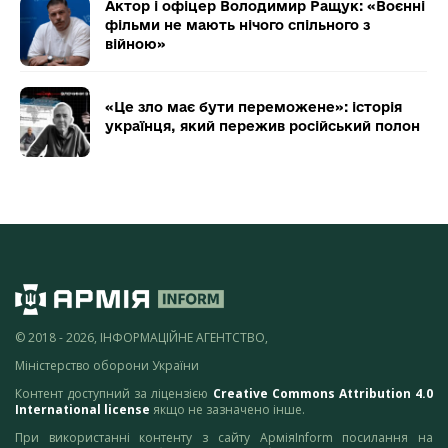
Актор і офіцер Володимир Ращук: «Воєнні
фільми не мають нічого спільного з
війною»
«Це зло має бути переможене»: історія
українця, який пережив російський полон
© 2018 - 2026, ІНФОРМАЦІЙНЕ АГЕНТСТВО,
Міністерство оборони України
Контент доступний за ліцензією
Creative Commons Attribution 4.0
International license
якщо не зазначено інше.
При використанні контенту з сайту АрміяInform посилання на