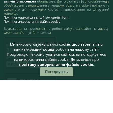
armyinform.com.ua
обов’язкове. Для суб’єктів у сфері онлайн-медіа
обов’язковим є розміщення у першому абзаці матеріалу прямого та
відкритого для пошукових систем гіперпосилання на цитований
матеріал.
Політика користування сайтом АрміяInform
Політика використання файлів cookie
Зауваження та пропозиції по роботі сайту надсилайте на адресу:
webmaster@armyinform.com.ua
Ми використовуємо файли cookie, щоб забезпечити
вам найкращий досвід роботи на нашому сайті.
Продовжуючи користуватися сайтом, ви погоджуєтесь
на використання файлів cookie. Детальніше про
політику використання файлів cookie
.
Погоджуюсь