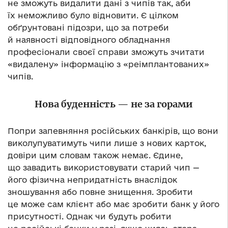
не зможуть видалити дані з чипів так, аби
їх неможливо було відновити. Є цілком
обґрунтовані підозри, що за потреби
й наявності відповідного обладнання
професіонали своєї справи зможуть зчитати
«видалену» інформацію з «реімплантованих»
чипів.
Нова буденність — не за горами
Попри запевняння російських банкірів, що вони
виколупуватимуть чипи лише з нових карток,
довіри цим словам також немає. Єдине,
що завадить використовувати старий чип —
його фізична непридатність внаслідок
зношування або повне знищення. Зробити
це може сам клієнт або має зробити банк у його
присутності. Однак чи будуть робити