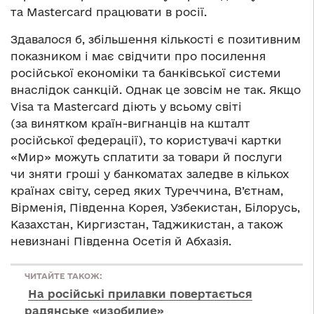
та Mastercard працювати в росії.
Здавалося б, збільшення кількості є позитивним
показником і має свідчити про посилення
російської економіки та банківської системи
внаслідок санкцій. Однак це зовсім не так. Якщо
Visa та Mastercard діють у всьому світі
(за винятком країн-вигнанців на кшталт
російської федерації), то користувачі картки
«Мир» можуть сплатити за товари й послуги
чи зняти гроші у банкоматах заледве в кількох
країнах світу, серед яких Туреччина, В’єтнам,
Вірменія, Південна Корея, Узбекистан, Білорусь,
Казахстан, Киргизстан, Таджикистан, а також
невизнані Південна Осетія й Абхазія.
ЧИТАЙТЕ ТАКОЖ:
На російські прилавки повертається
радянське «изобилие»