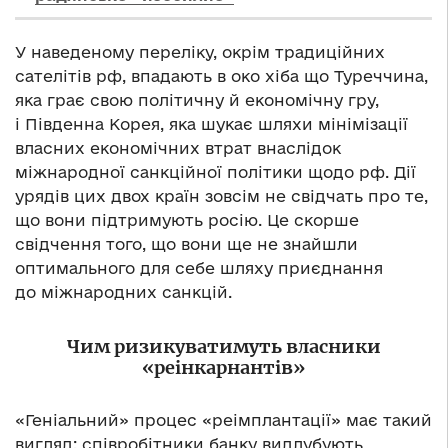
У наведеному переліку, окрім традиційних
сателітів рф, впадають в око хіба що Туреччина,
яка грає свою політичну й економічну гру,
і Південна Корея, яка шукає шляхи мінімізації
власних економічних втрат внаслідок
міжнародної санкційної політики щодо рф. Дії
урядів цих двох країн зовсім не свідчать про те,
що вони підтримують росію. Це скорше
свідчення того, що вони ще не знайшли
оптимального для себе шляху приєднання
до міжнародних санкцій.
Чим ризикуватимуть власники
«реінкарнантів»
«Геніальний» процес «реімплантації» має такий
вигляд: співробітники банку видлубують