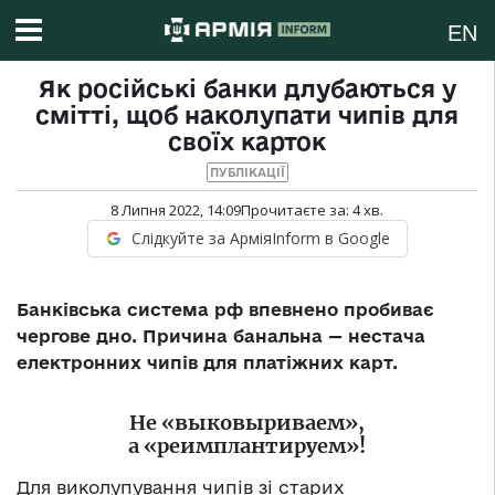
EN
Як російські банки длубаються у
смітті, щоб наколупати чипів для
своїх карток
ПУБЛІКАЦІЇ
8 Липня 2022, 14:09
Прочитаєте за:
4
хв.
Слідкуйте за АрміяInform в Google
Банківська система рф впевнено пробиває
чергове дно. Причина банальна — нестача
електронних чипів для платіжних карт.
Не «выковыриваем»,
а «реимплантируем»!
Для виколупування чипів зі старих