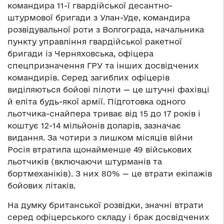
командира 11-ї гвардійської десантно-
штурмової бригади з Улан-Уде, командира
розвідувальної роти з Волгограда, начальника
пункту управління гвардійської ракетної
бригади із Черняховська, офіцера
спецпризначення ГРУ та інших досвідчених
командирів. Серед загиблих офіцерів
виділяються бойові пілоти — це штучні фахівці
й еліта будь-якої армії. Підготовка одного
льотчика-снайпера триває від 15 до 17 років і
коштує 12-14 мільйонів доларів, зазначає
видання. За чотири з лишком місяців війни
Росія втратила щонайменше 49 військових
льотчиків (включаючи штурманів та
бортмеханіків). З них 80% — це втрати екіпажів
бойових літаків.
На думку британської розвідки, значні втрати
серед офіцерського складу і брак досвідчених