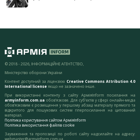
© 2018 - 2026, ІНФОРМАЦІЙНЕ АГЕНТСТВО,
Міністерство оборони України
Контент доступний за ліцензією
Creative Commons Attribution 4.0
International license
якщо не зазначено інше.
При використанні контенту з сайту АрміяInform посилання на
armyinform.com.ua
обов’язкове. Для суб’єктів у сфері онлайн-медіа
обов’язковим є розміщення у першому абзаці матеріалу прямого та
відкритого для пошукових систем гіперпосилання на цитований
матеріал.
Політика користування сайтом АрміяInform
Політика використання файлів cookie
Зауваження та пропозиції по роботі сайту надсилайте на адресу:
webmaster@armyinform.com.ua