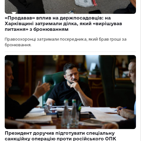
«Продавав» вплив на держпосадовців: на
Харківщині затримали ділка, який «вирішував
питання» з бронюванням
Правоохоронці затримали посередника, який брав гроші за
бронювання.
Президент доручив підготувати спеціальну
санкційну операцію проти російського ОПК