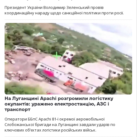
Президент України Володимир Зеленський провів
координаційну нараду щодо санкційної політики проти росії.
На Луганщині Apachi розгромили логістику
окупантів: уражено електростанцію, АЗС і
транспорт
Оператори ББпС Apachi 81-ї окремої аеромобільної
Слобожанської бригади на Луганщині завдали ударів по
ключових об’єктах логістики російських військ.