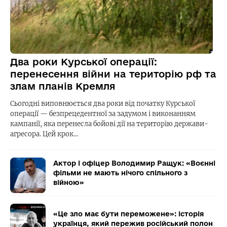
Два роки Курської операції:
перенесення війни на територію рф та
злам планів Кремля
Сьогодні виповнюється два роки від початку Курської
операції — безпрецедентної за задумом і виконанням
кампанії, яка перенесла бойові дії на територію держави-
агресора. Цей крок…
Актор і офіцер Володимир Ращук: «Воєнні
фільми не мають нічого спільного з
війною»
«Це зло має бути переможене»: історія
українця, який пережив російський полон