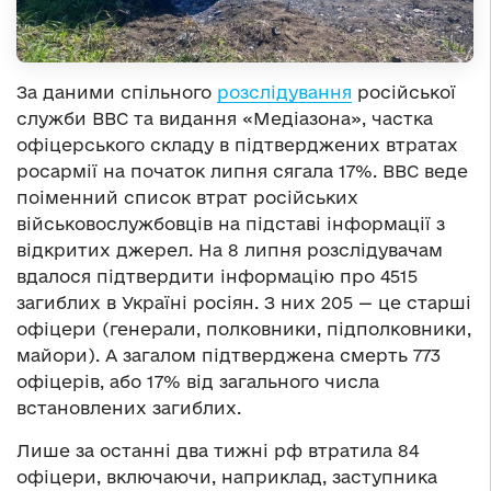
За даними спільного
розслідування
російської
служби ВВС та видання «Медіазона», частка
офіцерського складу в підтверджених втратах
росармії на початок липня сягала 17%. ВВС веде
поіменний список втрат російських
військовослужбовців на підставі інформації з
відкритих джерел. На 8 липня розслідувачам
вдалося підтвердити інформацію про 4515
загиблих в Україні росіян. З них 205 — це старші
офіцери (генерали, полковники, підполковники,
майори). А загалом підтверджена смерть 773
офіцерів, або 17% від загального числа
встановлених загиблих.
Лише за останні два тижні рф втратила 84
офіцери, включаючи, наприклад, заступника