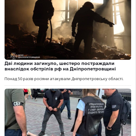
Дві людини загинуло, шестеро постраждали
внаслідок обстрілів рф на Дніпропетровщині
Понад 50 разів росіяни атакували Дніпропетровську області.