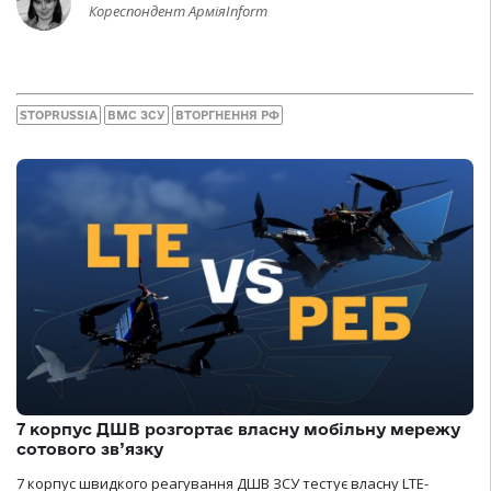
Кореспондент АрміяInform
STOPRUSSIA
ВМС ЗСУ
ВТОРГНЕННЯ РФ
7 корпус ДШВ розгортає власну мобільну мережу
сотового зв’язку
7 корпус швидкого реагування ДШВ ЗСУ тестує власну LTE-