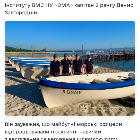
Інституту ВМС НУ «ОМА» капітан 2 рангу Денис
Завгородній.
Він зауважив, що майбутні морські офіцери
відпрацьовували практичні навички
з веслування та керування шлюпкою типу