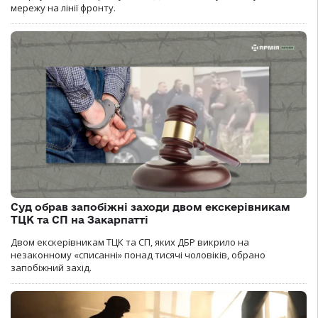
мережу на лінії фронту.
Суд обрав запобіжні заходи двом екскерівникам
ТЦК та СП на Закарпатті
Двом екскерівникам ТЦК та СП, яких ДБР викрило на
незаконному «списанні» понад тисячі чоловіків, обрано
запобіжний захід.