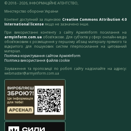
© 2018 - 2026, ІНФОРМАЦІЙНЕ АГЕНТСТВО,
Міністерство оборони України
Контент доступний за ліцензією
Creative Commons Attribution 4.0
International license
якщо не зазначено інше.
При використанні контенту з сайту АрміяInform посилання на
armyinform.com.ua
обов’язкове. Для суб’єктів у сфері онлайн-медіа
обов’язковим є розміщення у першому абзаці матеріалу прямого та
відкритого для пошукових систем гіперпосилання на цитований
матеріал.
Політика користування сайтом АрміяInform
Політика використання файлів cookie
Зауваження та пропозиції по роботі сайту надсилайте на адресу:
webmaster@armyinform.com.ua