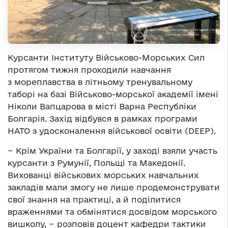
Курсанти Інституту Військово-Морських Сил
протягом тижня проходили навчання
з мореплавства в літньому тренувальному
таборі на базі Військово-морської академії імені
Ніколи Вапцарова в місті Варна Республіки
Болгарія. Захід відбувся в рамках програми
НАТО з удосконалення військової освіти (DEEP).
− Крім України та Болгарії, у заході взяли участь
курсанти з Румунії, Польщі та Македонії.
Вихованці військових морських навчальних
закладів мали змогу не лише продемонструвати
свої знання на практиці, а й поділитися
враженнями та обмінятися досвідом морського
вишколу, − розповів доцент кафедри тактики