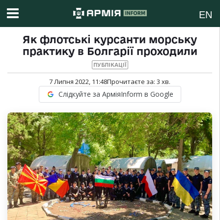
EN
Як флотські курсанти морську
практику в Болгарії проходили
ПУБЛІКАЦІЇ
7 Липня 2022, 11:48
Прочитаєте за:
3
хв.
Слідкуйте за АрміяInform в Google