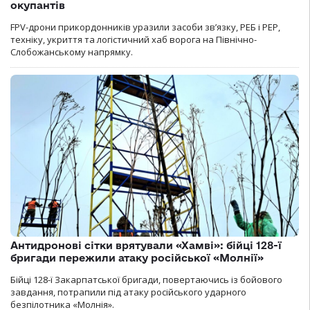
окупантів
FPV-дрони прикордонників уразили засоби зв’язку, РЕБ і РЕР,
техніку, укриття та логістичний хаб ворога на Північно-
Слобожанському напрямку.
Антидронові сітки врятували «Хамві»: бійці 128-ї
бригади пережили атаку російської «Молнії»
Бійці 128-ї Закарпатської бригади, повертаючись із бойового
завдання, потрапили під атаку російського ударного
безпілотника «Молнія».