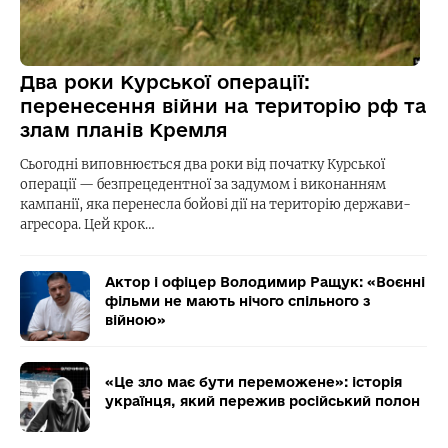
Два роки Курської операції:
перенесення війни на територію рф та
злам планів Кремля
Сьогодні виповнюється два роки від початку Курської
операції — безпрецедентної за задумом і виконанням
кампанії, яка перенесла бойові дії на територію держави-
агресора. Цей крок…
Актор і офіцер Володимир Ращук: «Воєнні
фільми не мають нічого спільного з
війною»
«Це зло має бути переможене»: історія
українця, який пережив російський полон