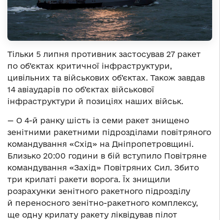
Тільки 5 липня противник застосував 27 ракет
по об’єктах критичної інфраструктури,
цивільних та військових об’єктах. Також завдав
14 авіаударів по об’єктах військової
інфраструктури й позиціях наших військ.
— О 4-й ранку шість із семи ракет знищено
зенітними ракетними підрозділами повітряного
командування «Схід» на Дніпропетровщині.
Близько 20:00 години в бій вступило Повітряне
командування «Захід» Повітряних Сил. Збито
три крилаті ракети ворога. Їх знищили
розрахунки зенітного ракетного підрозділу
й переносного зенітно-ракетного комплексу,
ще одну крилату ракету ліквідував пілот