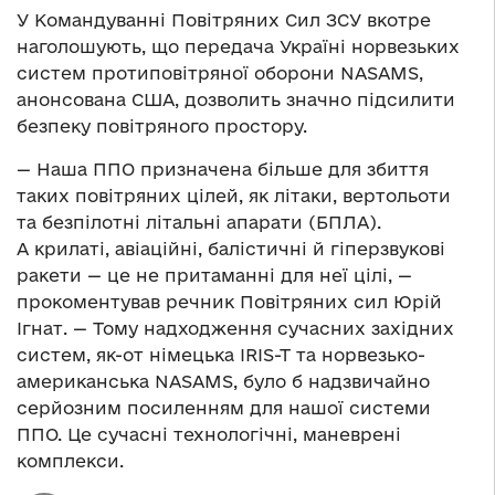
У Командуванні Повітряних Сил ЗСУ вкотре
наголошують, що передача Україні норвезьких
систем протиповітряної оборони NASAMS,
анонсована США, дозволить значно підсилити
безпеку повітряного простору.
— Наша ППО призначена більше для збиття
таких повітряних цілей, як літаки, вертольоти
та безпілотні літальні апарати (БПЛА).
А крилаті, авіаційні, балістичні й гіперзвукові
ракети — це не притаманні для неї цілі, —
прокоментував речник Повітряних сил Юрій
Ігнат. — Тому надходження сучасних західних
систем, як-от німецька IRIS-T та норвезько-
американська NASAMS, було б надзвичайно
серйозним посиленням для нашої системи
ППО. Це сучасні технологічні, маневрені
комплекси.