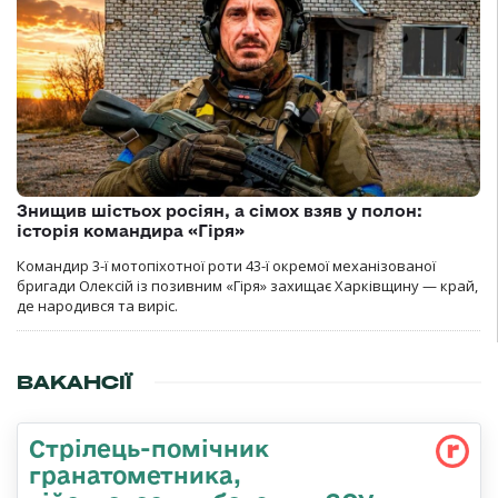
Знищив шістьох росіян, а сімох взяв у полон:
історія командира «Гіря»
Командир 3-ї мотопіхотної роти 43-ї окремої механізованої
бригади Олексій із позивним «Гіря» захищає Харківщину — край,
де народився та виріс.
ВАКАНСІЇ
Стрілець-помічник
гранатометника,