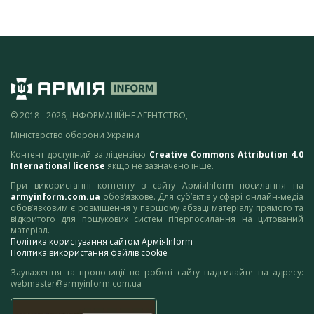
© 2018 - 2026, ІНФОРМАЦІЙНЕ АГЕНТСТВО,
Міністерство оборони України
Контент доступний за ліцензією
Creative Commons Attribution 4.0
International license
якщо не зазначено інше.
При використанні контенту з сайту АрміяInform посилання на
armyinform.com.ua
обов’язкове. Для суб’єктів у сфері онлайн-медіа
обов’язковим є розміщення у першому абзаці матеріалу прямого та
відкритого для пошукових систем гіперпосилання на цитований
матеріал.
Політика користування сайтом АрміяInform
Політика використання файлів cookie
Зауваження та пропозиції по роботі сайту надсилайте на адресу:
webmaster@armyinform.com.ua