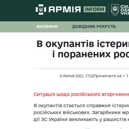
#НОВИНИ
ДОВІДНИК РЕКРУТА
В окупантів істери
і поранених ро
6 Липня 2022, 17:22
Прочитаєте за:
< 1
Ситуація щодо російського вторгненн
В окупантів стається справжня істерик
російських військових. Загарбники м
дії ЗС України викликають у рашистів 