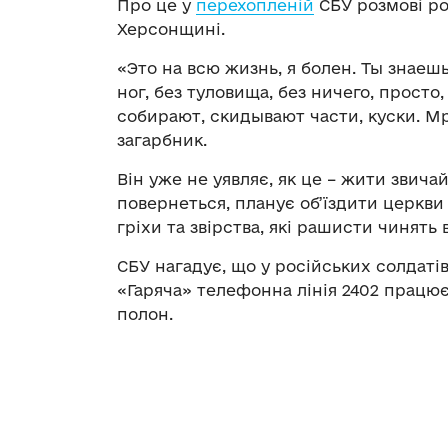
Про це у
перехопленій
СБУ розмові ро
Херсонщині.
«Это на всю жизнь, я болен. Ты знаешь
ног, без туловища, без ничего, просто
собирают, скидывают части, куски. Мра
загарбник.
Він уже не уявляє, як це – жити звич
повернеться, планує об’їздити церкви
гріхи та звірства, які рашисти чинять 
СБУ нагадує, що у російських солдаті
«Гаряча» телефонна лінія 2402 працює 
полон.