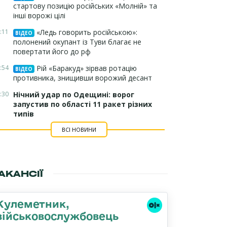
стартову позицію російських «Молній» та
інші ворожі цілі
:11
«Ледь говорить російською»:
ВІДЕО
полонений окупант із Туви благає не
повертати його до рф
:54
Рій «Баракуд» зірвав ротацію
ВІДЕО
противника, знищивши ворожий десант
:30
Нічний удар по Одещині: ворог
запустив по області 11 ракет різних
типів
ВСІ НОВИНИ
АКАНСІЇ
Кулеметник,
військовослужбовець