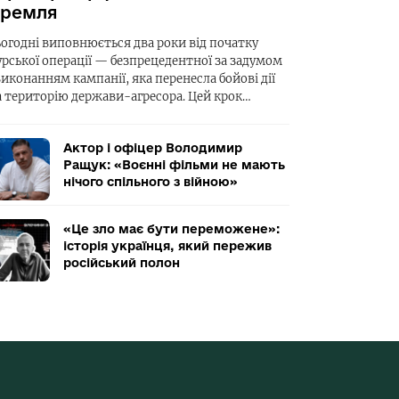
ремля
ьогодні виповнюється два роки від початку
урської операції — безпрецедентної за задумом
виконанням кампанії, яка перенесла бойові дії
а територію держави-агресора. Цей крок…
Актор і офіцер Володимир
Ращук: «Воєнні фільми не мають
нічого спільного з війною»
«Це зло має бути переможене»:
історія українця, який пережив
російський полон