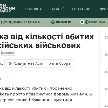
ГОЛОВНА
ВАКАНСІЇ
СОЦЗАХИСТ
ПРО 
ДОВІДНИК ВЕТЕРАНА
ка від кількості вбитих
16
сійських військових
НОВИНИ
15
Слідкуйте за АрміяInform в Google
хв.
15
я
а від кількості убитих і поранених
15
ріють просто повернутися додому живими. А
нервові зриви і бажання лікуватися.
14