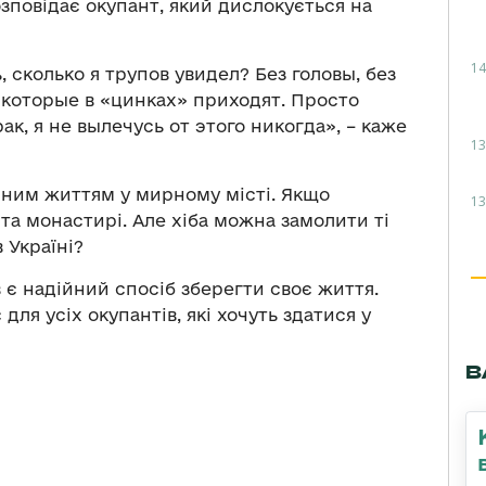
зповідає окупант, який дислокується на
14
, сколько я трупов увидел? Без головы, без
, которые в «цинках» приходят. Просто
к, я не вылечусь от этого никогда», – каже
13
айним життям у мирному місті. Якщо
13
 та монастирі. Але хіба можна замолити ті
в Україні?
в є надійний спосіб зберегти своє життя.
для усіх окупантів, які хочуть здатися у
В