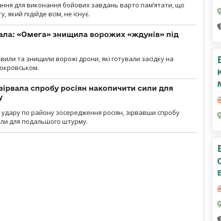
ання для виконання бойових завдань варто пам’ятати, що
 який підійде всім, не існує.
ала: «Омега» знищила ворожих «ждунів» під
вили та знищили ворожі дрони, які готували засідку на
Покровськом.
зірвала спробу росіян накопичити сили для
у
и удару по району зосередження росіян, зірвавши спробу
или для подальшого штурму.