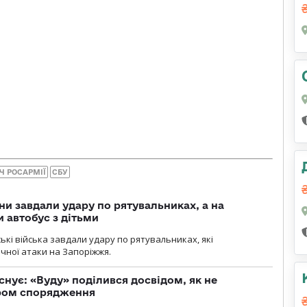
Ч РОСАРМІЇ
СБУ
ни завдали удару по рятувальниках, а на
 автобус з дітьми
йські війська завдали удару по рятувальниках, які
ічної атаки на Запоріжжя.
снує: «Вуду» поділився досвідом, як не
ром спорядження