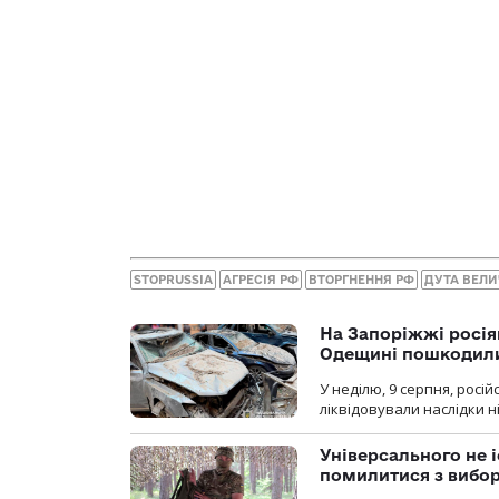
STOPRUSSIA
АГРЕСІЯ РФ
ВТОРГНЕННЯ РФ
ДУТА ВЕЛИ
На Запоріжжі росія
Одещині пошкодили
У неділю, 9 серпня, росі
ліквідовували наслідки н
Універсального не і
помилитися з вибо