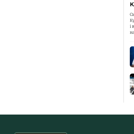
К
С
К
і 
н