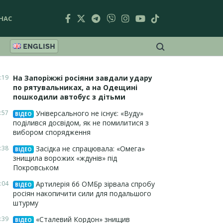
НАС
ENGLISH
:19
На Запоріжжі росіяни завдали удару
по рятувальниках, а на Одещині
пошкодили автобус з дітьми
:57
Універсального не існує: «Вуду»
ВІДЕО
поділився досвідом, як не помилитися з
вибором спорядження
:38
Засідка не спрацювала: «Омега»
ВІДЕО
знищила ворожих «ждунів» під
Покровськом
:04
Артилерія 66 ОМБр зірвала спробу
ВІДЕО
росіян накопичити сили для подальшого
штурму
:39
«Сталевий Кордон» знищив
ВІДЕО