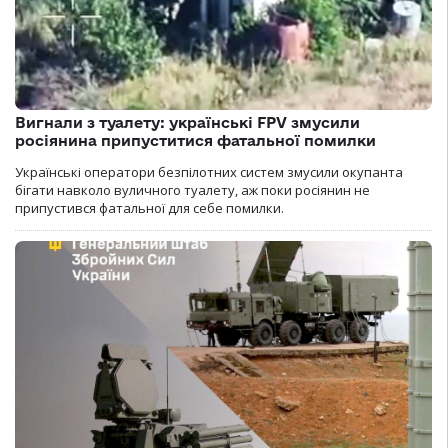
Вигнали з туалету: українські FPV змусили
росіянина припуститися фатальної помилки
Українські оператори безпілотних систем змусили окупанта
бігати навколо вуличного туалету, аж поки росіянин не
припустився фатальної для себе помилки.