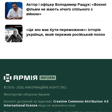
Актор і офіцер Володимир Ращук: «Воєнні
фільми не мають нічого спільного з
війною»
«Це зло має бути переможене»: історія
українця, який пережив російський полон
© 2018 - 2026, ІНФОРМАЦІЙНЕ АГЕНТСТВО,
Міністерство оборони України
Контент доступний за ліцензією
Creative Commons Attribution 4.0
International license
якщо не зазначено інше.