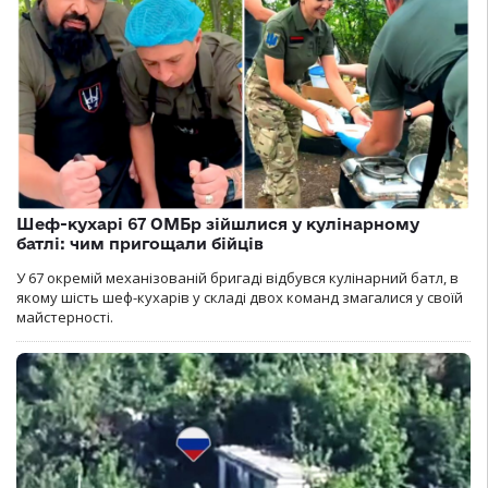
Шеф-кухарі 67 ОМБр зійшлися у кулінарному
батлі: чим пригощали бійців
У 67 окремій механізованій бригаді відбувся кулінарний батл, в
якому шість шеф-кухарів у складі двох команд змагалися у своїй
майстерності.