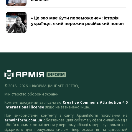
«Це зло має бути переможене»: історія
українця, який пережив російський полон
© 2018 - 2026, ІНФОРМАЦІЙНЕ АГЕНТСТВО,
Міністерство оборони України
Контент доступний за ліцензією
Creative Commons Attribution 4.0
International license
якщо не зазначено інше.
При використанні контенту з сайту АрміяInform посилання на
armyinform.com.ua
обов’язкове. Для суб’єктів у сфері онлайн-медіа
обов’язковим є розміщення у першому абзаці матеріалу прямого та
відкритого для пошукових систем гіперпосилання на цитований