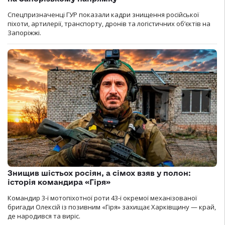
Спецпризначенці ГУР показали кадри знищення російської
піхоти, артилерії, транспорту, дронів та логістичних об’єктів на
Запоріжжі.
Знищив шістьох росіян, а сімох взяв у полон:
історія командира «Гіря»
Командир 3-ї мотопіхотної роти 43-ї окремої механізованої
бригади Олексій із позивним «Гіря» захищає Харківщину — край,
де народився та виріс.