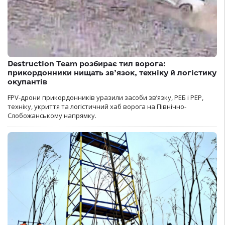
Destruction Team розбирає тил ворога:
прикордонники нищать зв’язок, техніку й логістику
окупантів
FPV-дрони прикордонників уразили засоби зв’язку, РЕБ і РЕР,
техніку, укриття та логістичний хаб ворога на Північно-
Слобожанському напрямку.