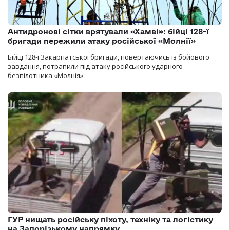
Антидронові сітки врятували «Хамві»: бійці 128-ї
бригади пережили атаку російської «Молнії»
Бійці 128-ї Закарпатської бригади, повертаючись із бойового
завдання, потрапили під атаку російського ударного
безпілотника «Молнія».
ГУР нищать російську піхоту, техніку та логістику
на Запорізькому напрямку