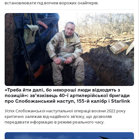
встановлювати під вогнем ворожих снайперів.
«Треба йти далі, бо нехороші люди відходять з
позицій»: зв’язківець 40-ї артилерійської бригади
про Слобожанський наступ, 155-й калібр і Starlink
Успіх Слобожанської наступальної операції восени 2022 року
критично залежав від надійного зв’язку, що дозволяв
передавати інформацію в режимі реального часу.