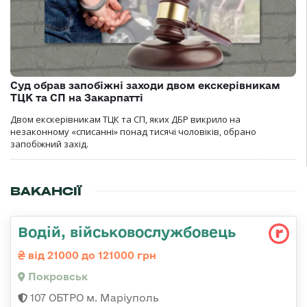
Суд обрав запобіжні заходи двом екскерівникам
ТЦК та СП на Закарпатті
Двом екскерівникам ТЦК та СП, яких ДБР викрило на
незаконному «списанні» понад тисячі чоловіків, обрано
запобіжний захід.
ВАКАНСІЇ
Водій, військовослужбовець
від 21000 до 121000 грн
Покровськ
107 ОБТРО м. Маріуполь