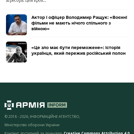
агресора. Цей крок…
Актор і офіцер Володимир Ращук: «Воєнні
фільми не мають нічого спільного з
війною»
«Це зло має бути переможене»: історія
українця, який пережив російський полон
© 2018 - 2026, ІНФОРМАЦІЙНЕ АГЕНТСТВО,
Міністерство оборони України
Контент доступний за ліцензією
Creative Commons Attribution 4.0