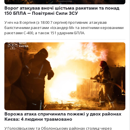
Ворог атакував вночі шістьма ракетами та понад
150 БПЛА — Повітряні Сили ЗСУ
У ніч на 8 серпня (з 18:00 7 серпня) противник атакував
балістичними ракетами «Іскандер-М» та зенітними керованими
ракетами С-400, а також 151 ударним БПЛА.
Ворожа атака спричинила пожежі у двох районах
Києва: 4 людини травмовано
У Голосіївському та Оболонському районах столиці через