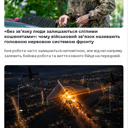
«Без зв’язку люди залишаються сліпими
кошенятами»: чому військовий зв’язок називають
головною нервовою системою фронту
Їхня робота часто залишається непомітною, але від неї напряму
залежить бойова робота та життя кожного бійця на передовій.