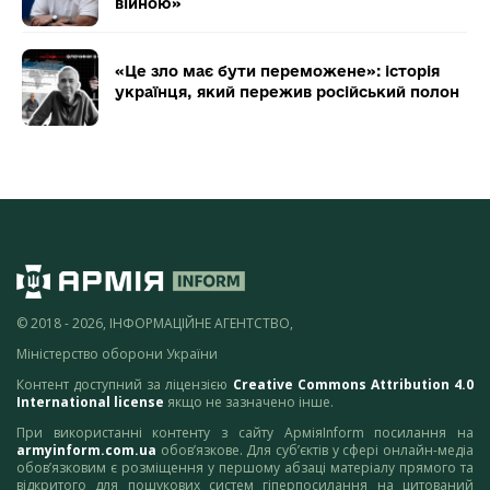
війною»
«Це зло має бути переможене»: історія
українця, який пережив російський полон
© 2018 - 2026, ІНФОРМАЦІЙНЕ АГЕНТСТВО,
Міністерство оборони України
Контент доступний за ліцензією
Creative Commons Attribution 4.0
International license
якщо не зазначено інше.
При використанні контенту з сайту АрміяInform посилання на
armyinform.com.ua
обов’язкове. Для суб’єктів у сфері онлайн-медіа
обов’язковим є розміщення у першому абзаці матеріалу прямого та
відкритого для пошукових систем гіперпосилання на цитований