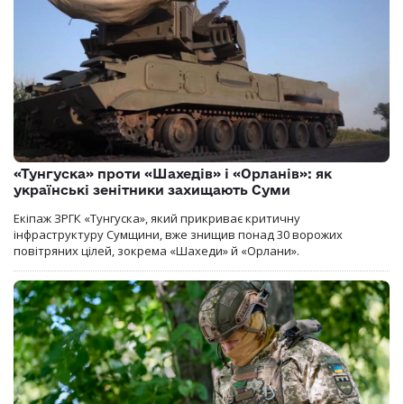
«Тунгуска» проти «Шахедів» і «Орланів»: як
українські зенітники захищають Суми
Екіпаж ЗРГК «Тунгуска», який прикриває критичну
інфраструктуру Сумщини, вже знищив понад 30 ворожих
повітряних цілей, зокрема «Шахеди» й «Орлани».