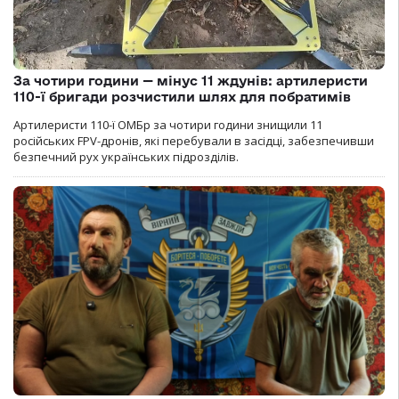
За чотири години — мінус 11 ждунів: артилеристи
110-ї бригади розчистили шлях для побратимів
Артилеристи 110-ї ОМБр за чотири години знищили 11
російських FPV-дронів, які перебували в засідці, забезпечивши
безпечний рух українських підрозділів.