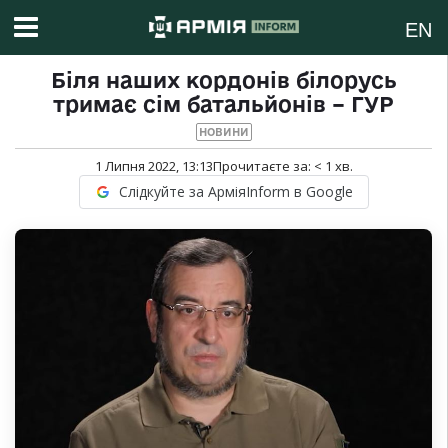
EN
Біля наших кордонів білорусь
тримає сім батальйонів – ГУР
НОВИНИ
1 Липня 2022, 13:13
Прочитаєте за:
< 1
хв.
Слідкуйте за АрміяInform в Google