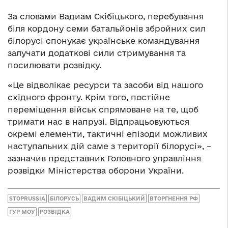
За словами Вадиам Скібіцького, перебування
біля кордону семи батальйонів збройних сил
білорусі спонукає українське командування
залучати додаткові сили стримування та
посилювати розвідку.
«Це відволікає ресурси та засоби від нашого
східного фронту. Крім того, постійне
переміщення військ спрямоване на те, щоб
тримати нас в напрузі. Відпрацьовуються
окремі елементи, тактичні епізоди можливих
наступальних дій саме з території білорусі», –
зазначив представник Головного управління
розвідки Міністерства оборони України.
STOPRUSSIA
БІЛОРУСЬ
ВАДИМ СКІБІЦЬКИЙ
ВТОРГНЕННЯ РФ
ГУР МОУ
РОЗВІДКА