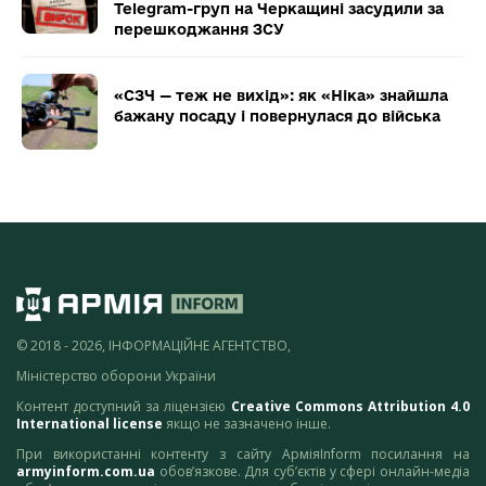
Telegram-груп на Черкащині засудили за
перешкоджання ЗСУ
«СЗЧ — теж не вихід»: як «Ніка» знайшла
бажану посаду і повернулася до війська
© 2018 - 2026, ІНФОРМАЦІЙНЕ АГЕНТСТВО,
Міністерство оборони України
Контент доступний за ліцензією
Creative Commons Attribution 4.0
International license
якщо не зазначено інше.
При використанні контенту з сайту АрміяInform посилання на
armyinform.com.ua
обов’язкове. Для суб’єктів у сфері онлайн-медіа