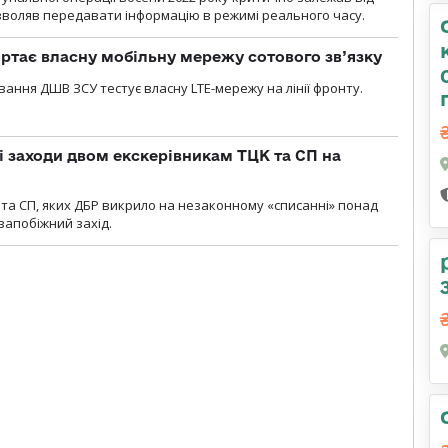
озволяв передавати інформацію в режимі реального часу.
ртає власну мобільну мережу сотового зв’язку
вання ДШВ ЗСУ тестує власну LTE-мережу на лінії фронту.
і заходи двом екскерівникам ТЦК та СП на
та СП, яких ДБР викрило на незаконному «списанні» понад
 запобіжний захід.