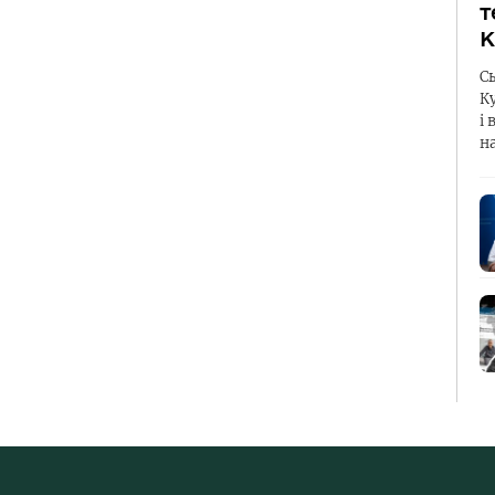
т
К
С
К
і 
н