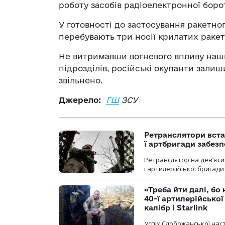
роботу засобів радіоелектронної боро
У готовності до застосування ракетно
перебувають три носії крилатих ракет
Не витримавши вогневого впливу наши
підрозділів, російські окупанти зали
звільнено.
Джерело:
ГШ
ЗСУ
Ретранслятори вста
ї артбригади забез
Ретранслятор на дев’ятип
ї артилерійської бригад
«Треба йти далі, бо
40-ї артилерійсько
калібр і Starlink
Успіх Слобожанської нас