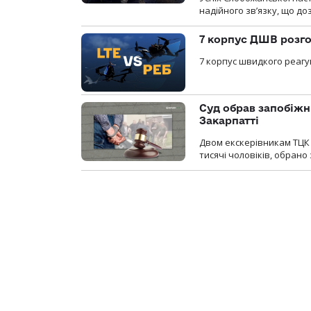
надійного зв’язку, що д
7 корпус ДШВ розго
7 корпус швидкого реагу
Суд обрав запобіжн
Закарпатті
Двом екскерівникам ТЦК 
тисячі чоловіків, обрано