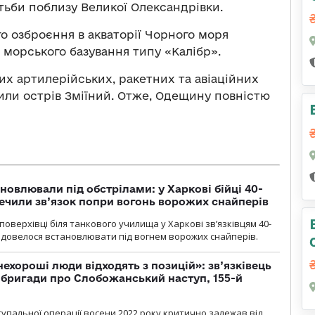
тьби поблизу Великої Олександрівки.
го озброєння в акваторії Чорного моря
 морського базування типу «Калібр».
х артилерійських, ракетних та авіаційних
шили острів Зміїний. Отже, Одещину повністю
новлювали під обстрілами: у Харкові бійці 40-
печили зв’язок попри вогонь ворожих снайперів
оверхівці біля танкового училища у Харкові зв’язківцям 40-
и довелося встановлювати під вогнем ворожих снайперів.
 нехороші люди відходять з позицій»: зв’язківець
ї бригади про Слобожанський наступ, 155-й
тупальної операції восени 2022 року критично залежав від