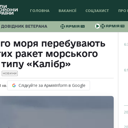
ГОЛОВНА
ВАКАНСІЇ
СОЦЗАХИСТ
ПРО 
ДОВІДНИК ВЕТЕРАНА
ого моря перебувають
6:
тих ракет морського
 типу «Калібр»
6:
НОВИНИ
Слідкуйте за АрміяInform в Google
1
хв.
20
20