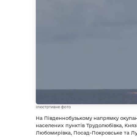
Ілюстртивне фото
На Південнобузькому напрямку окупа
населених пунктів Трудолюбівка, Князі
Любомирівка, Посад-Покровське та Луп