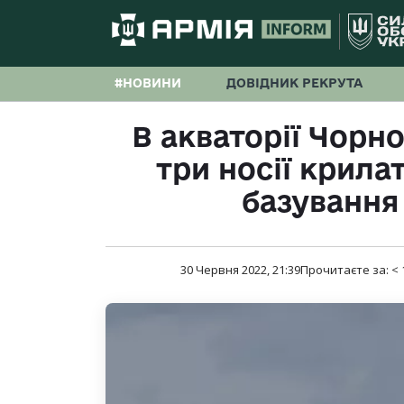
#НОВИНИ
ДОВІДНИК РЕКРУТА
В акваторії Чорн
три носії крила
базування
30 Червня 2022, 21:39
Прочитаєте за:
< 