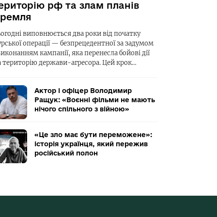
ериторію рф та злам планів
ремля
ьогодні виповнюється два роки від початку
урської операції — безпрецедентної за задумом
виконанням кампанії, яка перенесла бойові дії
а територію держави-агресора. Цей крок…
Актор і офіцер Володимир
Ращук: «Воєнні фільми не мають
нічого спільного з війною»
«Це зло має бути переможене»:
історія українця, який пережив
російський полон