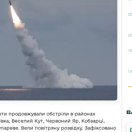
20
20
19
19
В
нти продовжували обстріли в районах
вка, Веселий Кут, Червоний Яр, Кобзарці,
ареве. Вели повітряну розвідку. Зафіксовано