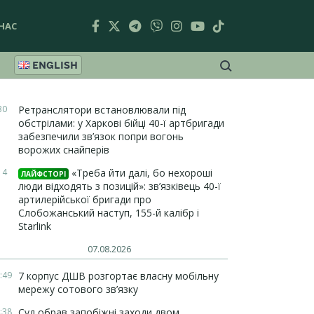
НАС
ENGLISH
30
Ретранслятори встановлювали під
обстрілами: у Харкові бійці 40-ї артбригади
забезпечили зв’язок попри вогонь
ворожих снайперів
14
«Треба йти далі, бо нехороші
ЛАЙФСТОРІ
люди відходять з позицій»: зв’язківець 40-ї
артилерійської бригади про
Слобожанський наступ, 155-й калібр і
Starlink
07.08.2026
:49
7 корпус ДШВ розгортає власну мобільну
мережу сотового зв’язку
:38
Суд обрав запобіжні заходи двом