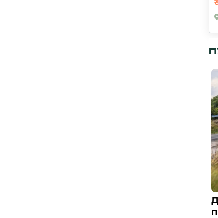
П
Д
п