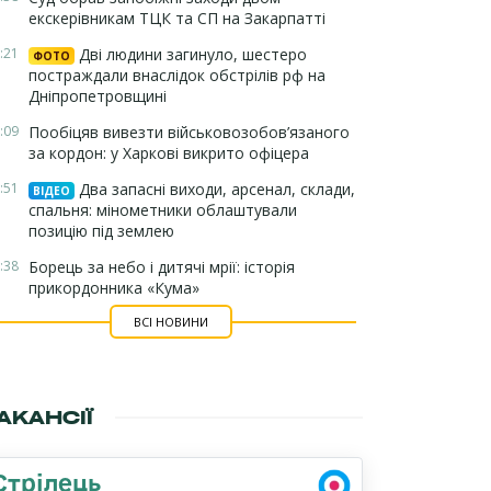
екскерівникам ТЦК та СП на Закарпатті
:21
Дві людини загинуло, шестеро
ФОТО
постраждали внаслідок обстрілів рф на
Дніпропетровщині
:09
Пообіцяв вивезти військовозобов’язаного
за кордон: у Харкові викрито офіцера
:51
Два запасні виходи, арсенал, склади,
ВІДЕО
спальня: мінометники облаштували
позицію під землею
:38
Борець за небо і дитячі мрії: історія
прикордонника «Кума»
ВСІ НОВИНИ
АКАНСІЇ
Стрілець