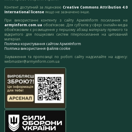
Контент доступний за ліцензією
Creative Commons Attribution 4.0
International license
якщо не зазначено інше.
При використанні контенту з сайту АрміяInform посилання на
armyinform.com.ua
обов’язкове. Для суб’єктів у сфері онлайн-медіа
обов’язковим є розміщення у першому абзаці матеріалу прямого та
відкритого для пошукових систем гіперпосилання на цитований
матеріал.
Політика користування сайтом АрміяInform
Політика використання файлів cookie
Зауваження та пропозиції по роботі сайту надсилайте на адресу:
webmaster@armyinform.com.ua