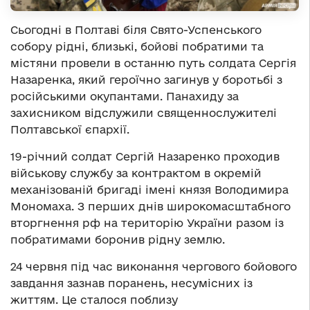
Сьогодні в Полтаві біля Свято-Успенського
собору рідні, близькі, бойові побратими та
містяни провели в останню путь солдата Сергія
Назаренка, який героїчно загинув у боротьбі з
російськими окупантами. Панахиду за
захисником відслужили священнослужителі
Полтавської єпархії.
19-річний солдат Сергій Назаренко проходив
військову службу за контрактом в окремій
механізованій бригаді імені князя Володимира
Мономаха. З перших днів широкомасштабного
вторгнення рф на територію України разом із
побратимами боронив рідну землю.
24 червня під час виконання чергового бойового
завдання зазнав поранень, несумісних із
життям. Це сталося поблизу