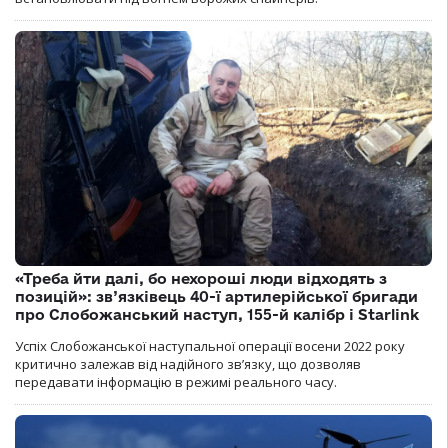
«Треба йти далі, бо нехороші люди відходять з
позицій»: зв’язківець 40-ї артилерійської бригади
про Слобожанський наступ, 155-й калібр і Starlink
Успіх Слобожанської наступальної операції восени 2022 року
критично залежав від надійного зв’язку, що дозволяв
передавати інформацію в режимі реального часу.