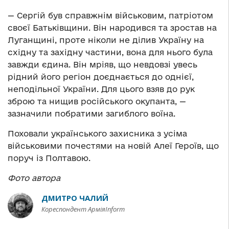
— Сергій був справжнім військовим, патріотом
своєї Батьківщини. Він народився та зростав на
Луганщині, проте ніколи не ділив Україну на
східну та західну частини, вона для нього була
завжди єдина. Він мріяв, що невдовзі увесь
рідний його регіон доєднається до однієї,
неподільної України. Для цього взяв до рук
зброю та нищив російського окупанта, —
зазначили побратими загиблого воїна.
Поховали українського захисника з усіма
військовими почестями на новій Алеї Героїв, що
поруч із Полтавою.
Фото автора
ДМИТРО ЧАЛИЙ
Кореспондент АрміяInform