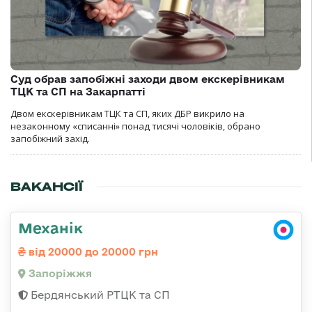
Суд обрав запобіжні заходи двом екскерівникам
ТЦК та СП на Закарпатті
Двом екскерівникам ТЦК та СП, яких ДБР викрило на
незаконному «списанні» понад тисячі чоловіків, обрано
запобіжний захід.
ВАКАНСІЇ
Механік
від 20000 до 20000 грн
Запоріжжя
Бердянський РТЦК та СП