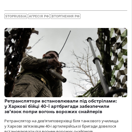
STOPRUSSIA
АГРЕСІЯ РФ
ВТОРГНЕННЯ РФ
Ретранслятори встановлювали під обстрілами:
у Харкові бійці 40-ї артбригади забезпечили
зв’язок попри вогонь ворожих снайперів
Ретранслятор на дев’ятиповерхівці біля танкового училища
у Харкові зв’язківцям 40-ї артилерійської бригади довелося
встановлювати під вогнем ворожих снайперів.