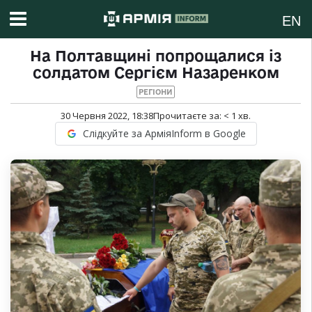
EN
На Полтавщині попрощалися із
солдатом Сергієм Назаренком
РЕГІОНИ
30 Червня 2022, 18:38
Прочитаєте за:
< 1
хв.
Слідкуйте за АрміяInform в Google