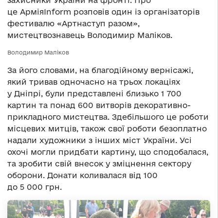
захисники України на фронті. Про
це АрміяInform розповів один із організаторів
фестивалю «Артнаступ разом»,
мистецтвознавець Володимир Маліков.
Володимир Маліков
За його словами, на благодійному вернісажі,
який тривав одночасно на трьох локаціях
у Дніпрі, були представлені близько 1 700
картин та понад 600 витворів декоративно-
прикладного мистецтва. Здебільшого це роботи
місцевих митців, також свої роботи безоплатно
надали художники з інших міст України. Усі
охочі могли придбати картину, що сподобалася,
та зробити свій внесок у зміцнення сектору
оборони. Донати коливалася від 100
до 5 000 грн.