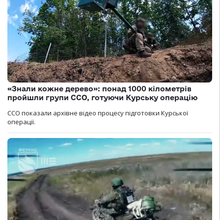
«Знали кожне дерево»: понад 1000 кілометрів
пройшли групи ССО, готуючи Курську операцію
ССО показали архівне відео процесу підготовки Курської
операції.