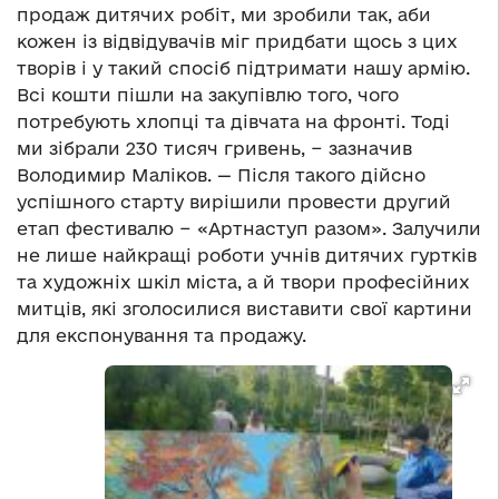
продаж дитячих робіт, ми зробили так, аби
кожен із відвідувачів міг придбати щось з цих
творів і у такий спосіб підтримати нашу армію.
Всі кошти пішли на закупівлю того, чого
потребують хлопці та дівчата на фронті. Тоді
ми зібрали 230 тисяч гривень, − зазначив
Володимир Маліков. — Після такого дійсно
успішного старту вирішили провести другий
етап фестивалю − «Артнаступ разом». Залучили
не лише найкращі роботи учнів дитячих гуртків
та художніх шкіл міста, а й твори професійних
митців, які зголосилися виставити свої картини
для експонування та продажу.