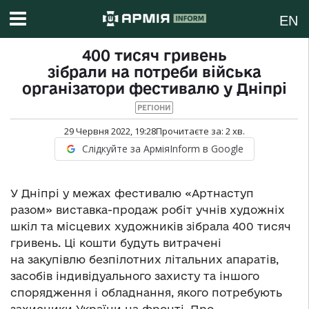
EN
400 тисяч гривень
зібрали на потреби війська
організатори фестивалю у Дніпрі
РЕГІОНИ
29 Червня 2022, 19:28
Прочитаєте за:
2
хв.
Слідкуйте за АрміяInform в Google
У Дніпрі у межах фестивалю «Артнаступ
разом» виставка-продаж робіт учнів художніх
шкіл та місцевих художників зібрала 400 тисяч
гривень. Ці кошти будуть витрачені
на закупівлю безпілотних літальних апаратів,
засобів індивідуального захисту та іншого
спорядження і обладнання, якого потребують