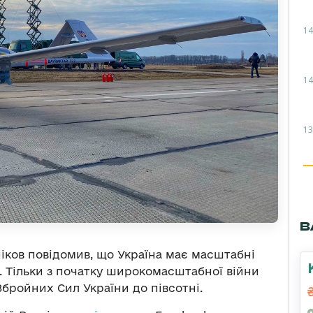
14
14
13
В
іков повідомив, що Україна має масштабні
 Тільки з початку широкомасштабної війни
бройних Сил України до півсотні.