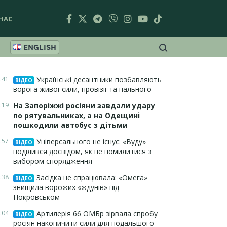
НАС
ENGLISH
:41
Українські десантники позбавляють
ВІДЕО
ворога живої сили, провізії та пального
:19
На Запоріжжі росіяни завдали удару
по рятувальниках, а на Одещині
пошкодили автобус з дітьми
:57
Універсального не існує: «Вуду»
ВІДЕО
поділився досвідом, як не помилитися з
вибором спорядження
:38
Засідка не спрацювала: «Омега»
ВІДЕО
знищила ворожих «ждунів» під
Покровськом
:04
Артилерія 66 ОМБр зірвала спробу
ВІДЕО
росіян накопичити сили для подальшого