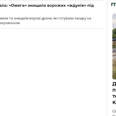
П
ала: «Омега» знищила ворожих «ждунів» під
вили та знищили ворожі дрони, які готували засідку на
Покровськом.
Д
п
т
К
С