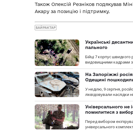
Також Олексій Резніков подякував Мін
Акару за позицію і підтримку.
БАЙРАКТАР
Українські десантни
пального
Бійці 7 корпус швидкого
видовищними кадрами з 
На Запоріжжі росія
Одещині пошкодили
У неділю, 9 серпня, росі
ліквідовували наслідки н
Універсального не і
помилитися з вибо
Перед вибором екіпірув
універсального комплекту,