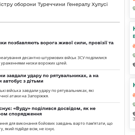
істру оборони Туреччини Генералу Хулусі
ки позбавляють ворога живої сили, провізії та
 реагування десантно-штурмових військ ЗСУ поділилися
ураженнями низки ворожих цілей.
ни завдали удару по рятувальниках, а на
 автобус з дітьми
йські війська завдали удару по рятувальниках, які
ічної атаки на Запоріжжя.
снує: «Вуду» поділився досвідом, як не
ром спорядження
ання для виконання бойових завдань варто пам’ятати, що
 який підійде всім, не існує.