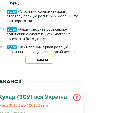
штурму
:39
«Сталевий Кордон» знищив
ВІДЕО
стартову позицію російських «Молній» та
інші ворожі цілі
:11
«Ледь говорить російською»:
ВІДЕО
полонений окупант із Туви благає не
повертати його до рф
:54
Рій «Баракуд» зірвав ротацію
ВІДЕО
противника, знищивши ворожий десант
ВСІ НОВИНИ
АКАНСІЇ
Кухар (ЗСУ) вся Україна
від 20182 до 120182 грн