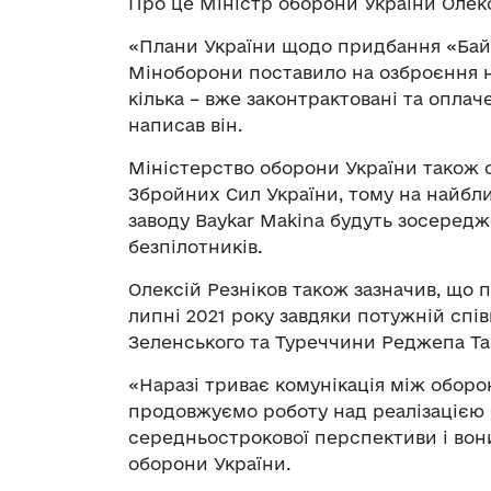
Про це Міністр оборони України Олек
«Плани України щодо придбання «Байра
Міноборони поставило на озброєння на
кілька – вже законтрактовані та оплаче
написав він.
Міністерство оборони України також 
Збройних Сил України, тому на найбл
заводу Baykar Makina будуть зосередж
безпілотників.
Олексій Резніков також зазначив, що 
липні 2021 року завдяки потужній сп
Зеленського та Туреччини Реджепа Та
«Наразі триває комунікація між оборо
продовжуємо роботу над реалізацією п
середньострокової перспективи і вони
оборони України.