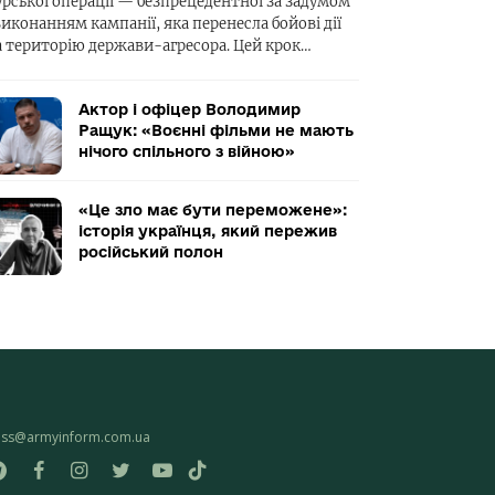
урської операції — безпрецедентної за задумом
виконанням кампанії, яка перенесла бойові дії
а територію держави-агресора. Цей крок…
Актор і офіцер Володимир
Ращук: «Воєнні фільми не мають
нічого спільного з війною»
«Це зло має бути переможене»:
історія українця, який пережив
російський полон
ess@armyinform.com.ua