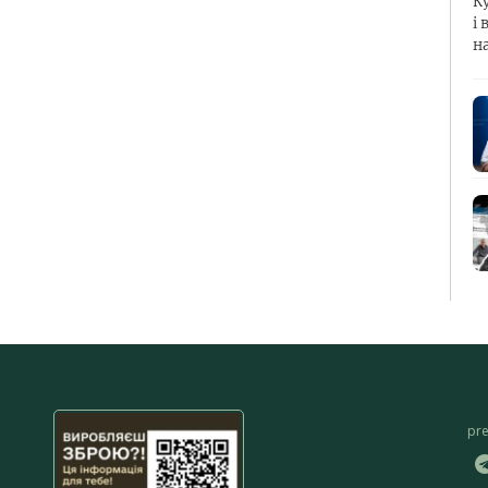
К
і 
н
pr