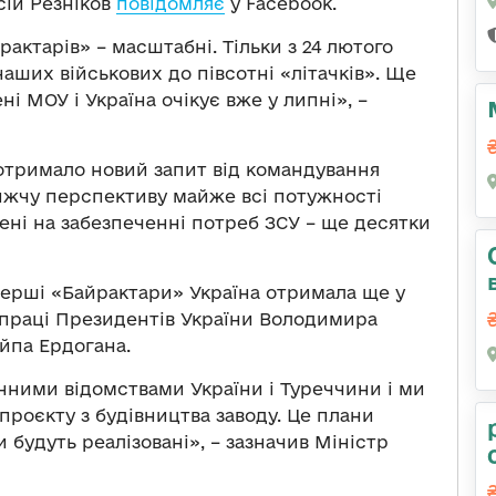
сій Резніков
повідомляє
у Facebook.
ктарів» – масштабні. Тільки з 24 лютого
ших військових до півсотні «літачків». Ще
ні МОУ і Україна очікує вже у липні», –
отримало новий запит від командування
ижчу перспективу майже всі потужності
ені на забезпеченні потреб ЗСУ – ще десятки
перші «Байрактари» Україна отримала ще у
івпраці Президентів України Володимира
йпа Ердогана.
нними відомствами України і Туреччини і ми
роєкту з будівництва заводу. Це плани
 будуть реалізовані», – зазначив Міністр