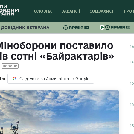
ГОЛОВНА
ВАКАНСІЇ
СОЦЗАХИСТ
ПРО 
ДОВІДНИК ВЕТЕРАНА
 Міноборони поставило
16
ів сотні «Байрактарів»
16
НОВИНИ
Слідкуйте за АрміяInform в Google
1
хв.
15
15
15