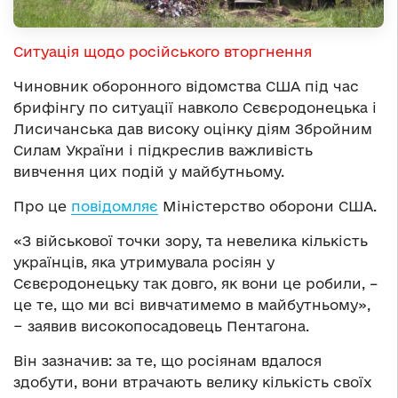
Ситуація щодо російського вторгнення
Чиновник оборонного відомства США під час
брифінгу по ситуації навколо Сєвєродонецька і
Лисичанська дав високу оцінку діям Збройним
Силам України і підкреслив важливість
вивчення цих подій у майбутньому.
Про це
повідомляє
Міністерство оборони США.
«З військової точки зору, та невелика кількість
українців, яка утримувала росіян у
Сєвєродонецьку так довго, як вони це робили, –
це те, що ми всі вивчатимемо в майбутньому»,
− заявив високопосадовець Пентагона.
Він зазначив: за те, що росіянам вдалося
здобути, вони втрачають велику кількість своїх