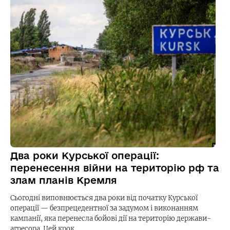
Два роки Курської операції:
перенесення війни на територію рф та
злам планів Кремля
Сьогодні виповнюється два роки від початку Курської
операції — безпрецедентної за задумом і виконанням
кампанії, яка перенесла бойові дії на територію держави-
агресора. Цей крок…