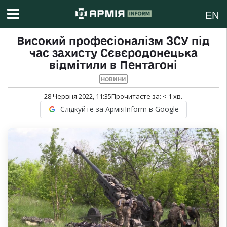
EN
Високий професіоналізм ЗСУ під
час захисту Сєвєродонецька
відмітили в Пентагоні
НОВИНИ
28 Червня 2022, 11:35
Прочитаєте за:
< 1
хв.
Слідкуйте за АрміяInform в Google