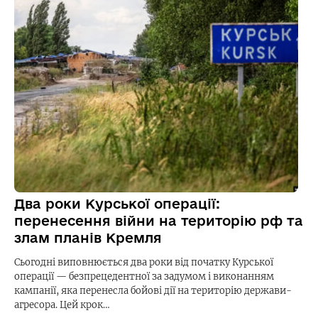
Два роки Курської операції:
перенесення війни на територію рф та
злам планів Кремля
Сьогодні виповнюється два роки від початку Курської
операції — безпрецедентної за задумом і виконанням
кампанії, яка перенесла бойові дії на територію держави-
агресора. Цей крок…