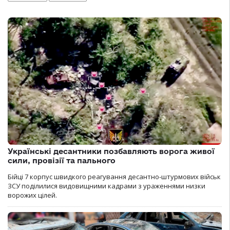
Українські десантники позбавляють ворога живої
сили, провізії та пального
Бійці 7 корпус швидкого реагування десантно-штурмових військ
ЗСУ поділилися видовищними кадрами з ураженнями низки
ворожих цілей.