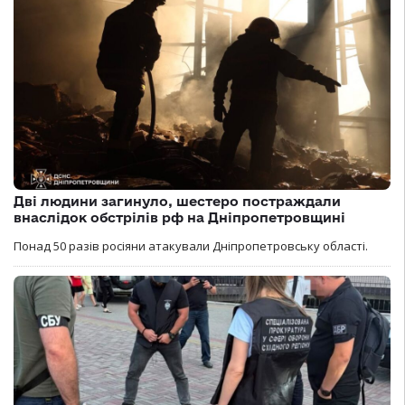
Дві людини загинуло, шестеро постраждали
внаслідок обстрілів рф на Дніпропетровщині
Понад 50 разів росіяни атакували Дніпропетровську області.