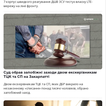
7 корпус швидкого реагування ДШВ ЗСУ тестує власну LTE-
мережу на лінії фронту.
Суд обрав запобіжні заходи двом екскерівникам
ТЦК та СП на Закарпатті
Двом екскерівникам ТЦК та СП, яких ДБР викрило на
незаконному «списанні» понад тисячі чоловіків, обрано
запобіжний захід.