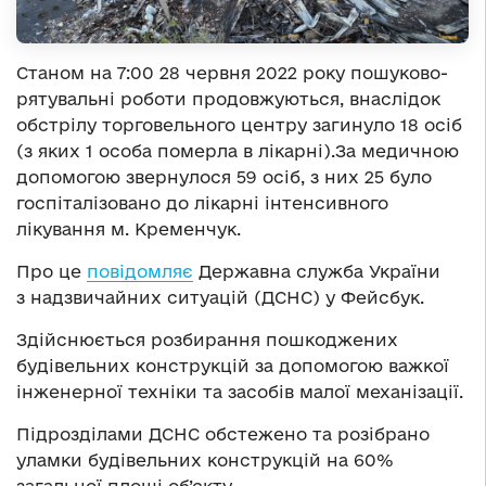
Станом на 7:00 28 червня 2022 року пошуково-
рятувальні роботи продовжуються, внаслідок
обстрілу торговельного центру загинуло 18 осіб
(з яких 1 особа померла в лікарні).За медичною
допомогою звернулося 59 осіб, з них 25 було
госпіталізовано до лікарні інтенсивного
лікування м. Кременчук.
Про це
повідомляє
Державна служба України
з надзвичайних ситуацій (ДСНС) у Фейсбук.
Здійснюється розбирання пошкоджених
будівельних конструкцій за допомогою важкої
інженерної техніки та засобів малої механізації.
Підрозділами ДСНС обстежено та розібрано
уламки будівельних конструкцій на 60%
загальної площі об’єкту.