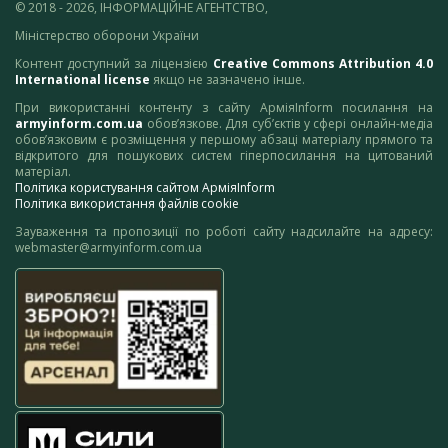
© 2018 - 2026, ІНФОРМАЦІЙНЕ АГЕНТСТВО,
Міністерство оборони України
Контент доступний за ліцензією
Creative Commons Attribution 4.0
International license
якщо не зазначено інше.
При використанні контенту з сайту АрміяInform посилання на
armyinform.com.ua
обов’язкове. Для суб’єктів у сфері онлайн-медіа
обов’язковим є розміщення у першому абзаці матеріалу прямого та
відкритого для пошукових систем гіперпосилання на цитований
матеріал.
Політика користування сайтом АрміяInform
Політика використання файлів cookie
Зауваження та пропозиції по роботі сайту надсилайте на адресу:
webmaster@armyinform.com.ua