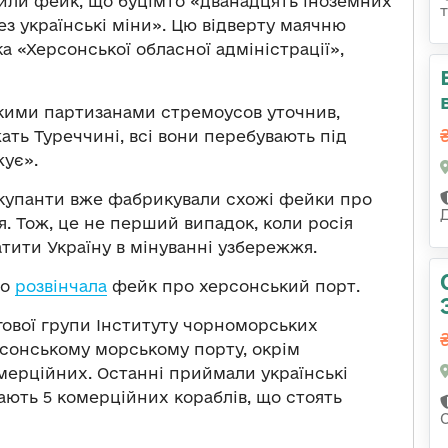
или фейк, що буцімто «дванадцять іноземних
ез українські міни». Цю відверту маячню
а «Херсонської обласної адміністрації»,
ькими партизанами стремоусов уточнив,
ать Туреччині, всі вони перебувають під
жує».
окупанти вже фабрикували схожі фейки про
. Тож, це не перший випадок, коли росія
тити Україну в мінуванні узбережжя.
но
розвінчала
фейк про херсонський порт.
ової групи Інституту чорноморських
рсонському морському порту, окрім
мерційних. Останні приймали українські
ають 5 комерційних кораблів, що стоять