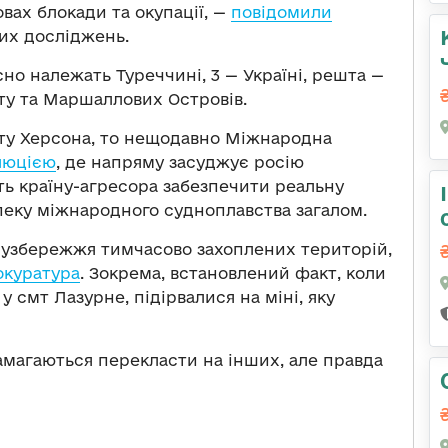
вах блокади та окупації, —
повідомили
них досліджень.
йсно належать Туреччині, 3 — Україні, решта —
пту та Маршаллових Островів.
рту Херсона, то нещодавно Міжнародна
люцією
, де напряму засуджує росію
ають країну-агресора забезпечити реальну
зпеку міжнародного судноплавства загалом.
ь узбережжя тимчасово захоплених територій,
окуратура
. Зокрема, встановлений факт, коли
у смт Лазурне, підірвалися на міні, яку
амагаються перекласти на інших, але правда