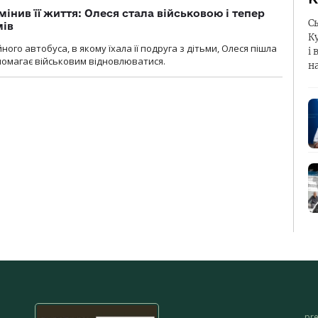
мінив її життя: Олеся стала військовою і тепер
С
мів
К
ного автобуса, в якому їхала її подруга з дітьми, Олеся пішла
і 
опомагає військовим відновлюватися.
н
pr