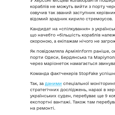
У Херсоні місцеві колаборанти пошир
кораблів не можуть вийти з порту чер
озвучив так званий заступник керівник
відомий зрадник кирило стремоусов.
Кандидат на «спілкування» з українс
що начебто «більшість кораблів належ
охороною, а екіпажам нічого не загро
Як повідомляла АрміяInform раніше, 
порти Одеси, Бердянська та Маріуполя
через маріонеток намагається звинува
Команда фактчекерів StopFake успіш
Так, за
даними
спеціальної моніторинг
стратегічних досліджень, наразі в хе
українських суден, перебуває ще 9 ко
експортні вантажі. Також там перебув
на ремонті.