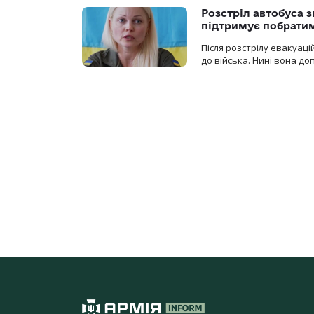
Розстріл автобуса з
підтримує побрати
Після розстрілу евакуацій
до війська. Нині вона д