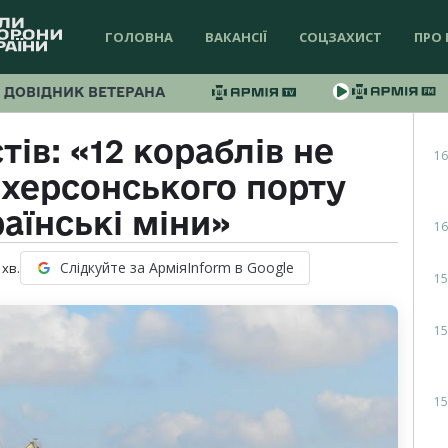
ГОЛОВНА
ВАКАНСІЇ
СОЦЗАХИСТ
ПРО 
ДОВІДНИК ВЕТЕРАНА
ів: «12 кораблів не
16
 херсонського порту
аїнські міни»
16
Слідкуйте за АрміяInform в Google
хв.
15
15
15