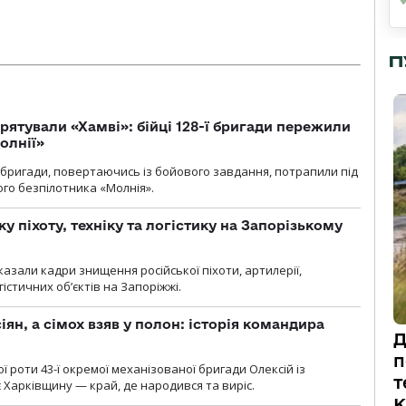
П
рятували «Хамві»: бійці 128-ї бригади пережили
олнії»
ї бригади, повертаючись із бойового завдання, потрапили під
ого безпілотника «Молнія».
у піхоту, техніку та логістику на Запорізькому
азали кадри знищення російської піхоти, артилерії,
гістичних об’єктів на Запоріжжі.
ян, а сімох взяв у полон: історія командира
Д
п
ї роти 43-ї окремої механізованої бригади Олексій із
т
 Харківщину — край, де народився та виріс.
К