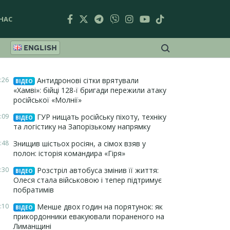
НАС
ENGLISH
:26
Антидронові сітки врятували
ВІДЕО
«Хамві»: бійці 128-ї бригади пережили атаку
російської «Молнії»
:09
ГУР нищать російську піхоту, техніку
ВІДЕО
та логістику на Запорізькому напрямку
:48
Знищив шістьох росіян, а сімох взяв у
полон: історія командира «Гіря»
:30
Розстріл автобуса змінив її життя:
ВІДЕО
Олеся стала військовою і тепер підтримує
побратимів
:10
Менше двох годин на порятунок: як
ВІДЕО
прикордонники евакуювали пораненого на
Лиманщині