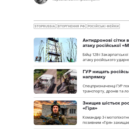
STOPRUSSIA
ВТОРГНЕННЯ РФ
РОСІЙСЬКІ ФЕЙКИ
Антидронові сітки в
атаку російської «М
Бійці 128-ї Закарпатсько
атаку російського ударн
ГУР нищать російськ
напрямку
Спецпризначенці ГУР пок
транспорту, дронів та ло
Знищив шістьох росі
«Гіря»
Командир 3-ї мотопіхотно
позивним «Гіря» захищає