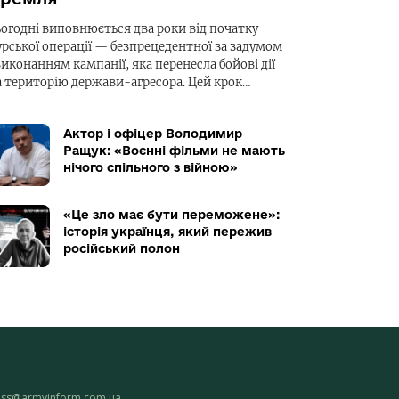
ьогодні виповнюється два роки від початку
урської операції — безпрецедентної за задумом
виконанням кампанії, яка перенесла бойові дії
а територію держави-агресора. Цей крок…
Актор і офіцер Володимир
Ращук: «Воєнні фільми не мають
нічого спільного з війною»
«Це зло має бути переможене»:
історія українця, який пережив
російський полон
ess@armyinform.com.ua