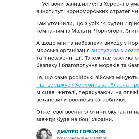
— Усі вони залишилися в Херсоні в умо
в Інституті чорноморських стратегіч
Там уточнили, що з усіх 14 суден 7 ді
компаніям із Мальти, Чорногорії, Єги
А щодо мін та небезпеки виходу з по
морська організація
виступила з резо
та її незаконні дії. Також там заклик
безпеку і благополуччя моряків та бе
Те, що саме російські війська мінуют
підтверджує і Херсонська обласна пр
місцеві жителі, перебуваючи на пляжі 
встановили російські загарбники.
Отже, свої воєнні злочини окупанти н
завжди буде на боці України.
ДМИТРО ГОРБУНОВ
Кореспондент АрміяInform