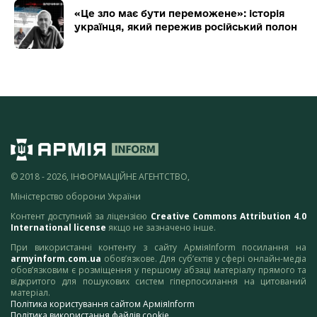
«Це зло має бути переможене»: історія
українця, який пережив російський полон
© 2018 - 2026, ІНФОРМАЦІЙНЕ АГЕНТСТВО,
Міністерство оборони України
Контент доступний за ліцензією
Creative Commons Attribution 4.0
International license
якщо не зазначено інше.
При використанні контенту з сайту АрміяInform посилання на
armyinform.com.ua
обов’язкове. Для суб’єктів у сфері онлайн-медіа
обов’язковим є розміщення у першому абзаці матеріалу прямого та
відкритого для пошукових систем гіперпосилання на цитований
матеріал.
Політика користування сайтом АрміяInform
Політика використання файлів cookie