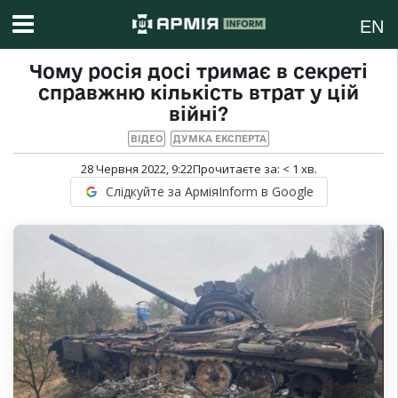
EN
Чому росія досі тримає в секреті
справжню кількість втрат у цій
війні?
ВІДЕО
ДУМКА ЕКСПЕРТА
28 Червня 2022, 9:22
Прочитаєте за:
< 1
хв.
Слідкуйте за АрміяInform в Google