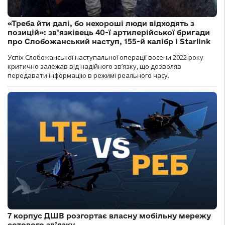
«Треба йти далі, бо нехороші люди відходять з
позицій»: зв’язківець 40-ї артилерійської бригади
про Слобожанський наступ, 155-й калібр і Starlink
Успіх Слобожанської наступальної операції восени 2022 року
критично залежав від надійного зв’язку, що дозволяв
передавати інформацію в режимі реального часу.
7 корпус ДШВ розгортає власну мобільну мережу
сотового зв’язку