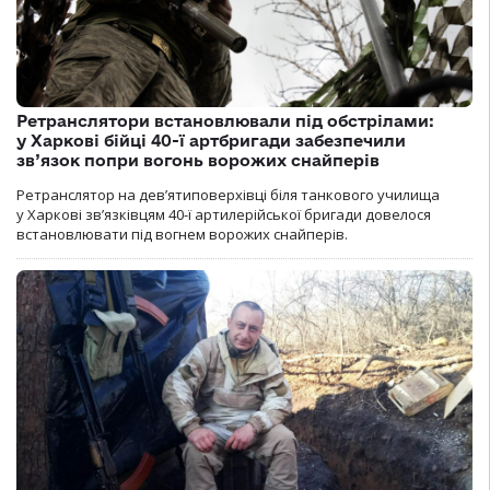
Ретранслятори встановлювали під обстрілами:
у Харкові бійці 40-ї артбригади забезпечили
зв’язок попри вогонь ворожих снайперів
Ретранслятор на дев’ятиповерхівці біля танкового училища
у Харкові зв’язківцям 40-ї артилерійської бригади довелося
встановлювати під вогнем ворожих снайперів.