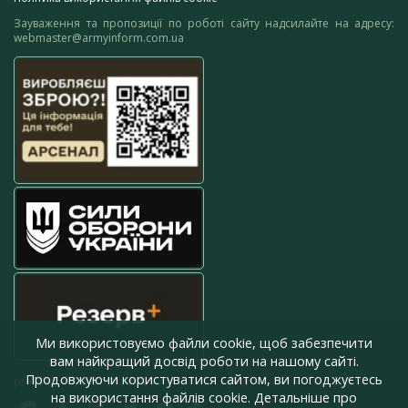
Зауваження та пропозиції по роботі сайту надсилайте на адресу:
webmaster@armyinform.com.ua
Ми використовуємо файли cookie, щоб забезпечити
вам найкращий досвід роботи на нашому сайті.
Продовжуючи користуватися сайтом, ви погоджуєтесь
press@armyinform.com.ua
на використання файлів cookie. Детальніше про