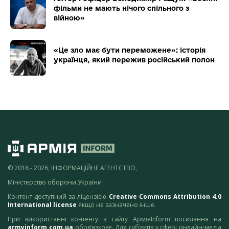
фільми не мають нічого спільного з
війною»
«Це зло має бути переможене»: історія
українця, який пережив російський полон
© 2018 - 2026, ІНФОРМАЦІЙНЕ АГЕНТСТВО,
Міністерство оборони України
Контент доступний за ліцензією
Creative Commons Attribution 4.0
International license
якщо не зазначено інше.
При використанні контенту з сайту АрміяInform посилання на
armyinform.com.ua
обов’язкове. Для суб’єктів у сфері онлайн-медіа