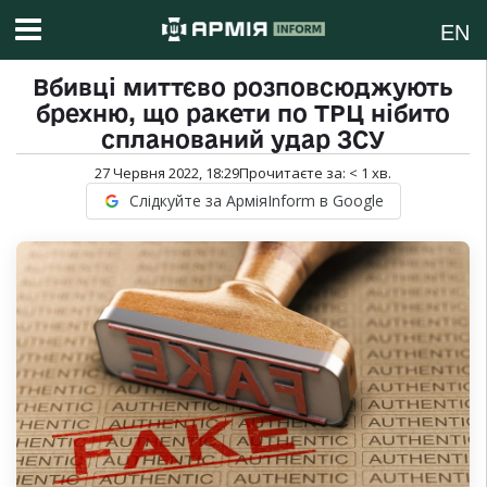
EN
Вбивці миттєво розповсюджують
брехню, що ракети по ТРЦ нібито
спланований удар ЗСУ
27 Червня 2022, 18:29
Прочитаєте за:
< 1
хв.
Слідкуйте за АрміяInform в Google