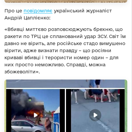
Про це
повідомляє
український журналіст
Андрій Цаплієнко:
«Вбивці миттєво розповсюджують брехню, що
ракети по ТРЦ це спланований удар ЗСУ. Світ їм
давно не вірить, але російське стадо вимушено
вірити, адже визнати правду – що росіяни
криваві вбивці і терористи номер один – для
них просто неможливо. Справді, можна
збожеволіти».