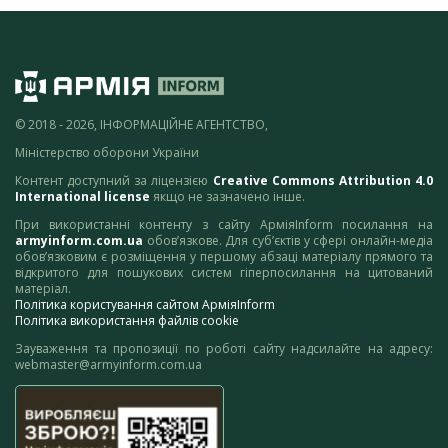
© 2018 - 2026, ІНФОРМАЦІЙНЕ АГЕНТСТВО,
Міністерство оборони України
Контент доступний за ліцензією
Creative Commons Attribution 4.0
International license
якщо не зазначено інше.
При використанні контенту з сайту АрміяInform посилання на
armyinform.com.ua
обов’язкове. Для суб’єктів у сфері онлайн-медіа
обов’язковим є розміщення у першому абзаці матеріалу прямого та
відкритого для пошукових систем гіперпосилання на цитований
матеріал.
Політика користування сайтом АрміяInform
Політика використання файлів cookie
Зауваження та пропозиції по роботі сайту надсилайте на адресу:
webmaster@armyinform.com.ua