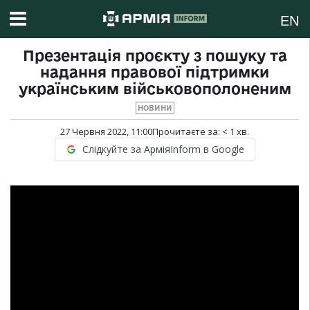
EN
Презентація проєкту з пошуку та
надання правової підтримки
українським військовополоненим
НОВИНИ
27 Червня 2022, 11:00
Прочитаєте за:
< 1
хв.
Слідкуйте за АрміяInform в Google