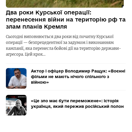
Два роки Курської операції:
перенесення війни на територію рф та
злам планів Кремля
Сьогодні виповнюється два роки від початку Курської
операції — безпрецедентної за задумом і виконанням
кампанії, яка перенесла бойові дії на територію держави-
агресора. Цей крок…
Актор і офіцер Володимир Ращук: «Воєнні
фільми не мають нічого спільного з
війною»
«Це зло має бути переможене»: історія
українця, який пережив російський полон