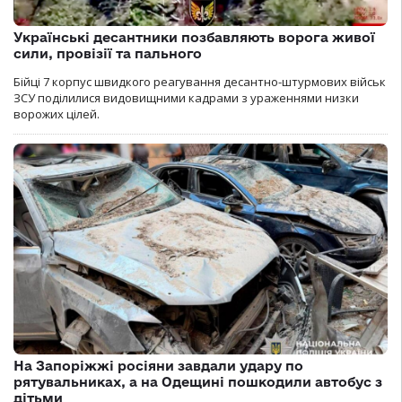
Українські десантники позбавляють ворога живої
сили, провізії та пального
Бійці 7 корпус швидкого реагування десантно-штурмових військ
ЗСУ поділилися видовищними кадрами з ураженнями низки
ворожих цілей.
На Запоріжжі росіяни завдали удару по
рятувальниках, а на Одещині пошкодили автобус з
дітьми