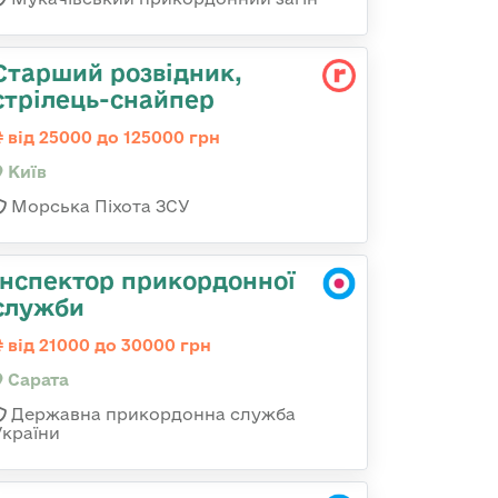
Стаpший pозвідник,
стрілець-снайпеp
від 25000 до 125000 грн
Київ
Морська Піхота ЗСУ
Інспектор прикордонної
служби
від 21000 до 30000 грн
Сарата
Державна прикордонна служба
України