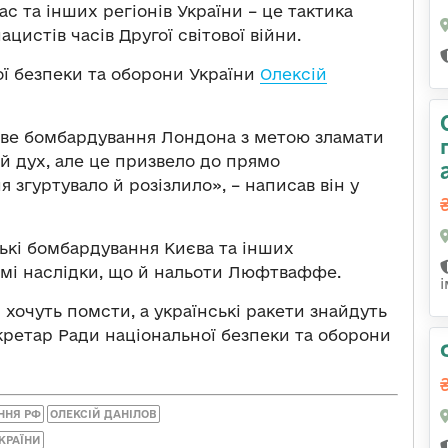
ас та інших регіонів України – це тактика
цистів часів Другої світової війни.
ої безпеки та оборони України
Олексій
ве бомбардування Лондона з метою зламати
ий дух, але це призвело до прямо
згуртувало й розізлило», – написав він у
ькі бомбардування Києва та інших
 самі наслідки, що й нальоти Люфтваффе.
і хочуть помсти, а українські ракети знайдуть
екретар Ради національної безпеки та оборони
ННЯ РФ
ОЛЕКСІЙ ДАНІЛОВ
КРАЇНИ