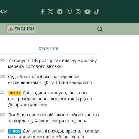
НАС
ENGLISH
07.08.2026
:49
7 корпус ДШВ розгортає власну мобільну
мережу сотового зв’язку
:38
Суд обрав запобіжні заходи двом
екскерівникам ТЦК та СП на Закарпатті
:21
Дві людини загинуло, шестеро
ФОТО
постраждали внаслідок обстрілів рф на
Дніпропетровщині
:09
Пообіцяв вивезти військовозобов’язаного
за кордон: у Харкові викрито офіцера
:51
Два запасні виходи, арсенал, склади,
ВІДЕО
спальня: мінометники облаштували