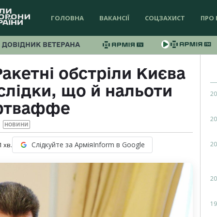
ГОЛОВНА
ВАКАНСІЇ
СОЦЗАХИСТ
ПРО 
ДОВІДНИК ВЕТЕРАНА
Ракетні обстріли Києва
слідки, що й нальоти
20
тваффе
20
НОВИНИ
20
Слідкуйте за АрміяInform в Google
1
хв.
20
19