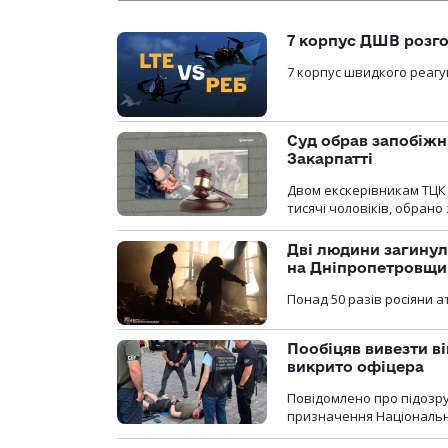
7 корпус ДШВ розго
7 корпус швидкого реагу
Суд обрав запобіжн
Закарпатті
Двом екскерівникам ТЦК 
тисячі чоловіків, обрано
Дві людини загинул
на Дніпропетровщи
Понад 50 разів росіяни 
Пообіцяв вивезти ві
викрито офіцера
Повідомлено про підозр
призначення Національної 