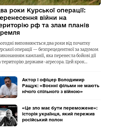
ва роки Курської операції:
еренесення війни на
ериторію рф та злам планів
ремля
ьогодні виповнюється два роки від початку
урської операції — безпрецедентної за задумом
виконанням кампанії, яка перенесла бойові дії
а територію держави-агресора. Цей крок…
Актор і офіцер Володимир
Ращук: «Воєнні фільми не мають
нічого спільного з війною»
«Це зло має бути переможене»:
історія українця, який пережив
російський полон