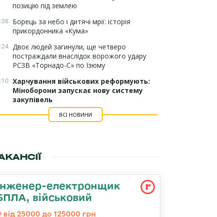
позицію під землею
:38
Борець за небо і дитячі мрії: історія
прикордонника «Кума»
:24
Двоє людей загинули, ще четверо
постраждали внаслідок ворожого удару
РСЗВ «Торнадо-С» по Ізюму
:10
Харчування військових реформують:
Міноборони запускає нову систему
закупівель
ВСІ НОВИНИ
АКАНСІЇ
Інженер-електронщик
БПЛА, військовий
від 25000 до 125000 грн