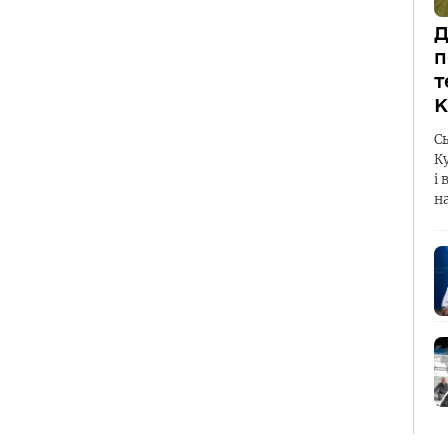
Д
п
т
К
С
К
і 
н