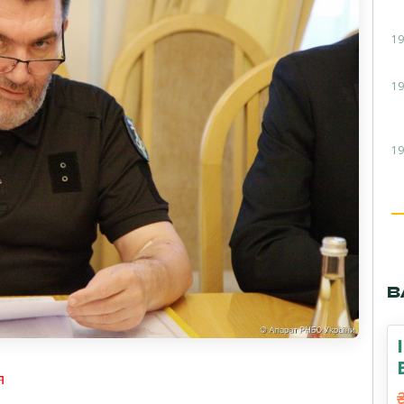
19
19
19
В
я