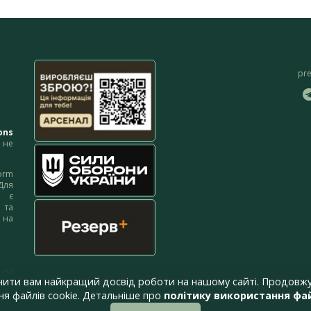
pr
ons
не
orm
Для
м є
 та
 на
 на
чити вам найкращий досвід роботи на нашому сайті. Продовжу
я файлів cookie. Детальніше про
політику використання фай