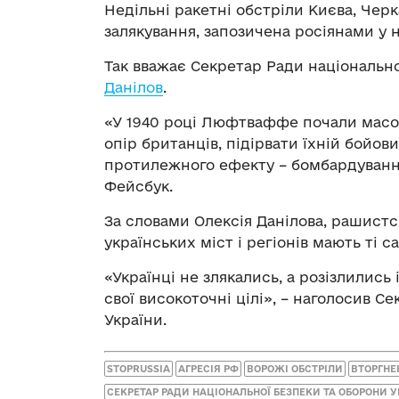
Недільні ракетні обстріли Києва, Черк
залякування, запозичена росіянами у на
Так вважає Секретар Ради національн
Данілов
.
«У 1940 році Люфтваффе почали масо
опір британців, підірвати їхній бойов
протилежного ефекту – бомбардування 
Фейсбук.
За словами Олексія Данілова, рашистс
українських міст і регіонів мають ті
«Українці не злякались, а розізлились 
свої високоточні цілі», – наголосив С
України.
STOPRUSSIA
АГРЕСІЯ РФ
ВОРОЖІ ОБСТРІЛИ
ВТОРГНЕ
СЕКРЕТАР РАДИ НАЦІОНАЛЬНОЇ БЕЗПЕКИ ТА ОБОРОНИ У