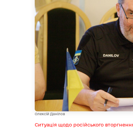
Олексій Данілов
Ситуація щодо російського вторгненн