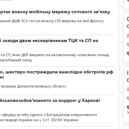
ртає власну мобільну мережу сотового зв’язку
вання ДШВ ЗСУ тестує власну LTE-мережу на лінії фронту.
і заходи двом екскерівникам ТЦК та СП на
та СП, яких ДБР викрило на незаконному «списанні» понад
 запобіжний захід.
о, шестеро постраждали внаслідок обстрілів рф
ні
атакували Дніпропетровську області.
йськовозобов’язаного за кордон: у Харкові
у офіцеру штабу одного з батальйонів оперативного
гвардії України за ч. 3 ст. 332 КК України.