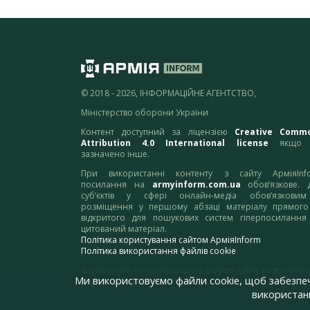
© 2018 - 2026, ІНФОРМАЦІЙНЕ АГЕНТСТВО,
Міністерство оборони України
Контент доступний за ліцензією
Creative Comm
Attribution 4.0 International license
якщо 
зазначено інше.
При використанні контенту з сайту АрміяInf
посилання на
armyinform.com.ua
обов’язкове. 
суб’єктів у сфері онлайн-медіа обов’язкови
розміщення у першому абзаці матеріалу прямого
відкритого для пошукових систем гіперпосилання
цитований матеріал.
Політика користування сайтом АрміяInform
Політика використання файлів cookie
Зауваження та пропозиції по роботі сайту надсилайте
Ми використовуємо файли cookie, щоб забезпе
адресу:
webmaster@armyinform.com.ua
використанн