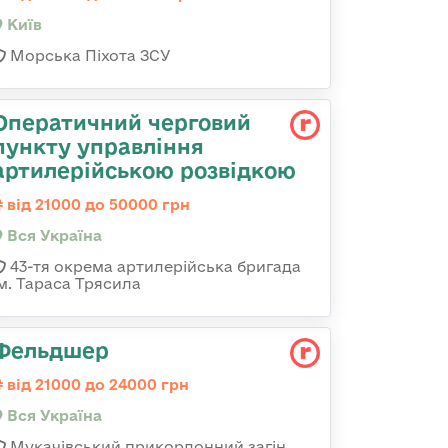
Київ
Морська Піхота ЗСУ
Оператичний черговий
пункту управління
артилерійською розвідкою
від 21000 до 50000 грн
Вся Україна
43-тя окрема артилерійська бригада
ім. Тараса Трясила
Фельдшер
від 21000 до 24000 грн
Вся Україна
Мукачівський прикордонний загін