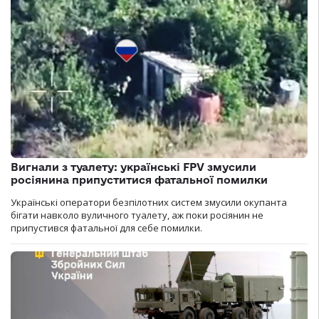
Вигнали з туалету: українські FPV змусили
росіянина припуститися фатальної помилки
Українські оператори безпілотних систем змусили окупанта
бігати навколо вуличного туалету, аж поки росіянин не
припустився фатальної для себе помилки.