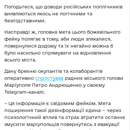
Погодьтеся, що доводи російських поплічників
виявляються якось не логічними та
безпідставними.
Насправді ж, головна мета цього божевільного
фейку полягає в тому, аби люди злякалися,
повернулися додому та їх негайно можна б
було насильно спрямувати на відновлення
всього міста.
Дану брехню окупантів та колаборантів
оперативно
спростував
радник міського голови
Маріуполя Петро Андрющенко у своєму
Telegram-каналі.
– Ця інформація є свідомим фейком. Мета
поширення такої дезінформації єдина − через
психологічний вплив та страх втратити останнє
змусити маріупольців повернутись з евакуації