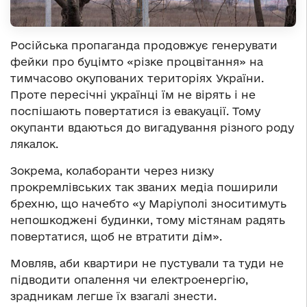
Російська пропаганда продовжує генерувати
фейки про буцімто «різке процвітання» на
тимчасово окупованих територіях України.
Проте пересічні українці їм не вірять і не
поспішають повертатися із евакуації. Тому
окупанти вдаються до вигадування різного роду
лякалок.
Зокрема, колаборанти через низку
прокремлівських так званих медіа поширили
брехню, що начебто «у Маріуполі зноситимуть
непошкоджені будинки, тому містянам радять
повертатися, щоб не втратити дім».
Мовляв, аби квартири не пустували та туди не
підводити опалення чи електроенергію,
зрадникам легше їх взагалі знести.