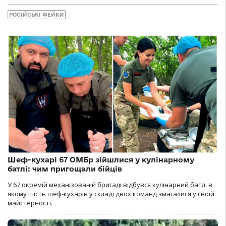
РОСІЙСЬКІ ФЕЙКИ
Шеф-кухарі 67 ОМБр зійшлися у кулінарному
батлі: чим пригощали бійців
У 67 окремій механізованій бригаді відбувся кулінарний батл, в
якому шість шеф-кухарів у складі двох команд змагалися у своїй
майстерності.