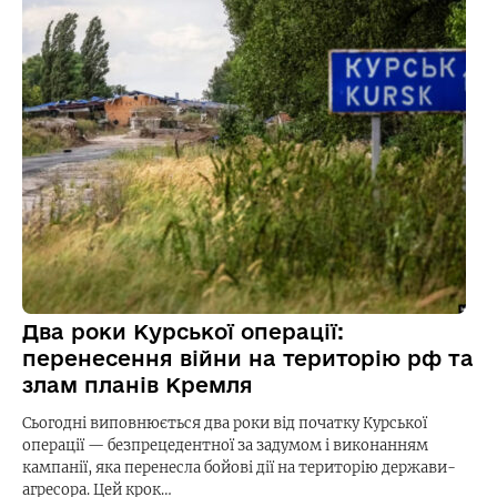
Два роки Курської операції:
перенесення війни на територію рф та
злам планів Кремля
Сьогодні виповнюється два роки від початку Курської
операції — безпрецедентної за задумом і виконанням
кампанії, яка перенесла бойові дії на територію держави-
агресора. Цей крок…