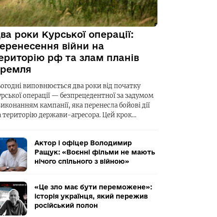
ва роки Курської операції:
еренесення війни на
ериторію рф та злам планів
ремля
ьогодні виповнюється два роки від початку
урської операції — безпрецедентної за задумом
виконанням кампанії, яка перенесла бойові дії
а територію держави-агресора. Цей крок…
Актор і офіцер Володимир
Ращук: «Воєнні фільми не мають
нічого спільного з війною»
«Це зло має бути переможене»:
історія українця, який пережив
російський полон