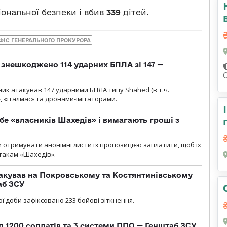
ональної безпеки і вбив
339
дітей.
ФІС ГЕНЕРАЛЬНОГО ПРОКУРОРА
и знешкоджено 114 ударних БПЛА зі 147 —
ник атакував 147 ударними БПЛА типу Shahed (в т.ч.
, «італмас» та дронами-імітаторами.
бе «власників Шахедів» і вимагають гроші з
и отримувати анонімні листи із пропозицією заплатити, щоб їх
атакам «Шахедів».
акував на Покровському та Костянтинівському
аб ЗСУ
ї доби зафіксовано 233 бойові зіткнення.
д 1200 солдатів та 3 системи ППО — Генштаб ЗСУ