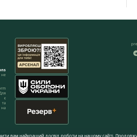
pr
ons
не
orm
Для
м є
 та
 на
 на
чити вам найкращий досвід роботи на нашому сайті. Продовжу