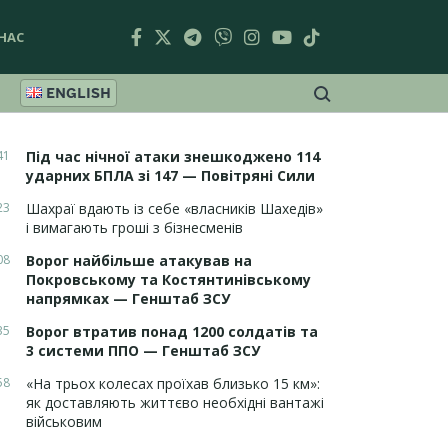
НАС
ENGLISH
41
Під час нічної атаки знешкоджено 114
ударних БПЛА зі 147 — Повітряні Сили
23
Шахраї вдають із себе «власників Шахедів»
і вимагають гроші з бізнесменів
08
Ворог найбільше атакував на
Покровському та Костянтинівському
напрямках — Генштаб ЗСУ
35
Ворог втратив понад 1200 солдатів та
3 системи ППО — Генштаб ЗСУ
58
«На трьох колесах проїхав близько 15 км»:
як доставляють життєво необхідні вантажі
військовим