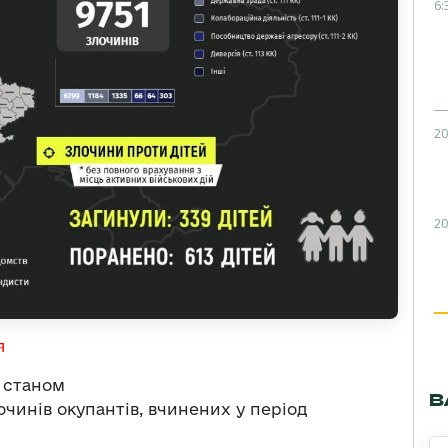
6:
20
20
я
 станом
В
очинів окупантів, вчинених у період