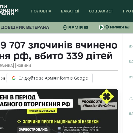
ГОЛОВНА
ВАКАНСІЇ
СОЦЗАХИСТ
ПРО 
ДОВІДНИК ВЕТЕРАНА
19 707 злочинів вчинено
8:
ня рф, вбито 339 дітей
8:
РАФІКА
НОВИНИ
8:
Слідкуйте за АрміяInform в Google
1
хв.
7:
6: