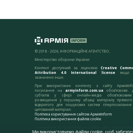
© 2018 - 2026, ІНФОРМАЦІЙНЕ АГЕНТСТВО,
Міністерство оборони України
Контент доступний за ліцензією
Creative Comm
Attribution 4.0 International license
якщо 
зазначено інше.
При використанні контенту з сайту АрміяInf
посилання на
armyinform.com.ua
обов’язкове. 
суб’єктів у сфері онлайн-медіа обов’язкови
розміщення у першому абзаці матеріалу прямого
відкритого для пошукових систем гіперпосилання
цитований матеріал.
Політика користування сайтом АрміяInform
Політика використання файлів cookie
Зауваження та пропозиції по роботі сайту надсилайте
Ми використовуємо файли cookie, щоб забезпе
адресу:
webmaster@armyinform.com.ua