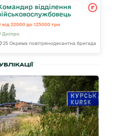
Командир відділення
військовослужбовець
від 22000 до 125000 грн
Дніпро
25 Окрема повітрянодесантна бригада
УБЛІКАЦІЇ