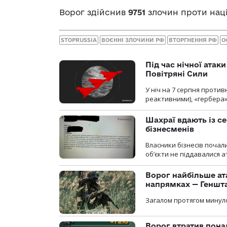
Ворог здійснив
9751
злочин проти наці
STOPRUSSIA
ВОЄННІ ЗЛОЧИНИ РФ
ВТОРГНЕННЯ РФ
О
Під час нічної атак
Повітряні Сили
У ніч на 7 серпня против
реактивними), «гербера»
Шахраї вдають із се
бізнесменів
Власники бізнесів почал
об’єкти не піддавалися 
Ворог найбільше ат
напрямках — Геншт
Загалом протягом минуло
Ворог втратив пона