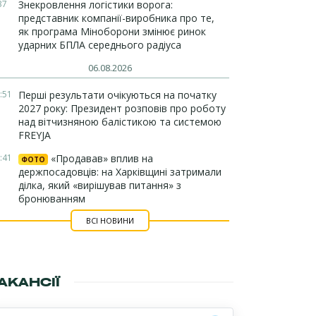
37
Знекровлення логістики ворога:
представник компанії-виробника про те,
як програма Міноборони змінює ринок
ударних БПЛА середнього радіуса
06.08.2026
:51
Перші результати очікуються на початку
2027 року: Президент розповів про роботу
над вітчизняною балістикою та системою
FREYJA
:41
«Продавав» вплив на
ФОТО
держпосадовців: на Харківщині затримали
ділка, який «вирішував питання» з
бронюванням
ВСІ НОВИНИ
АКАНСІЇ