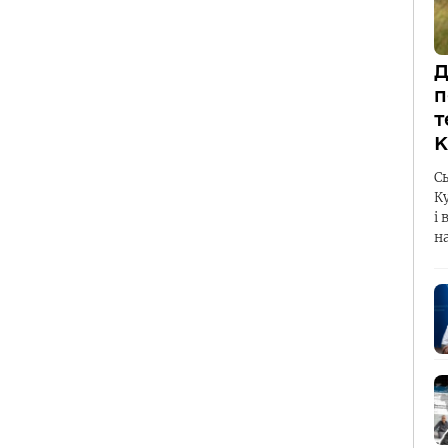
Д
п
т
К
С
К
і 
н