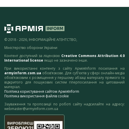
© 2018 - 2026, ІНФОРМАЦІЙНЕ АГЕНТСТВО,
Міністерство оборони України
Контент доступний за ліцензією
Creative Commons Attribution 4.0
International license
якщо не зазначено інше.
При використанні контенту з сайту АрміяInform посилання на
armyinform.com.ua
обов’язкове. Для суб’єктів у сфері онлайн-медіа
обов’язковим є розміщення у першому абзаці матеріалу прямого та
відкритого для пошукових систем гіперпосилання на цитований
матеріал.
Політика користування сайтом АрміяInform
Політика використання файлів cookie
Зауваження та пропозиції по роботі сайту надсилайте на адресу:
webmaster@armyinform.com.ua