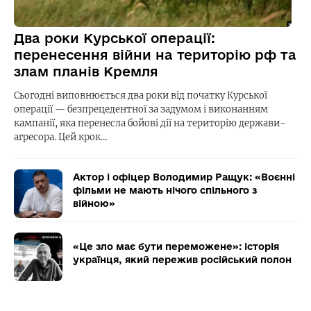
Два роки Курської операції:
перенесення війни на територію рф та
злам планів Кремля
Сьогодні виповнюється два роки від початку Курської
операції — безпрецедентної за задумом і виконанням
кампанії, яка перенесла бойові дії на територію держави-
агресора. Цей крок…
Актор і офіцер Володимир Ращук: «Воєнні
фільми не мають нічого спільного з
війною»
«Це зло має бути переможене»: історія
українця, який пережив російський полон