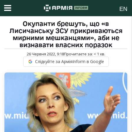
EN
Окупанти брешуть, що «в
Лисичанську ЗСУ прикриваються
мирними мешканцями», аби не
визнавати власних поразок
26 Червня 2022, 9:18
Прочитаєте за:
< 1
хв.
Слідкуйте за АрміяInform в Google