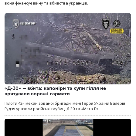
вона фінансує війну та вбивства українців.
«Д-30» — вбита: капоніри та купи гілля не
врятували ворожі гармати
Пілоти 42-ї механізованої бригади імені Героя України Валерія
Гудзя уразили російські гаубиці Д-30 та «Мста-Б».