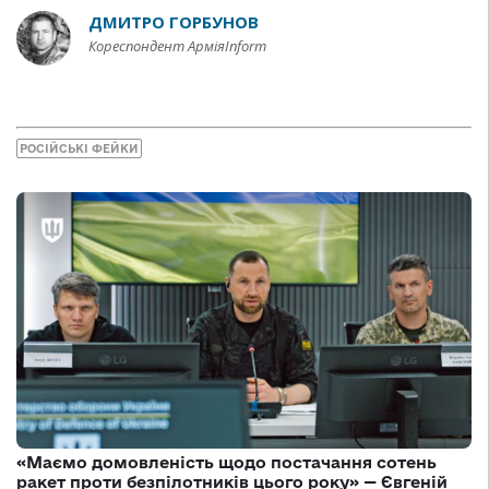
ДМИТРО ГОРБУНОВ
Кореспондент АрміяInform
РОСІЙСЬКІ ФЕЙКИ
«Маємо домовленість щодо постачання сотень
ракет проти безпілотників цього року» — Євгеній