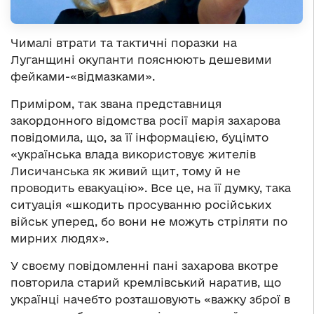
Чималі втрати та тактичні поразки на
Луганщині окупанти пояснюють дешевими
фейками-«відмазками».
Приміром, так звана представниця
закордонного відомства росії марія захарова
повідомила, що, за її інформацією, буцімто
«українська влада використовує жителів
Лисичанська як живий щит, тому й не
проводить евакуацію». Все це, на її думку, така
ситуація «шкодить просуванню російських
військ уперед, бо вони не можуть стріляти по
мирних людях».
У своєму повідомленні пані захарова вкотре
повторила старий кремлівський наратив, що
українці начебто розташовують «важку зброї в