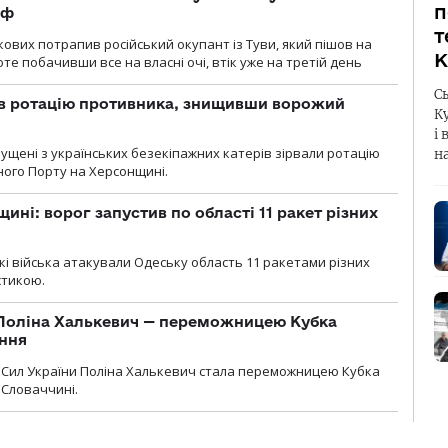
п
рф
т
кових потрапив російський окупант із Туви, який пішов на
К
те побачивши все на власні очі, втік уже на третій день
С
ав ротацію противника, знищивши ворожий
К
і 
пущені з українських безекіпажних катерів зірвали ротацію
н
зного Порту на Херсонщині.
ині: ворог запустив по області 11 ракет різних
ські війська атакували Одеську область 11 ракетами різних
істикою.
Поліна Халькевич — переможницею Кубка
іння
Сил України Поліна Халькевич стала переможницею Кубка
 Словаччині.