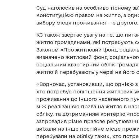
Суд наголосив на особливо тісному зв
Конституцією правом на житло, з одно
вибору місця проживання — з другого.
КС також звертає увагу на те, що пита
житло громадянами, які потребують со
Законом «Про житловий фонд соціаль
визначено житловий фонд соціальног
соціальний квартирний облік громадян
житло й перебувають у черзі на його 
«Водночас, установивши, що однією з 
хто потребує поліпшення житлових умо
проживання до іншого населеного пунк
між реалізацією права на житло в насе
обліку, та дотриманням критерію «по
запровадив різне правове регулювання 
виїхали на інше постійне місце прожи
перебували на обліку таких, хто потре