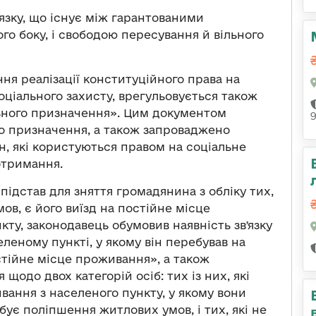
ʼязку, що існує між гарантованими
го боку, і свободою пересування й вільного
ння реалізації конституційного права на
ціального захисту, врегульовується також
ного призначення». Цим документом
о призначення, а також запроваджено
, які користуються правом на соціальне
отримання.
підстав для зняття громадянина з обліку тих,
в, є його виїзд на постійне місце
ту, законодавець обумовив наявність звʼязку
леному пункті, у якому він перебував на
стійне місце проживання», а також
щодо двох категорій осіб: тих із них, які
вання з населеного пункту, у якому вони
бує поліпшення житлових умов, і тих, які не