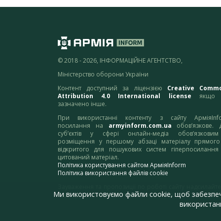
© 2018 - 2026, ІНФОРМАЦІЙНЕ АГЕНТСТВО,
Міністерство оборони України
Контент доступний за ліцензією
Creative Comm
Attribution 4.0 International license
якщо 
зазначено інше.
При використанні контенту з сайту АрміяInf
посилання на
armyinform.com.ua
обов’язкове. 
суб’єктів у сфері онлайн-медіа обов’язкови
розміщення у першому абзаці матеріалу прямого
відкритого для пошукових систем гіперпосилання
цитований матеріал.
Політика користування сайтом АрміяInform
Політика використання файлів cookie
Зауваження та пропозиції по роботі сайту надсилайте
Ми використовуємо файли cookie, щоб забезпе
адресу:
webmaster@armyinform.com.ua
використанн