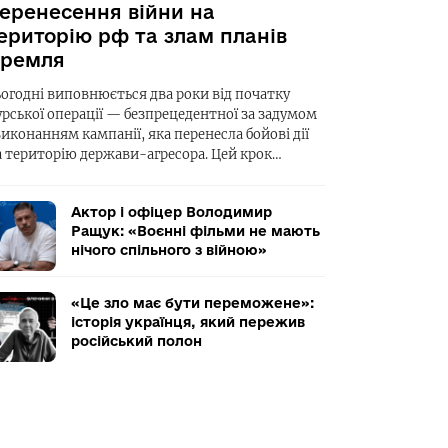
еренесення війни на
ериторію рф та злам планів
ремля
ьогодні виповнюється два роки від початку
урської операції — безпрецедентної за задумом
виконанням кампанії, яка перенесла бойові дії
а територію держави-агресора. Цей крок…
Актор і офіцер Володимир
Ращук: «Воєнні фільми не мають
нічого спільного з війною»
«Це зло має бути переможене»:
історія українця, який пережив
російський полон