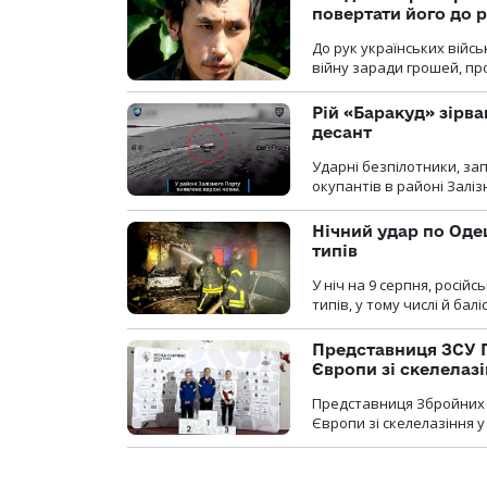
повертати його до 
До рук українських війсь
війну заради грошей, про
Рій «Баракуд» зірв
десант
Ударні безпілотники, за
окупантів в районі Залі
Нічний удар по Одещ
типів
У ніч на 9 серпня, росій
типів, у тому числі й бал
Представниця ЗСУ 
Європи зі скелелаз
Представниця Збройних 
Європи зі скелелазіння у