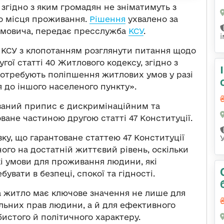
згідно з яким громадян не зніматимуть з
ого місця проживання.
Рішення
ухвалено за
амовича, передає пресслужба
КСУ
.
о КСУ з клопотанням розглянути питання щодо
гої статті 40 Житлового кодексу, згідно з
 потребують поліпшення житлових умов у разі
 до іншого населеного пункту».
ваний припис є дискримінаційним та
ване частиною другою статті 47 Конституції.
ку, що гарантоване статтею 47 Конституції
ого на достатній життєвий рівень, оскільки
і умови для проживання людини, які
увати в безпеці, спокої та гідності.
на житло має ключове значення не лише для
альних прав людини, а й для ефективного
истого й політичного характеру.