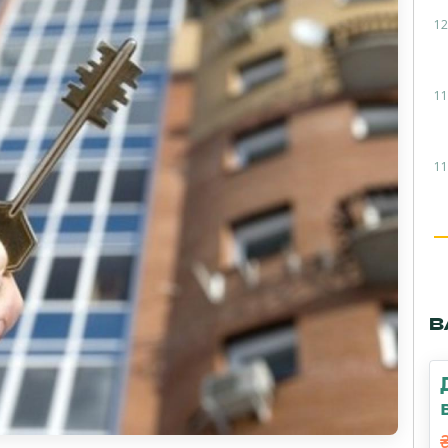
12
11
11
В