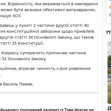
я. Відмінність, яка виражається в накладенні
е може бути визнана обʼєктивно виправданою,
лошує КСУ.
авець у пункті 2 частини другої статті 40
ня конституційної заборони щодо привілеїв
П
другій статті 24 Основного Закону, що також
атті 33 Конституції.
т Кодексу суперечить приписам частини
і 33 Основного Закону.
ційним, втрачає чинність з дня ухвалення
.
в Василь Лемак.
Д
ійською»: полонений окупант із Туви благає не