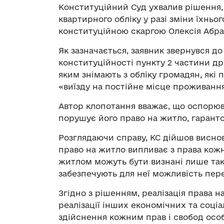
Конституційний Суд ухвалив рішення, 
квартирного обліку у разі зміни їхнь
конституційною скаргою Олексія Абр
Як зазначається, заявник звернувся д
конституційності пункту 2 частини дру
яким знімають з обліку громадян, які
«виїзду на постійне місце проживання
Автор клопотання вважає, що оспорю
порушує його право на житло, гаранто
Розглядаючи справу, КС дійшов виснов
право на житло випливає з права кожн
житлом можуть бути визнані лише так
забезпечують для неї можливість переб
Згідно з рішенням, реалізація права 
реалізації інших економічних та соці
здійснення кожним прав і свобод особ