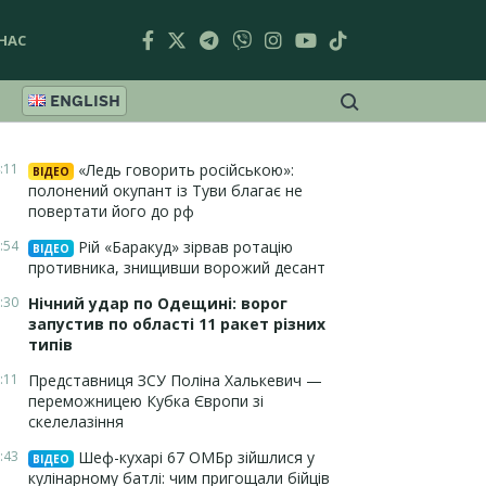
НАС
ENGLISH
:11
«Ледь говорить російською»:
ВІДЕО
полонений окупант із Туви благає не
повертати його до рф
:54
Рій «Баракуд» зірвав ротацію
ВІДЕО
противника, знищивши ворожий десант
:30
Нічний удар по Одещині: ворог
запустив по області 11 ракет різних
типів
:11
Представниця ЗСУ Поліна Халькевич —
переможницею Кубка Європи зі
скелелазіння
:43
Шеф-кухарі 67 ОМБр зійшлися у
ВІДЕО
кулінарному батлі: чим пригощали бійців