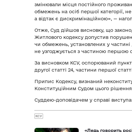
змінювали місця постійного проживанн
обмежень на осіб першої категорії, н
а відтак є дискримінаційною», — наго
Отже, Суд дійшов висновку, що законод
Житлового кодексу допустив порушен
чи обмежень, установлених у частині 
не узгоджується з частиною першою ст
За висновком КСУ, оспорюваний пунк
другої статті 24, частини першої статт
Припис Кодексу, визнаний неконститу
Конституційним Судом цього рішення
Суддею-доповідачем у справі виступа
КСУ
«Ледь говорить рос