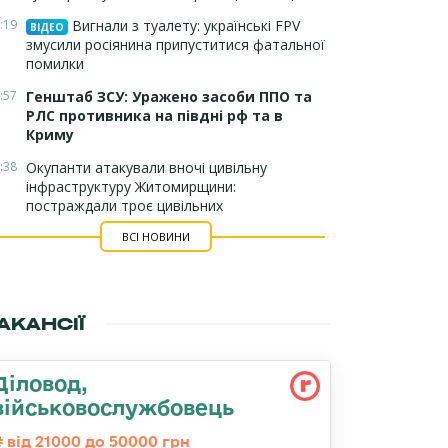
:19
Вигнали з туалету: українські FPV
ВІДЕО
змусили росіянина припуститися фатальної
помилки
:57
Генштаб ЗСУ: Уражено засоби ППО та
РЛС противника на півдні рф та в
Криму
:38
Окупанти атакували вночі цивільну
інфраструктуру Житомирщини:
постраждали троє цивільних
ВСІ НОВИНИ
АКАНСІЇ
Діловод,
військовослужбовець
від 21000 до 50000 грн