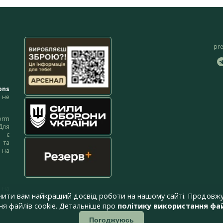
pr
ons
не
orm
Для
м є
 та
 на
 на
чити вам найкращий досвід роботи на нашому сайті. Продовжу
я файлів cookie. Детальніше про
політику використання фай
Погоджуюсь