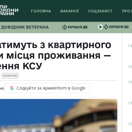
ГОЛОВНА
ВАКАНСІЇ
СОЦЗАХИСТ
ПРО 
ДОВІДНИК ВЕТЕРАНА
атимуть з квартирного
14
ни місця проживання —
ення КСУ
13
НОВИНИ
13
Слідкуйте за АрміяInform в Google
хв.
13
12