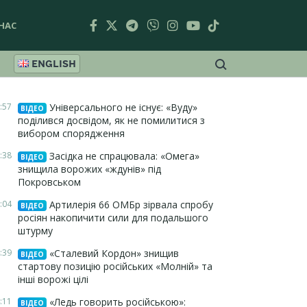
НАС
ENGLISH
:57
Універсального не існує: «Вуду»
ВІДЕО
поділився досвідом, як не помилитися з
вибором спорядження
:38
Засідка не спрацювала: «Омега»
ВІДЕО
знищила ворожих «ждунів» під
Покровськом
:04
Артилерія 66 ОМБр зірвала спробу
ВІДЕО
росіян накопичити сили для подальшого
штурму
:39
«Сталевий Кордон» знищив
ВІДЕО
стартову позицію російських «Молній» та
інші ворожі цілі
:11
«Ледь говорить російською»:
ВІДЕО