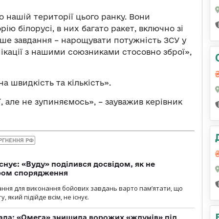
 нашій території цього ранку. Вони
ю білорусі, в них багато ракет, включно зі
аше завдання – нарощувати потужність ЗСУ у
унікації з нашими союзниками стосовно зброї»,
а швидкість та кількість».
 але не зупиняємось», – зауважив керівник
РГНЕННЯ РФ
снує: «Вуду» поділився досвідом, як не
ром спорядження
ання для виконання бойових завдань варто пам’ятати, що
 який підійде всім, не існує.
ала: «Омега» знищила ворожих «ждунів» під