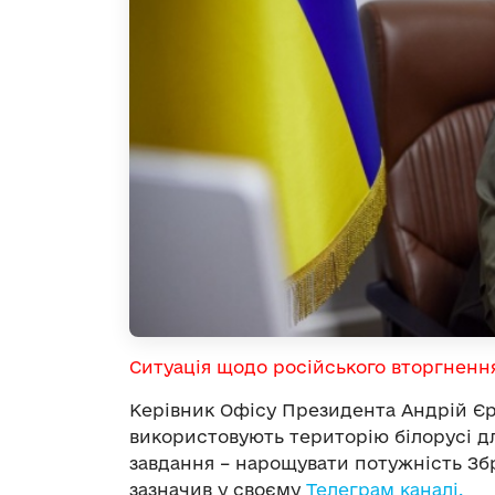
Ситуація щодо російського вторгненн
Керівник Офісу Президента Андрій Є
використовують територію білорусі дл
завдання – нарощувати потужність Збр
зазначив у своєму
Телеграм каналі.