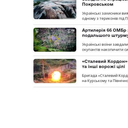
Покровськом
Українські захисники вия
одному з териконів під 
Артилерія 66 ОМБр 
подальшого штурм
Українські воїни завдал
окупантів накопичити с
«Сталевий Кордон»
та інші ворожі цілі
Бригада «Сталевий Кордо
на Курському та Північ