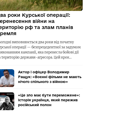
ва роки Курської операції:
еренесення війни на
ериторію рф та злам планів
ремля
ьогодні виповнюється два роки від початку
урської операції — безпрецедентної за задумом
виконанням кампанії, яка перенесла бойові дії
а територію держави-агресора. Цей крок…
Актор і офіцер Володимир
Ращук: «Воєнні фільми не мають
нічого спільного з війною»
«Це зло має бути переможене»:
історія українця, який пережив
російський полон