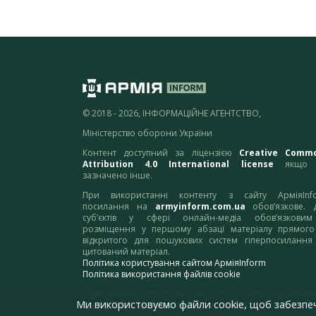
© 2018 - 2026, ІНФОРМАЦІЙНЕ АГЕНТСТВО,
Міністерство оборони України
Контент доступний за ліцензією
Creative Comm
Attribution 4.0 International license
якщо 
зазначено інше.
При використанні контенту з сайту АрміяInf
посилання на
armyinform.com.ua
обов’язкове. 
суб’єктів у сфері онлайн-медіа обов’язкови
розміщення у першому абзаці матеріалу прямого
відкритого для пошукових систем гіперпосилання
цитований матеріал.
Політика користування сайтом АрміяInform
Політика використання файлів cookie
Зауваження та пропозиції по роботі сайту надсилайте
Ми використовуємо файли cookie, щоб забезпе
адресу:
webmaster@armyinform.com.ua