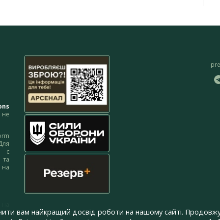
pr
ons
не
orm
Для
м є
 та
 на
 на
чити вам найкращий досвід роботи на нашому сайті. Продовжу