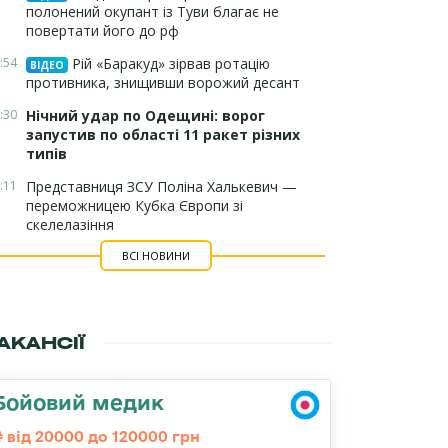
полонений окупант із Туви благає не
повертати його до рф
:54
Рій «Баракуд» зірвав ротацію
ВІДЕО
противника, знищивши ворожий десант
:30
Нічний удар по Одещині: ворог
запустив по області 11 ракет різних
типів
:11
Представниця ЗСУ Поліна Халькевич —
переможницею Кубка Європи зі
скелелазіння
ВСІ НОВИНИ
АКАНСІЇ
Бойовий медик
від 20000 до 120000 грн