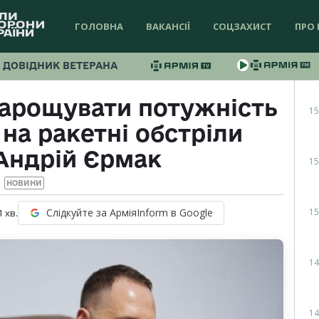
ГОЛОВНА
ВАКАНСІЇ
СОЦЗАХИСТ
ПРО 
ДОВІДНИК ВЕТЕРАНА
нарощувати потужність
15
 на ракетні обстріли
 Андрій Єрмак
15
НОВИНИ
15
Слідкуйте за АрміяInform в Google
1
хв.
14
14