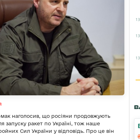
13
13
13
я
В
рмак наголосив, що росіяни продовжують
я запуску ракет по Україні, тож наше
ойних Сил України у відповідь. Про це він