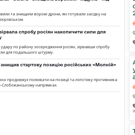
вили та знищили ворожі дрони, які готували засідку на
Покровськом.
зірвала спробу росіян накопичити сили для
у
и удару по району зосередження росіян, зірвавши спробу
или для подальшого штурму.
 знищив стартову позицію російських «Молній»
н» продовжує полювати на позиції та логістику противника
но-Слобожанському напрямках.