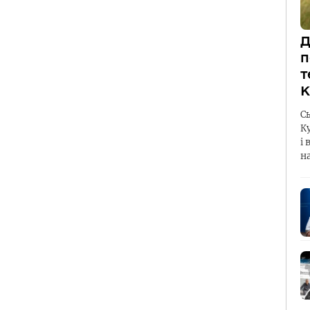
Д
п
т
К
С
К
і 
н