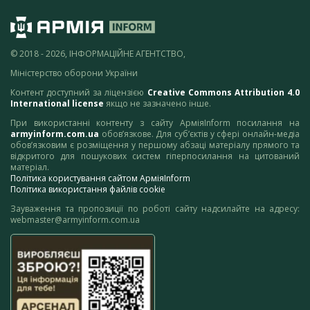
© 2018 - 2026, ІНФОРМАЦІЙНЕ АГЕНТСТВО,
Міністерство оборони України
Контент доступний за ліцензією
Creative Commons Attribution 4.0
International license
якщо не зазначено інше.
При використанні контенту з сайту АрміяInform посилання на
armyinform.com.ua
обов’язкове. Для суб’єктів у сфері онлайн-медіа
обов’язковим є розміщення у першому абзаці матеріалу прямого та
відкритого для пошукових систем гіперпосилання на цитований
матеріал.
Політика користування сайтом АрміяInform
Політика використання файлів cookie
Зауваження та пропозиції по роботі сайту надсилайте на адресу:
webmaster@armyinform.com.ua