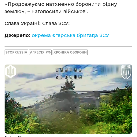
«Продовжуємо натхненно боронити рідну
землю», – наголосили військові.
Слава Україні! Слава ЗСУ!
Джерело:
окрема єгерська бригада ЗСУ
STOPRUSSIA
АГРЕСІЯ РФ
ХРОНІКА ОБОРОНИ