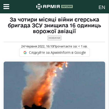
EN
За чотири місяці війни єгерська
бригада ЗСУ знищила 16 одиниць
ворожої авіації
НОВИНИ
24 Червня 2022, 16:10
Прочитаєте за:
< 1
хв.
Слідкуйте за АрміяInform в Google